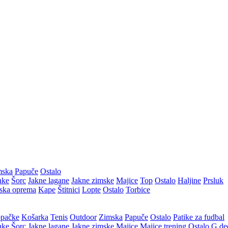
mska
Papuče
Ostalo
nke
Šorc
Jakne lagane
Jakne zimske
Majice
Top
Ostalo
Haljine
Prsluk
ska oprema
Kape
Štitnici
Lopte
Ostalo
Torbice
pačke
Košarka
Tenis
Outdoor
Zimska
Papuče
Ostalo
Patike za fudbal
nke
Šorc
Jakne lagane
Jakne zimske
Majice
Majice trening
Ostalo
G.de