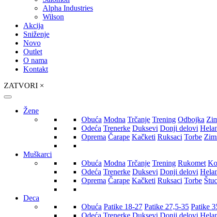
Alpha Industries
Wilson
Akcija
Sniženje
Novo
Outlet
O nama
Kontakt
ZATVORI
×
Žene
Obuća
Modna
Trčanje
Trening
Odbojka
Zi
Odeća
Trenerke
Duksevi
Donji delovi
Hela
Oprema
Čarape
Kačketi
Ruksaci
Torbe
Zim
Muškarci
Obuća
Modna
Trčanje
Trening
Rukomet
Ko
Odeća
Trenerke
Duksevi
Donji delovi
Hela
Oprema
Čarape
Kačketi
Ruksaci
Torbe
Štu
Deca
Obuća
Patike 18-27
Patike 27,5-35
Patike 3
Odeća
Trenerke
Duksevi
Donji delovi
Hela