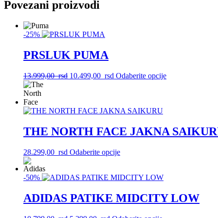
Povezani proizvodi
-25%
PRSLUK PUMA
Originalna
Trenutna
Ovaj
13.999,00
rsd
10.499,00
rsd
Odaberite opcije
cena
cena
proizvod
je
je:
ima
bila:
10.499,00
više
13.999,00
rsd.
varijanti.
rsd.
Opcije
mogu
THE NORTH FACE JAKNA SAIKU
biti
izabrane
Ovaj
28.299,00
rsd
Odaberite opcije
na
proizvod
stranici
ima
proizvoda.
-50%
više
varijanti.
Opcije
ADIDAS PATIKE MIDCITY LOW
mogu
biti