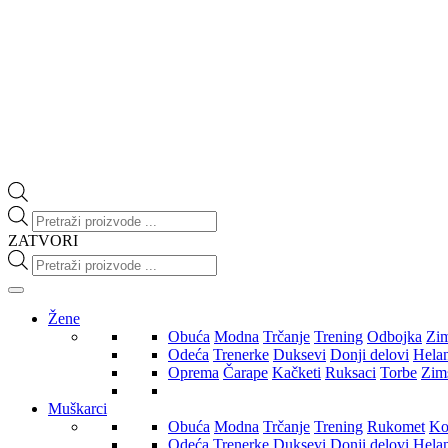
Products
search
ZATVORI
Products
search
Žene
Obuća
Modna
Trčanje
Trening
Odbojka
Zi
Odeća
Trenerke
Duksevi
Donji delovi
Hela
Oprema
Čarape
Kačketi
Ruksaci
Torbe
Zim
Muškarci
Obuća
Modna
Trčanje
Trening
Rukomet
Ko
Odeća
Trenerke
Duksevi
Donji delovi
Hela