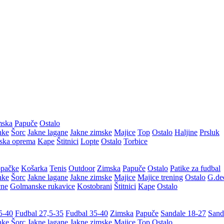
mska
Papuče
Ostalo
nke
Šorc
Jakne lagane
Jakne zimske
Majice
Top
Ostalo
Haljine
Prsluk
ska oprema
Kape
Štitnici
Lopte
Ostalo
Torbice
pačke
Košarka
Tenis
Outdoor
Zimska
Papuče
Ostalo
Patike za fudbal
nke
Šorc
Jakne lagane
Jakne zimske
Majice
Majice trening
Ostalo
G.de
cne
Golmanske rukavice
Kostobrani
Štitnici
Kape
Ostalo
5-40
Fudbal 27,5-35
Fudbal 35-40
Zimska
Papuče
Sandale 18-27
Sand
nke
Šorc
Jakne lagane
Jakne zimske
Majice
Top
Ostalo