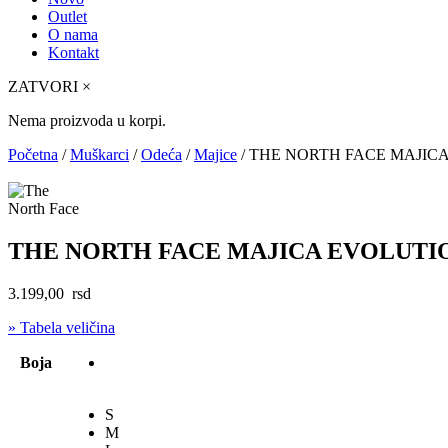
Outlet
O nama
Kontakt
ZATVORI
×
Nema proizvoda u korpi.
Početna
/
Muškarci
/
Odeća
/
Majice
/ THE NORTH FACE MAJIC
THE NORTH FACE MAJICA EVOLUTI
3.199,00
rsd
» Tabela veličina
Boja
S
M