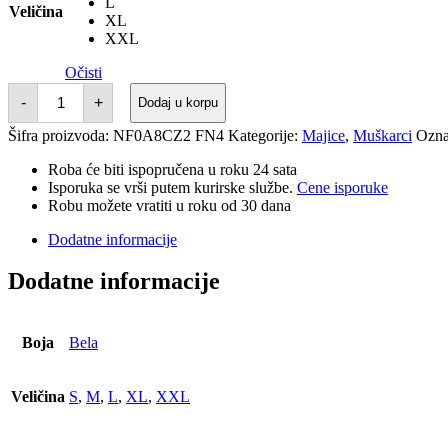
L
Veličina
XL
XXL
Očisti
THE
-
+
Dodaj u korpu
NORTH
FACE
Šifra proizvoda:
NF0A8CZ2 FN4
Kategorije:
Majice
,
Muškarci
Ozn
MAJICA
EVOLUTION
SIMPLE
Roba će biti ispopručena u roku 24 sata
DOME
Isporuka se vrši putem kurirske službe.
Cene isporuke
količina
Robu možete vratiti u roku od 30 dana
Dodatne informacije
Dodatne informacije
Boja
Bela
Veličina
S
,
M
,
L
,
XL
,
XXL