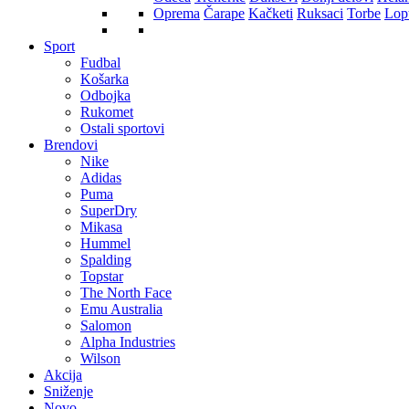
Oprema
Čarape
Kačketi
Ruksaci
Torbe
Lop
Sport
Fudbal
Košarka
Odbojka
Rukomet
Ostali sportovi
Brendovi
Nike
Adidas
Puma
SuperDry
Mikasa
Hummel
Spalding
Topstar
The North Face
Emu Australia
Salomon
Alpha Industries
Wilson
Akcija
Sniženje
Novo