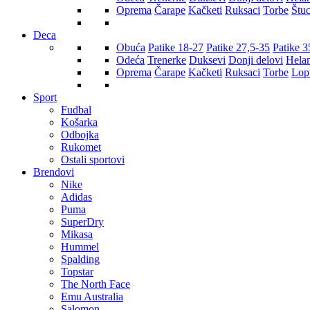
Oprema
Čarape
Kačketi
Ruksaci
Torbe
Štu
Deca
Obuća
Patike 18-27
Patike 27,5-35
Patike 3
Odeća
Trenerke
Duksevi
Donji delovi
Hela
Oprema
Čarape
Kačketi
Ruksaci
Torbe
Lop
Sport
Fudbal
Košarka
Odbojka
Rukomet
Ostali sportovi
Brendovi
Nike
Adidas
Puma
SuperDry
Mikasa
Hummel
Spalding
Topstar
The North Face
Emu Australia
Salomon