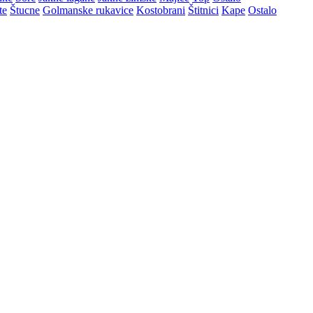
te
Štucne
Golmanske rukavice
Kostobrani
Štitnici
Kape
Ostalo