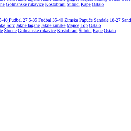
cne
Golmanske rukavice
Kostobrani
Štitnici
Kape
Ostalo
5-40
Fudbal 27,5-35
Fudbal 35-40
Zimska
Papuče
Sandale 18-27
Sand
nke
Šorc
Jakne lagane
Jakne zimske
Majice
Top
Ostalo
te
Štucne
Golmanske rukavice
Kostobrani
Štitnici
Kape
Ostalo