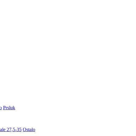
o
Prsluk
ale 27,5-35
Ostalo