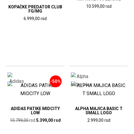
10.599,00
rsd
KOPAČKE PREDATOR CLUB
FG/MG
Ovaj
6.999,00
rsd
proizvod
Ovaj
ima
proizvod
više
ima
varijanti.
više
Opcije
varijanti.
mogu
Opcije
biti
mogu
izabrane
-50%
biti
na
izabrane
stranici
na
proizvoda.
stranici
ADIDAS PATIKE MIDCITY
ALPHA MAJICA BASIC T
LOW
SMALL LOGO
proizvoda.
Originalna
Trenutna
10.799,00
rsd
5.399,00
rsd
2.999,00
rsd
cena
cena
Ovaj
Ovaj
je
je: