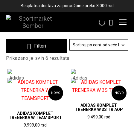
Besplatna dostava za porudžbine preko 8.000 rsd
TRENERKE
Filteri
Sortirano
Prikazano je svih 6 rezultata
po
ceni:
od
više
ka
nižoj
NOVO
NOVO
ADIDAS KOMPLET
TRENERKA W 3S TR AOP
ADIDAS KOMPLET
9.499,00
rsd
TRENERKA W TEAMSPORT
9.999,00
rsd