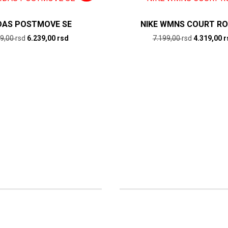
DAS POSTMOVE SE
NIKE WMNS COURT RO
Originalna
Trenutna
Originalna
99,00
rsd
6.239,00
rsd
7.199,00
rsd
4.319,00
r
cena
cena
cena
je
je:
je
bila:
6.239,00
bila:
9.599,00
rsd.
7.199,00
rsd.
rsd.