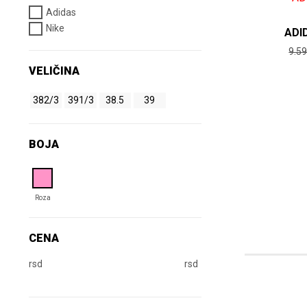
Adidas
Nike
ADI
9.5
VELIČINA
382/3
391/3
38.5
39
BOJA
Roza
CENA
rsd
rsd