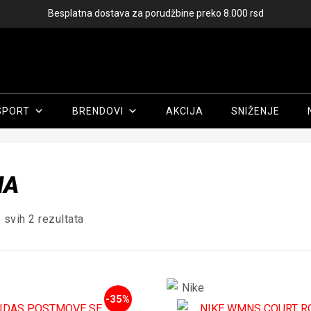
Besplatna dostava za porudžbine preko 8.000 rsd
SPORT
BRENDOVI
AKCIJA
SNIŽENJE
Početna
/
Žene
/
Obuća
/ Modna
NA
Sortirano
 svih 2 rezultata
po
ceni:
od
više
ka
nižoj
-35%