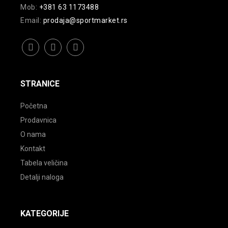
Mob:
+381 63 1173488
Email:
prodaja@sportmarket.rs
facebook
instagram
youtube
STRANICE
Početna
Prodavnica
O nama
Kontakt
Tabela veličina
Detalji naloga
KATEGORIJE