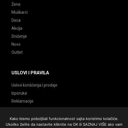
Žene
Muškarci
Deca
Akcija
Sniženje
Novo
Outlet
USLOVI I PRAVILA
Uslovi korišćenja i prodaje
Isporuka
Reklamacije
Politika vraćanja
Kako bismo poboljšali funkcionalnost sajta koristimo kolačiće.
Ukoliko želite da nastavite kliknite na OK ili SAZNAJ VIŠE ako vam