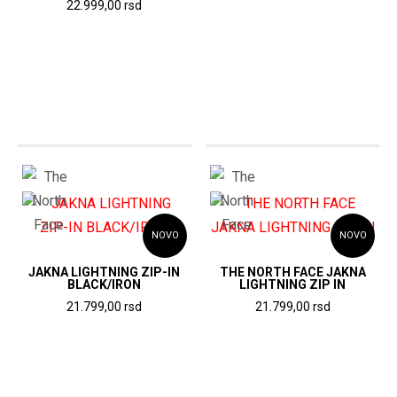
22.999,00
rsd
cena
cen
je
je:
bila:
22.9
32.999,00
rsd.
rsd.
NOVO
NOVO
JAKNA LIGHTNING ZIP-IN
THE NORTH FACE JAKNA
BLACK/IRON
LIGHTNING ZIP IN
21.799,00
rsd
21.799,00
rsd