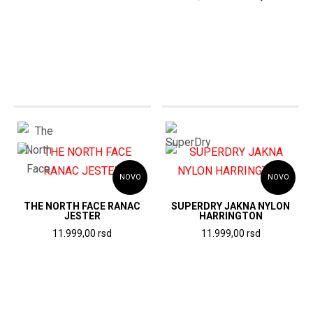
cena
cen
bila:
12.349,00
je
je:
18.999,00
rsd.
bila:
12.2
rsd.
15.299,00
rsd.
rsd.
NOVO
NOVO
THE NORTH FACE RANAC
SUPERDRY JAKNA NYLON
JESTER
HARRINGTON
11.999,00
rsd
11.999,00
rsd