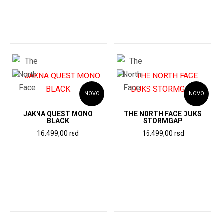
23.599,00
rsd.
rsd.
NOVO
NOVO
JAKNA QUEST MONO
THE NORTH FACE DUKS
BLACK
STORMGAP
16.499,00
rsd
16.499,00
rsd