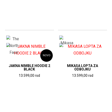
je
je:
je
je:
bila:
13.999,00
bila:
13.9
19.999,00
rsd.
19.999,00
rsd.
rsd.
rsd.
NOVO
JAKNA NIMBLE HOODIE 2
MIKASA LOPTA ZA
BLACK
ODBOJKU
13.599,00
rsd
13.599,00
rsd