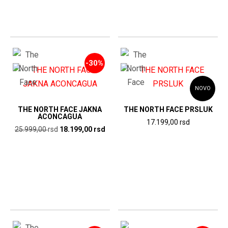
-30%
NOVO
THE NORTH FACE JAKNA
THE NORTH FACE PRSLUK
ACONCAGUA
17.199,00
rsd
Originalna
Trenutna
25.999,00
rsd
18.199,00
rsd
cena
cena
je
je:
bila:
18.199,00
25.999,00
rsd.
rsd.