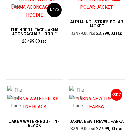
NOVO
ALPHA INDUSTRIES POLAR
JACKET
THE NORTH FACE JAKNA
Originalna
Tren
33.999,00
rsd
23.799,00
rsd
ACONCAGUA 3 HOODIE
cena
cen
26.499,00
rsd
je
je:
bila:
23.7
33.999,00
rsd.
rsd.
-30%
JAKNA WATERPROOF TNF
JAKNA NEW TREVAIL PARKA
BLACK
Originalna
Tren
32.999,00
rsd
22.999,00
rsd