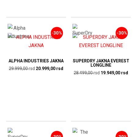
-30%
-30%
ALPHA INDUSTRIES JAKNA
SUPERDRY JAKNA EVEREST
LONGLINE
Originalna
Trenutna
29.999,00
rsd
20.999,00
rsd
Originalna
Tren
28.499,00
rsd
19.949,00
rsd
cena
cena
cena
cen
je
je:
je
je:
bila:
20.999,00
bila:
19.9
29.999,00
rsd.
28.499,00
rsd.
rsd.
rsd.