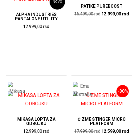
NOVO
PATIKE PUREBOOST
Originalna
Tren
16.499,00
rsd
12.999,00
rsd
ALPHA INDUSTRIES
PANTALONE UTILITY
cena
cen
12.999,00
rsd
je
je:
bila:
12.9
16.499,00
rsd.
rsd.
-30%
MIKASA LOPTA ZA
ČIZME STINGER MICRO
ODBOJKU
PLATFORM
Originalna
Tren
12.999,00
rsd
17.999,00
rsd
12.599,00
rsd