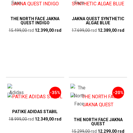
THE NORTH FACE JAKNA
JAKNA QUEST SYNTHETIC
QUEST INDIGO
ALGAE BLUE
Originalna
Trenutna
Originalna
Tren
15.499,00
rsd
12.399,00
rsd
17.699,00
rsd
12.389,00
rsd
cena
cena
cena
cen
je
je:
je
je:
bila:
12.399,00
bila:
12.3
15.499,00
rsd.
17.699,00
rsd.
rsd.
rsd.
-35%
-20%
PATIKE ADIDAS STABIL
Originalna
Trenutna
18.999,00
rsd
12.349,00
rsd
THE NORTH FACE JAKNA
QUEST
cena
cena
Originalna
Tren
15.299,00
rsd
12.299,00
rsd
je
je: