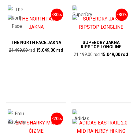
-30%
-30%
THE NORTH FACE JAKNA
SUPERDRY JAKNA
RIPSTOP LONGLINE
Originalna
Trenutna
21.499,00
rsd
15.049,00
rsd
Originalna
Tren
21.499,00
rsd
15.049,00
rsd
cena
cena
cena
cen
je
je:
je
je:
bila:
15.049,00
bila:
15.0
21.499,00
rsd.
21.499,00
rsd.
rsd.
rsd.
-20%