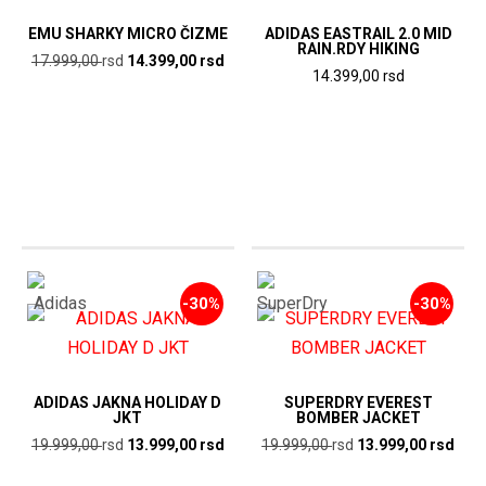
EMU SHARKY MICRO ČIZME
ADIDAS EASTRAIL 2.0 MID
RAIN.RDY HIKING
Originalna
Trenutna
17.999,00
rsd
14.399,00
rsd
14.399,00
rsd
cena
cena
je
je:
bila:
14.399,00
17.999,00
rsd.
rsd.
-30%
-30%
ADIDAS JAKNA HOLIDAY D
SUPERDRY EVEREST
JKT
BOMBER JACKET
Originalna
Trenutna
Originalna
Tren
19.999,00
rsd
13.999,00
rsd
19.999,00
rsd
13.999,00
rsd
cena
cena
cena
cen