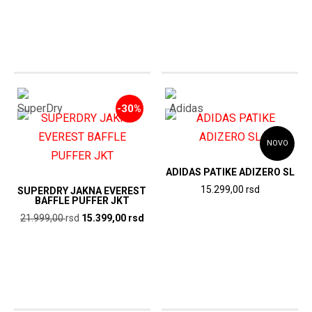
-30%
NOVO
ADIDAS PATIKE ADIZERO SL
15.299,00
rsd
SUPERDRY JAKNA EVEREST
BAFFLE PUFFER JKT
Originalna
Trenutna
21.999,00
rsd
15.399,00
rsd
cena
cena
je
je:
bila:
15.399,00
21.999,00
rsd.
rsd.