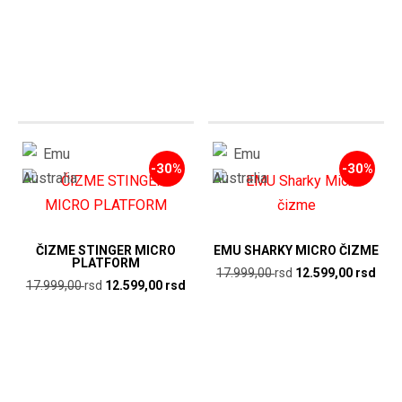
cena
cen
je
je:
bila:
12.5
17.999,00
rsd.
rsd.
-30%
-30%
ČIZME STINGER MICRO
EMU SHARKY MICRO ČIZME
PLATFORM
Originalna
Tren
17.999,00
rsd
12.599,00
rsd
Originalna
Trenutna
17.999,00
rsd
12.599,00
rsd
cena
cen
cena
cena
je
je:
je
je:
bila:
12.5
bila:
12.599,00
17.999,00
rsd.
17.999,00
rsd.
rsd.
rsd.