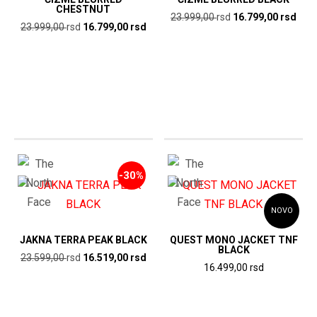
CHESTNUT
Originalna
Tren
23.999,00
rsd
16.799,00
rsd
Originalna
Trenutna
23.999,00
rsd
16.799,00
rsd
cena
cen
cena
cena
je
je:
je
je:
bila:
16.7
bila:
16.799,00
23.999,00
rsd.
23.999,00
rsd.
rsd.
rsd.
-30%
NOVO
JAKNA TERRA PEAK BLACK
QUEST MONO JACKET TNF
BLACK
Originalna
Trenutna
23.599,00
rsd
16.519,00
rsd
16.499,00
rsd
cena
cena
je
je:
bila:
16.519,00