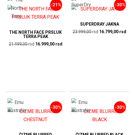
-21%
-30%
SUPERDRAY JAKNA
Originalna
Tren
23.999,00
rsd
16.799,00
rsd
THE NORTH FACE PRSLUK
TERRA PEAK
cena
cen
Originalna
Trenutna
21.499,00
rsd
16.999,00
rsd
je
je:
cena
cena
bila:
16.7
je
je:
23.999,00
rsd.
bila:
16.999,00
rsd.
21.499,00
rsd.
rsd.
-30%
-30%
ČIZME BLURRED
ČIZME BLURRED BLACK