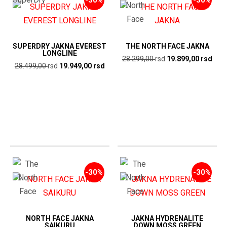
-30%
-30%
SUPERDRY JAKNA EVEREST
THE NORTH FACE JAKNA
LONGLINE
Originalna
Tren
28.299,00
rsd
19.899,00
rsd
Originalna
Trenutna
28.499,00
rsd
19.949,00
rsd
cena
cen
cena
cena
je
je:
je
je:
bila:
19.8
bila:
19.949,00
28.299,00
rsd.
28.499,00
rsd.
rsd.
rsd.
-30%
-30%
NORTH FACE JAKNA
JAKNA HYDRENALITE
SAIKURU
DOWN MOSS GREEN