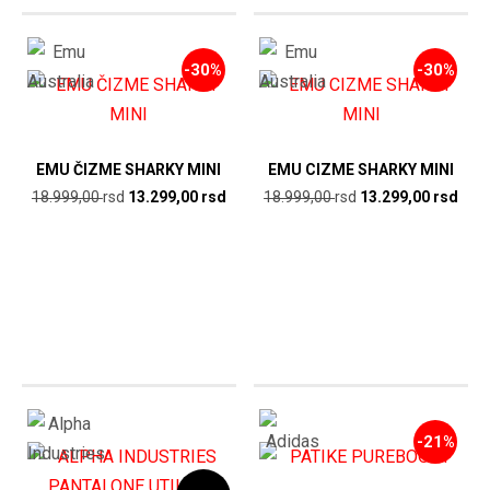
-30%
-30%
EMU ČIZME SHARKY MINI
EMU CIZME SHARKY MINI
Originalna
Trenutna
Originalna
Tren
18.999,00
rsd
13.299,00
rsd
18.999,00
rsd
13.299,00
rsd
cena
cena
cena
cen
je
je:
je
je:
bila:
13.299,00
bila:
13.2
18.999,00
rsd.
18.999,00
rsd.
rsd.
rsd.
-21%