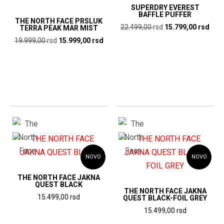
SUPERDRY EVEREST
BAFFLE PUFFER
THE NORTH FACE PRSLUK
Originalna
Tren
22.499,00
rsd
15.799,00
rsd
TERRA PEAK MAR MIST
cena
cen
Originalna
Trenutna
19.999,00
rsd
15.999,00
rsd
je
je:
cena
cena
bila:
15.7
je
je:
22.499,00
rsd.
bila:
15.999,00
rsd.
19.999,00
rsd.
rsd.
NOVO
NOVO
THE NORTH FACE JAKNA
QUEST BLACK
THE NORTH FACE JAKNA
15.499,00
rsd
QUEST BLACK-FOIL GREY
15.499,00
rsd