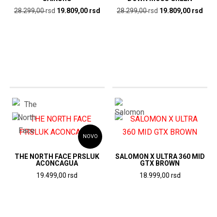
Originalna
Trenutna
Originalna
Tren
28.299,00
rsd
19.809,00
rsd
28.299,00
rsd
19.809,00
rsd
cena
cena
cena
cen
je
je:
je
je:
bila:
19.809,00
bila:
19.8
28.299,00
rsd.
28.299,00
rsd.
rsd.
rsd.
NOVO
THE NORTH FACE PRSLUK
SALOMON X ULTRA 360 MID
ACONCAGUA
GTX BROWN
19.499,00
rsd
18.999,00
rsd