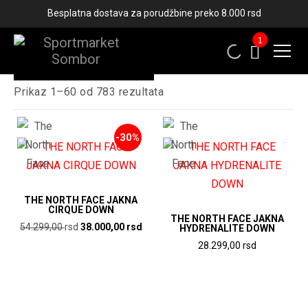
Besplatna dostava za porudžbine preko 8.000 rsd
1
Filteri
Sortirano
Prikaz 1–60 od 783 rezultata
po
ceni:
od
-30%
više
ka
nižoj
THE NORTH FACE JAKNA
CIRQUE DOWN
THE NORTH FACE JAKNA
Originalna
Trenutna
54.299,00
rsd
38.000,00
rsd
HYDRENALITE DOWN
cena
cena
28.299,00
rsd
je
je:
bila:
38.000,00
54.299,00
rsd.
rsd.