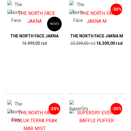
-30%
NOVO
THE NORTH FACE JAKNA
THE NORTH FACE JAKNA M
Originalna
Tren
16.499,00
rsd
23.299,00
rsd
16.309,00
rsd
cena
cen
je
je:
bila:
16.3
23.299,00
rsd.
rsd.
-20%
-30%