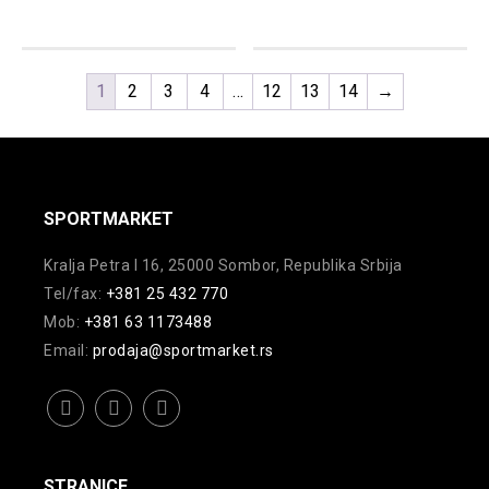
1
2
3
4
…
12
13
14
→
SPORTMARKET
Kralja Petra I 16, 25000 Sombor, Republika Srbija
Tel/fax:
+381 25 432 770
Mob:
+381 63 1173488
Email:
prodaja@sportmarket.rs
facebook
instagram
youtube
STRANICE