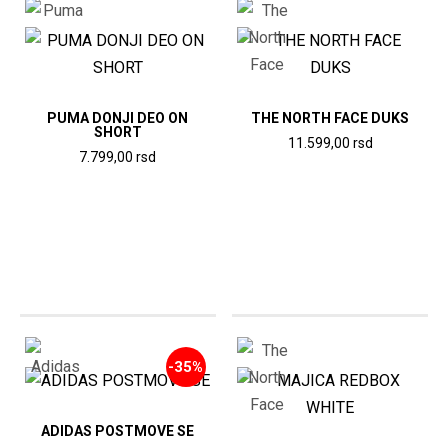
PUMA DONJI DEO ON
THE NORTH FACE DUKS
SHORT
11.599,00
rsd
7.799,00
rsd
Ovaj
Ovaj
proizvod
proizvod
ima
ima
više
više
varijanti.
varijanti.
Opcije
Opcije
mogu
mogu
biti
-35%
biti
izabrane
izabrane
na
na
ADIDAS POSTMOVE SE
stranici