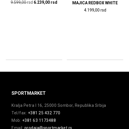
stranici
Originalna
Trenutna
9.599,00
rsd
6.239,00
rsd
MAJICA REDBOX WHITE
proizvoda.
proizvoda.
cena
cena
Ovaj
4.199,00
rsd
je
je:
proizvod
Ovaj
bila:
6.239,00
ima
proizvod
9.599,00
rsd.
više
ima
rsd.
varijanti.
više
Opcije
varijanti.
mogu
Opcije
biti
mogu
izabrane
biti
na
izabrane
stranici
na
SPORTMARKET
proizvoda.
stranici
proizvoda.
Kralja Petra I 16, 25000 Sombor, Republika Srbija
Tel/fax:
+381 25 432 770
Mob:
+381 63 1173488
Email:
prodaja@sportmarket.rs