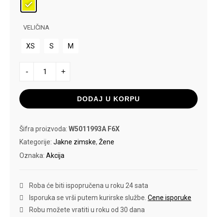
19.999,00
rsd.
VELIČINA
rsd.
XS
S
M
SUPERDRY
-
+
EVEREST
BOMBER
JACKET
količina
DODAJ U KORPU
Šifra proizvoda:
W5011993A F6X
Kategorije:
Jakne zimske
,
Žene
Oznaka:
Akcija
Roba će biti ispopručena u roku 24 sata
Isporuka se vrši putem kurirske službe.
Cene isporuke
Robu možete vratiti u roku od 30 dana