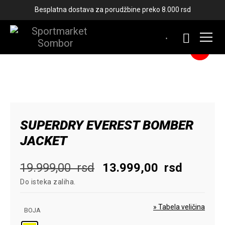
Besplatna dostava za porudžbine preko 8.000 rsd
-30%
SUPERDRY EVEREST BOMBER
JACKET
Originalna
Trenutn
19.999,00
rsd
13.999,00
rsd
Do isteka zaliha.
cena
cena
je
je:
» Tabela veličina
BOJA
bila:
13.999,