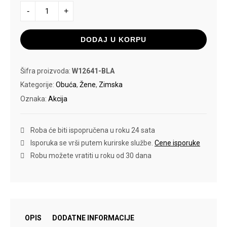
ČIZME
-
+
BLURRED
BLACK
količina
DODAJ U KORPU
Šifra proizvoda:
W12641-BLA
Kategorije:
Obuća
,
Žene
,
Zimska
Oznaka:
Akcija
Roba će biti ispopručena u roku 24 sata
Isporuka se vrši putem kurirske službe.
Cene isporuke
Robu možete vratiti u roku od 30 dana
OPIS
DODATNE INFORMACIJE