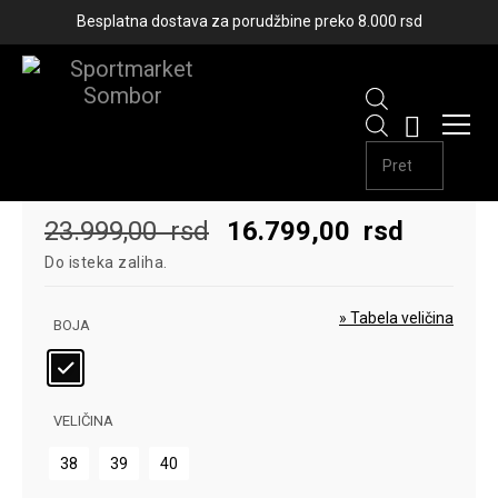
Besplatna dostava za porudžbine preko 8.000 rsd
-30%
Products
ČIZME BLURRED BLACK
search
Originalna
Trenutn
23.999,00
rsd
16.799,00
rsd
Do isteka zaliha.
cena
cena
je
je:
» Tabela veličina
BOJA
bila:
16.799,
23.999,00
rsd.
VELIČINA
rsd.
38
39
40