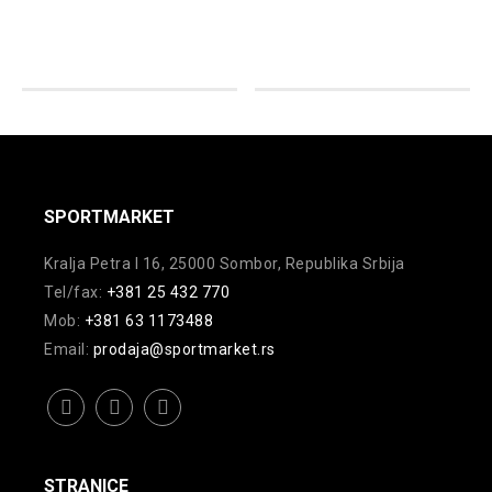
ima
više
više
varijanti.
varijanti.
Opcije
Opcije
mogu
mogu
biti
biti
izabrane
izabrane
na
na
SPORTMARKET
stranici
stranici
proizvoda.
Kralja Petra I 16, 25000 Sombor, Republika Srbija
proizvoda.
Tel/fax:
+381 25 432 770
Mob:
+381 63 1173488
Email:
prodaja@sportmarket.rs
facebook
instagram
youtube
STRANICE