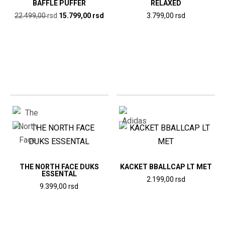
BAFFLE PUFFER
RELAXED
Originalna
Trenutna
22.499,00
rsd
15.799,00
rsd
3.799,00
rsd
cena
cena
Ovaj
Ovaj
je
je:
proizvod
proizvod
bila:
15.799,00
ima
ima
22.499,00
rsd.
više
više
rsd.
varijanti.
varijanti.
Opcije
Opcije
mogu
mogu
biti
biti
izabrane
izabrane
na
na
stranici
stranici
THE NORTH FACE DUKS
KACKET BBALLCAP LT MET
ESSENTAL
proizvoda.
proizvoda.
2.199,00
rsd
9.399,00
rsd
Ovaj
Ovaj
proizvod
proizvod
ima