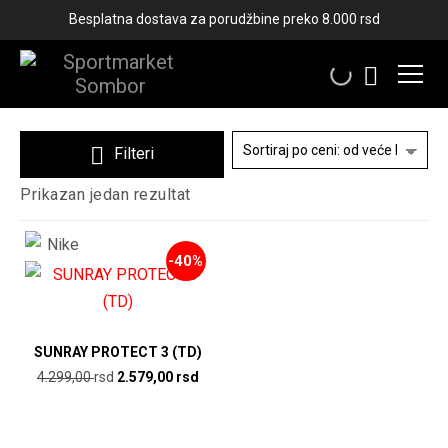
Besplatna dostava za porudžbine preko 8.000 rsd
SANDALE 18-27
Filteri
Prikazan jedan rezultat
-40%
SUNRAY PROTECT 3 (TD)
Originalna
Trenutna
4.299,00
rsd
2.579,00
rsd
cena
cena
je
je:
bila:
2.579,00