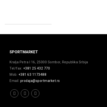
4.299,00
rsd.
rsd.
SPORTMARKET
Kralja Petra I 16, 25000 Sombor, Republika Srbija
Tel/fax:
+381 25 432 770
Mob:
+381 63 1173488
Email:
prodaja@sportmarket.rs
facebook
instagram
youtube