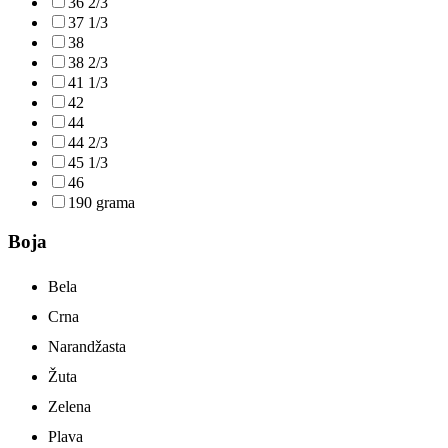
36 2/3
37 1/3
38
38 2/3
41 1/3
42
44
44 2/3
45 1/3
46
190 grama
Boja
Bela
Crna
Narandžasta
Žuta
Zelena
Plava