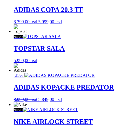
ADIDAS COPA 20.3 TF
Originalna
Trenutna
8.399,00
rsd
5.999,00
rsd
cena
cena
je
je:
bila:
5.999,00
NOVO
8.399,00
rsd.
rsd.
TOPSTAR SALA
5.999,00
rsd
-35%
ADIDAS KOPACKE PREDATOR
Originalna
Trenutna
8.999,00
rsd
5.849,00
rsd
cena
cena
je
je:
NOVO
bila:
5.849,00
8.999,00
rsd.
NIKE AIRLOCK STREET
rsd.