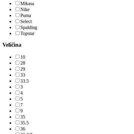
Mikasa
Nike
Puma
Select
Spalding
Topstar
Veličina
10
28
29
33
33.5
3
4
5
7
9
35
35.5
36