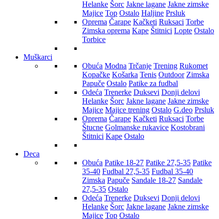
Helanke
Šorc
Jakne lagane
Jakne zimske
Majice
Top
Ostalo
Haljine
Prsluk
Oprema
Čarape
Kačketi
Ruksaci
Torbe
Zimska oprema
Kape
Štitnici
Lopte
Ostalo
Torbice
Muškarci
Obuća
Modna
Trčanje
Trening
Rukomet
Kopačke
Košarka
Tenis
Outdoor
Zimska
Papuče
Ostalo
Patike za fudbal
Odeća
Trenerke
Duksevi
Donji delovi
Helanke
Šorc
Jakne lagane
Jakne zimske
Majice
Majice trening
Ostalo
G.deo
Prsluk
Oprema
Čarape
Kačketi
Ruksaci
Torbe
Štucne
Golmanske rukavice
Kostobrani
Štitnici
Kape
Ostalo
Deca
Obuća
Patike 18-27
Patike 27,5-35
Patike
35-40
Fudbal 27,5-35
Fudbal 35-40
Zimska
Papuče
Sandale 18-27
Sandale
27,5-35
Ostalo
Odeća
Trenerke
Duksevi
Donji delovi
Helanke
Šorc
Jakne lagane
Jakne zimske
Majice
Top
Ostalo