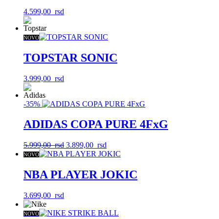
4.599,00
rsd
NOVO
TOPSTAR SONIC
3.999,00
rsd
-35%
ADIDAS COPA PURE 4FxG
Originalna
Trenutna
5.999,00
rsd
3.899,00
rsd
cena
cena
NOVO
je
je:
bila:
3.899,00
NBA PLAYER JOKIC
5.999,00
rsd.
rsd.
3.699,00
rsd
NOVO