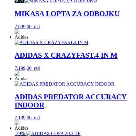
bila:
8.599,00
NOVO
10.999,00
rsd.
rsd.
MIKASA LOPTA ZA ODBOJKU
7.699,00
rsd
ADIDAS X CRAZYFAST.4 IN M
7.199,00
rsd
ADIDAS PREDATOR ACCURACY
INDOOR
7.199,00
rsd
-29%