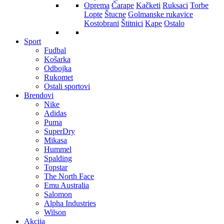
Oprema
Čarape
Kačketi
Ruksaci
Torbe
Lopte
Štucne
Golmanske rukavice
Kostobrani
Štitnici
Kape
Ostalo
Sport
Fudbal
Košarka
Odbojka
Rukomet
Ostali sportovi
Brendovi
Nike
Adidas
Puma
SuperDry
Mikasa
Hummel
Spalding
Topstar
The North Face
Emu Australia
Salomon
Alpha Industries
Wilson
Akcija