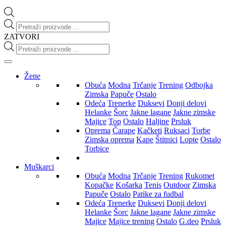
Products
search
ZATVORI
Products
search
Žene
Obuća
Modna
Trčanje
Trening
Odbojka
Zimska
Papuče
Ostalo
Odeća
Trenerke
Duksevi
Donji delovi
Helanke
Šorc
Jakne lagane
Jakne zimske
Majice
Top
Ostalo
Haljine
Prsluk
Oprema
Čarape
Kačketi
Ruksaci
Torbe
Zimska oprema
Kape
Štitnici
Lopte
Ostalo
Torbice
Muškarci
Obuća
Modna
Trčanje
Trening
Rukomet
Kopačke
Košarka
Tenis
Outdoor
Zimska
Papuče
Ostalo
Patike za fudbal
Odeća
Trenerke
Duksevi
Donji delovi
Helanke
Šorc
Jakne lagane
Jakne zimske
Majice
Majice trening
Ostalo
G.deo
Prsluk