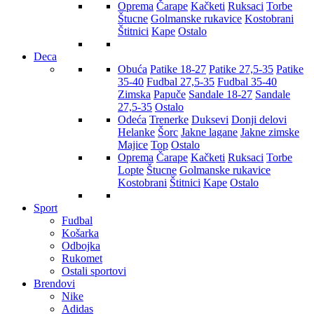
Oprema
Čarape
Kačketi
Ruksaci
Torbe
Štucne
Golmanske rukavice
Kostobrani
Štitnici
Kape
Ostalo
Deca
Obuća
Patike 18-27
Patike 27,5-35
Patike
35-40
Fudbal 27,5-35
Fudbal 35-40
Zimska
Papuče
Sandale 18-27
Sandale
27,5-35
Ostalo
Odeća
Trenerke
Duksevi
Donji delovi
Helanke
Šorc
Jakne lagane
Jakne zimske
Majice
Top
Ostalo
Oprema
Čarape
Kačketi
Ruksaci
Torbe
Lopte
Štucne
Golmanske rukavice
Kostobrani
Štitnici
Kape
Ostalo
Sport
Fudbal
Košarka
Odbojka
Rukomet
Ostali sportovi
Brendovi
Nike
Adidas