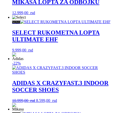
MIKASA LOPTA ZA ODBOJKU
12.999,00
rsd
NOVO
SELECT RUKOMETNA LOPTA
ULTIMATE EHF
9.999,00
rsd
-22%
ADIDAS X CRAZYFAST.3 INDOOR
SOCCER SHOES
Originalna
Trenutna
10.999,00
rsd
8.599,00
rsd
cena
cena
je
je: