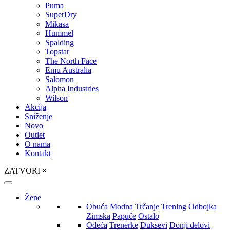
Puma
SuperDry
Mikasa
Hummel
Spalding
Topstar
The North Face
Emu Australia
Salomon
Alpha Industries
Wilson
Akcija
Sniženje
Novo
Outlet
O nama
Kontakt
ZATVORI
×
Žene
Obuća
Modna
Trčanje
Trening
Odbojka
Zimska
Papuče
Ostalo
Odeća
Trenerke
Duksevi
Donji delovi