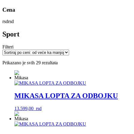
Cena
rsd
rsd
Sport
Filteri
Sortirano
Prikazano je svih 29 rezultata
po
ceni:
od
više
ka
MIKASA LOPTA ZA ODBOJKU
nižoj
13.599,00
rsd