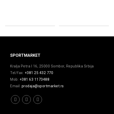
bila:
7.019,00
bila:
7.01
10.799,00
rsd.
10.799,00
rsd.
rsd.
rsd.
SPORTMARKET
Kralja Petra I 16, 25000 Sombor, Republika Srbija
Tel/fax:
+381 25 432 770
Mob:
+381 63 1173488
Email:
prodaja@sportmarket.rs
facebook
instagram
youtube