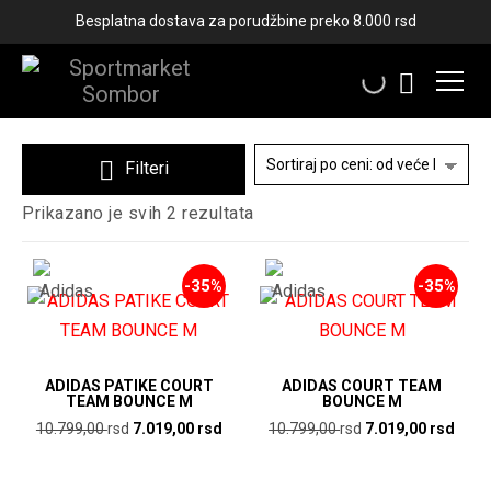
Besplatna dostava za porudžbine preko 8.000 rsd
RUKOMET
Filteri
Sortirano
Prikazano je svih 2 rezultata
po
ceni:
od
-35%
-35%
više
ka
nižoj
ADIDAS PATIKE COURT
ADIDAS COURT TEAM
TEAM BOUNCE M
BOUNCE M
Originalna
Trenutna
Originalna
Tren
10.799,00
rsd
7.019,00
rsd
10.799,00
rsd
7.019,00
rsd
cena
cena
cena
cena
je
je:
je
je: