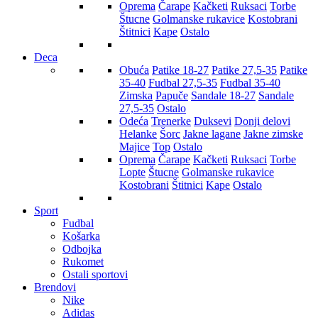
Oprema
Čarape
Kačketi
Ruksaci
Torbe
Štucne
Golmanske rukavice
Kostobrani
Štitnici
Kape
Ostalo
Deca
Obuća
Patike 18-27
Patike 27,5-35
Patike
35-40
Fudbal 27,5-35
Fudbal 35-40
Zimska
Papuče
Sandale 18-27
Sandale
27,5-35
Ostalo
Odeća
Trenerke
Duksevi
Donji delovi
Helanke
Šorc
Jakne lagane
Jakne zimske
Majice
Top
Ostalo
Oprema
Čarape
Kačketi
Ruksaci
Torbe
Lopte
Štucne
Golmanske rukavice
Kostobrani
Štitnici
Kape
Ostalo
Sport
Fudbal
Košarka
Odbojka
Rukomet
Ostali sportovi
Brendovi
Nike
Adidas