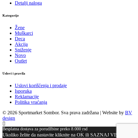
Detalji naloga
Kategorije
Žene
Muškarci
Deca
Akcija
Sniženje
Novo
Outlet
Uslovi i pravila
Uslovi korišćenja i prodaje
Isporuka
Reklamacije
Politika vraćanja
© 2026 Sportmarket Sombor. Sva prava zadržana |
Website by
BV
design
Besplatna dostava za porudžbine preko 8.000 rsd
Kako bismo poboljšali funkcionalnost sajta koristimo kolačiće.
Ukoliko želite da nastavite kliknite na OK ili SAZNAJ VIŠE ako