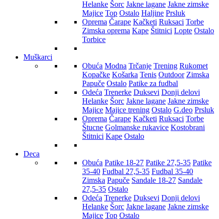
Helanke
Šorc
Jakne lagane
Jakne zimske
Majice
Top
Ostalo
Haljine
Prsluk
Oprema
Čarape
Kačketi
Ruksaci
Torbe
Zimska oprema
Kape
Štitnici
Lopte
Ostalo
Torbice
Muškarci
Obuća
Modna
Trčanje
Trening
Rukomet
Kopačke
Košarka
Tenis
Outdoor
Zimska
Papuče
Ostalo
Patike za fudbal
Odeća
Trenerke
Duksevi
Donji delovi
Helanke
Šorc
Jakne lagane
Jakne zimske
Majice
Majice trening
Ostalo
G.deo
Prsluk
Oprema
Čarape
Kačketi
Ruksaci
Torbe
Štucne
Golmanske rukavice
Kostobrani
Štitnici
Kape
Ostalo
Deca
Obuća
Patike 18-27
Patike 27,5-35
Patike
35-40
Fudbal 27,5-35
Fudbal 35-40
Zimska
Papuče
Sandale 18-27
Sandale
27,5-35
Ostalo
Odeća
Trenerke
Duksevi
Donji delovi
Helanke
Šorc
Jakne lagane
Jakne zimske
Majice
Top
Ostalo