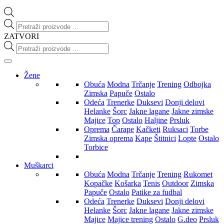
Products
search
ZATVORI
Products
search
Žene
Obuća
Modna
Trčanje
Trening
Odbojka
Zimska
Papuče
Ostalo
Odeća
Trenerke
Duksevi
Donji delovi
Helanke
Šorc
Jakne lagane
Jakne zimske
Majice
Top
Ostalo
Haljine
Prsluk
Oprema
Čarape
Kačketi
Ruksaci
Torbe
Zimska oprema
Kape
Štitnici
Lopte
Ostalo
Torbice
Muškarci
Obuća
Modna
Trčanje
Trening
Rukomet
Kopačke
Košarka
Tenis
Outdoor
Zimska
Papuče
Ostalo
Patike za fudbal
Odeća
Trenerke
Duksevi
Donji delovi
Helanke
Šorc
Jakne lagane
Jakne zimske
Majice
Majice trening
Ostalo
G.deo
Prsluk