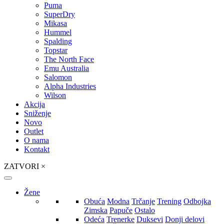
Puma
SuperDry
Mikasa
Hummel
Spalding
Topstar
The North Face
Emu Australia
Salomon
Alpha Industries
Wilson
Akcija
Sniženje
Novo
Outlet
O nama
Kontakt
ZATVORI
×
Žene
Obuća
Modna
Trčanje
Trening
Odbojka
Zimska
Papuče
Ostalo
Odeća
Trenerke
Duksevi
Donji delovi