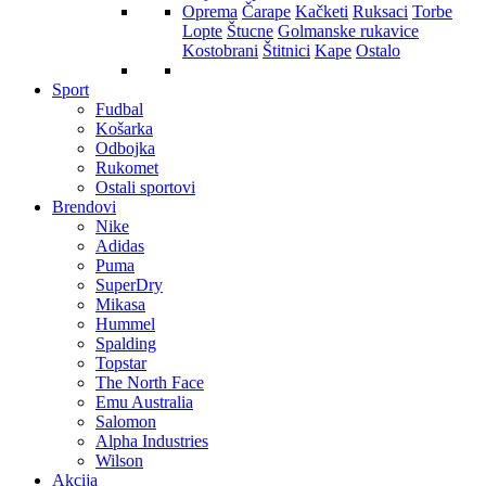
Oprema
Čarape
Kačketi
Ruksaci
Torbe
Lopte
Štucne
Golmanske rukavice
Kostobrani
Štitnici
Kape
Ostalo
Sport
Fudbal
Košarka
Odbojka
Rukomet
Ostali sportovi
Brendovi
Nike
Adidas
Puma
SuperDry
Mikasa
Hummel
Spalding
Topstar
The North Face
Emu Australia
Salomon
Alpha Industries
Wilson
Akcija