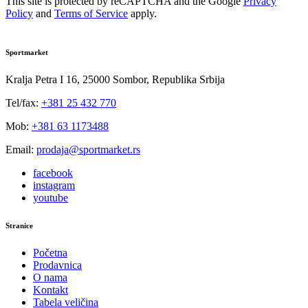
This site is protected by reCAPTCHA and the Google
Privacy
Policy
and
Terms of Service
apply.
Sportmarket
Kralja Petra I 16, 25000 Sombor, Republika Srbija
Tel/fax:
+381 25 432 770
Mob:
+381 63 1173488
Email:
prodaja@sportmarket.rs
facebook
instagram
youtube
Stranice
Početna
Prodavnica
O nama
Kontakt
Tabela veličina