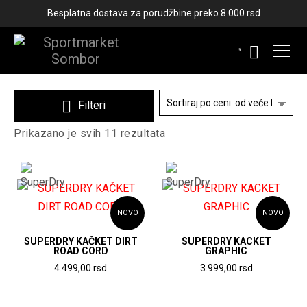
Besplatna dostava za porudžbine preko 8.000 rsd
KAČKETI
Filteri
Sortirano
Prikazano je svih 11 rezultata
po
ceni:
od
više
ka
nižoj
NOVO
NOVO
SUPERDRY KAČKET DIRT
SUPERDRY KACKET
ROAD CORD
GRAPHIC
4.499,00
rsd
3.999,00
rsd