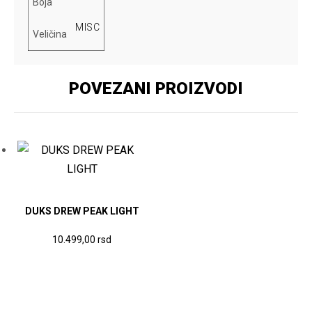
Boja
MISC
Veličina
POVEZANI PROIZVODI
DUKS DREW PEAK LIGHT
Ovaj
10.499,00
rsd
proizvod
ima
više