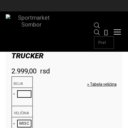
Products
search
ALPHA KACKET BASIC
TRUCKER
2.999,00
rsd
BOJA
» Tabela veličina
VELIČINA
MISC