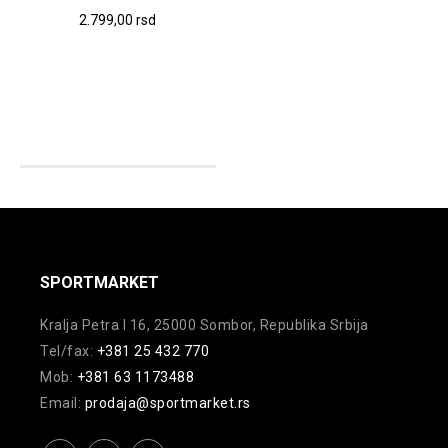
Ovaj
2.799,00
rsd
proizvod
ima
više
varijanti.
Opcije
mogu
biti
izabrane
na
SPORTMARKET
stranici
proizvoda.
Kralja Petra I 16, 25000 Sombor, Republika Srbija
Tel/fax:
+381 25 432 770
Mob:
+381 63 1173488
Email:
prodaja@sportmarket.rs