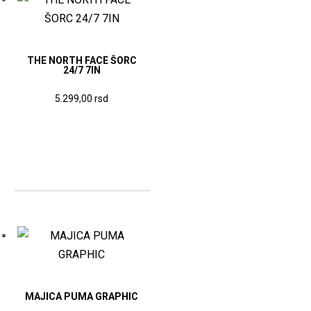
mogu
biti
izabrane
na
THE NORTH FACE ŠORC
24/7 7IN
stranici
proizvoda.
Ovaj
5.299,00
rsd
proizvod
ima
više
varijanti.
Opcije
mogu
biti
izabrane
na
stranici
MAJICA PUMA GRAPHIC
proizvoda.