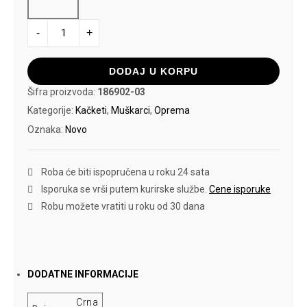
ALPHA
-
+
KACKET
BASIC
TRUCKER
količina
DODAJ U KORPU
Šifra proizvoda:
186902-03
Kategorije:
Kačketi
,
Muškarci
,
Oprema
Oznaka:
Novo
Roba će biti ispopručena u roku 24 sata
Isporuka se vrši putem kurirske službe.
Cene isporuke
Robu možete vratiti u roku od 30 dana
DODATNE INFORMACIJE
Crna