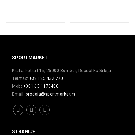
varijanti.
više
Opcije
varijanti.
mogu
Opcije
biti
mogu
izabrane
biti
na
izabrane
stranici
na
SPORTMARKET
proizvoda.
stranici
Kralja Petra I 16, 25000 Sombor, Republika Srbija
proizvoda.
Tel/fax:
+381 25 432 770
Mob:
+381 63 1173488
Email:
prodaja@sportmarket.rs
facebook
instagram
youtube
STRANICE