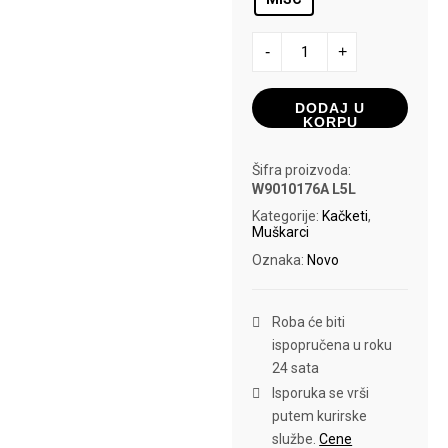
SUPERDRY
-
+
KACKET
MESH
količina
DODAJ U
KORPU
Šifra proizvoda:
W9010176A L5L
Kategorije:
Kačketi
,
Muškarci
Oznaka:
Novo
Roba će biti
ispopručena u roku
24 sata
Isporuka se vrši
putem kurirske
službe.
Cene