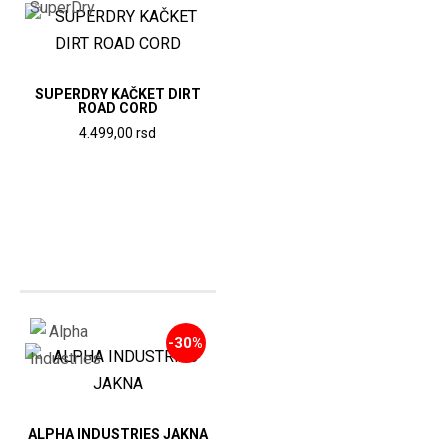
SUPERDRY KAČKET DIRT
ROAD CORD
4.499,00
rsd
Ovaj
proizvod
ima
više
varijanti.
Opcije
mogu
-30%
biti
izabrane
na
stranici
ALPHA INDUSTRIES JAKNA