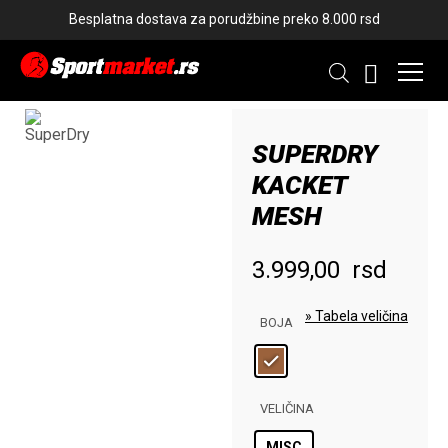
Besplatna dostava za porudžbine preko 8.000 rsd
SUPERDRY
KACKET
NOVO
MESH
3.999,00
rsd
» Tabela veličina
BOJA
VELIČINA
MISC