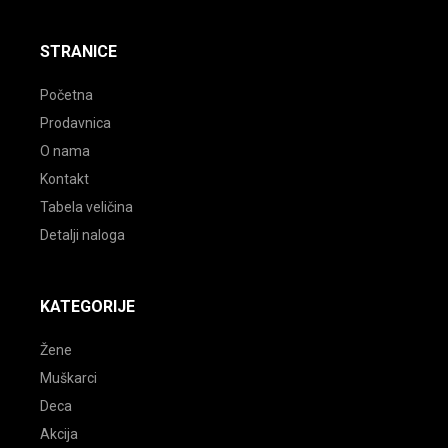
facebook
instagram
youtube
STRANICE
Početna
Prodavnica
O nama
Kontakt
Tabela veličina
Detalji naloga
KATEGORIJE
Žene
Muškarci
Deca
Akcija