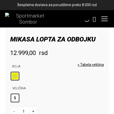
Besplatna dostava za porudžbine preko 8.000 rsd
MIKASA LOPTA ZA ODBOJKU
12.999,00
rsd
» Tabela veličina
BOJA
VELIČINA
5
MIKASA
-
+
LOPTA