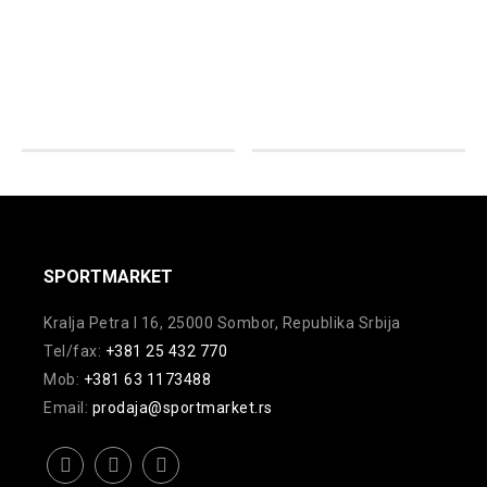
Ovaj
Ovaj
proizvod
proizvod
ima
ima
više
više
varijanti.
varijanti.
Opcije
Opcije
mogu
mogu
biti
biti
izabrane
izabrane
na
na
SPORTMARKET
stranici
stranici
Kralja Petra I 16, 25000 Sombor, Republika Srbija
proizvoda.
proizvoda.
Tel/fax:
+381 25 432 770
Mob:
+381 63 1173488
Email:
prodaja@sportmarket.rs