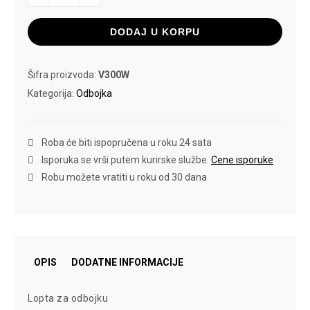
ZA
ODBOJKU
količina
DODAJ U KORPU
Šifra proizvoda:
V300W
Kategorija:
Odbojka
Roba će biti ispopručena u roku 24 sata
Isporuka se vrši putem kurirske službe.
Cene isporuke
Robu možete vratiti u roku od 30 dana
OPIS
DODATNE INFORMACIJE
Lopta za odbojku