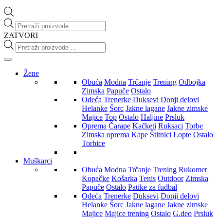
Products
search
ZATVORI
Products
search
Žene
Obuća
Modna
Trčanje
Trening
Odbojka
Zimska
Papuče
Ostalo
Odeća
Trenerke
Duksevi
Donji delovi
Helanke
Šorc
Jakne lagane
Jakne zimske
Majice
Top
Ostalo
Haljine
Prsluk
Oprema
Čarape
Kačketi
Ruksaci
Torbe
Zimska oprema
Kape
Štitnici
Lopte
Ostalo
Torbice
Muškarci
Obuća
Modna
Trčanje
Trening
Rukomet
Kopačke
Košarka
Tenis
Outdoor
Zimska
Papuče
Ostalo
Patike za fudbal
Odeća
Trenerke
Duksevi
Donji delovi
Helanke
Šorc
Jakne lagane
Jakne zimske
Majice
Majice trening
Ostalo
G.deo
Prsluk