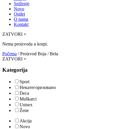
Sniženje
Novo
Outlet
O nama
Kontakt
ZATVORI
×
Nema proizvoda u korpi.
Početna
/ Proizvod Boja / Bela
ZATVORI
×
Kategorija
Sport
Некатегоризовано
Deca
Muškarci
Unisex
Žene
Akcija
Novo