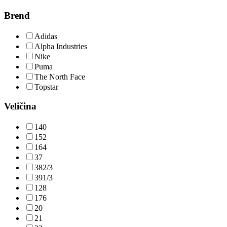
Brend
Adidas
Alpha Industries
Nike
Puma
The North Face
Topstar
Veličina
140
152
164
37
382/3
391/3
128
176
20
21