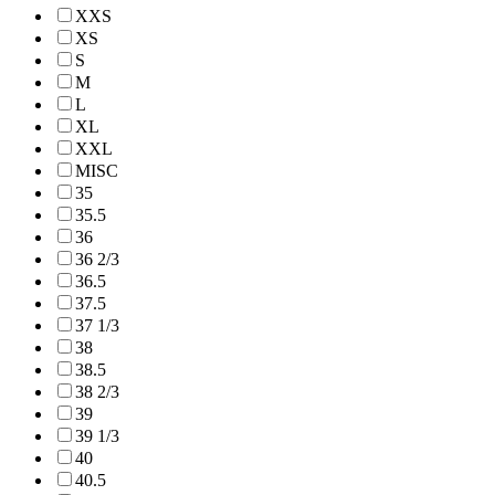
XXS
XS
S
M
L
XL
XXL
MISC
35
35.5
36
36 2/3
36.5
37.5
37 1/3
38
38.5
38 2/3
39
39 1/3
40
40.5