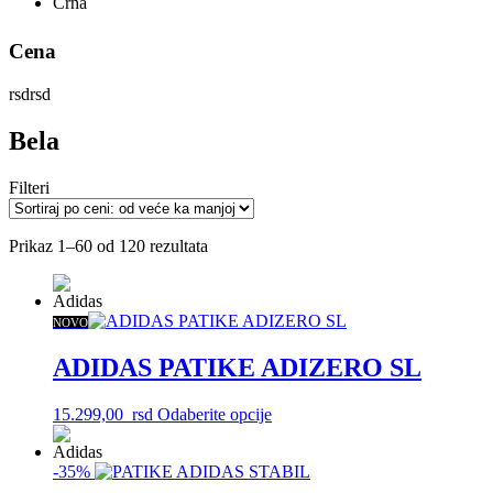
Crna
Cena
rsd
rsd
Bela
Filteri
Sortirano
Prikaz 1–60 od 120 rezultata
po
ceni:
od
više
NOVO
ka
ADIDAS PATIKE ADIZERO SL
nižoj
Ovaj
15.299,00
rsd
Odaberite opcije
proizvod
ima
-35%
više
varijanti.