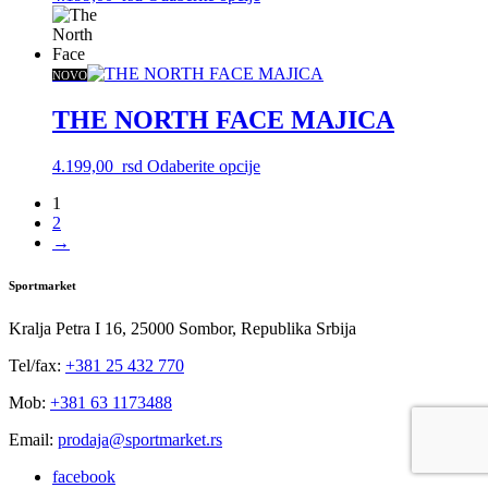
proizvod
ima
više
varijanti.
NOVO
Opcije
mogu
THE NORTH FACE MAJICA
biti
izabrane
Ovaj
4.199,00
rsd
Odaberite opcije
na
proizvod
stranici
1
ima
proizvoda.
2
više
→
varijanti.
Opcije
mogu
Sportmarket
biti
izabrane
Kralja Petra I 16, 25000 Sombor, Republika Srbija
na
stranici
Tel/fax:
+381 25 432 770
proizvoda.
Mob:
+381 63 1173488
Email:
prodaja@sportmarket.rs
facebook