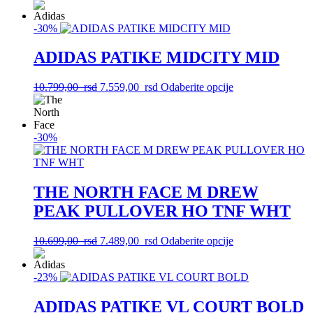
proizvod
na
ima
stranici
-30%
više
proizvoda.
varijanti.
Opcije
ADIDAS PATIKE MIDCITY MID
mogu
biti
Originalna
Trenutna
Ovaj
10.799,00
rsd
7.559,00
rsd
Odaberite opcije
izabrane
cena
cena
proizvod
na
je
je:
ima
stranici
bila:
7.559,00
više
proizvoda.
10.799,00
rsd.
varijanti.
-30%
rsd.
Opcije
mogu
biti
izabrane
THE NORTH FACE M DREW
na
PEAK PULLOVER HO TNF WHT
stranici
proizvoda.
Originalna
Trenutna
Ovaj
10.699,00
rsd
7.489,00
rsd
Odaberite opcije
cena
cena
proizvod
je
je:
ima
-23%
bila:
7.489,00
više
10.699,00
rsd.
varijanti.
rsd.
Opcije
ADIDAS PATIKE VL COURT BOLD