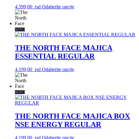
mogu
Ovaj
4.599,00
rsd
Odaberite opcije
biti
proizvod
izabrane
ima
na
više
stranici
varijanti.
NOVO
proizvoda.
Opcije
mogu
biti
THE NORTH FACE MAJICA
izabrane
ESSENTIAL REGULAR
na
stranici
proizvoda.
Ovaj
4.199,00
rsd
Odaberite opcije
proizvod
ima
više
varijanti.
NOVO
Opcije
mogu
biti
izabrane
THE NORTH FACE MAJICA BOX
na
NSE ENERGY REGULAR
stranici
proizvoda.
Ovaj
4.199,00
rsd
Odaberite opcije