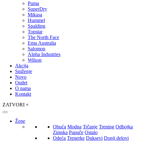
Puma
SuperDry
Mikasa
Hummel
Spalding
Topstar
The North Face
Emu Australia
Salomon
Alpha Industries
Wilson
Akcija
Sniženje
Novo
Outlet
O nama
Kontakt
ZATVORI
×
Žene
Obuća
Modna
Trčanje
Trening
Odbojka
Zimska
Papuče
Ostalo
Odeća
Trenerke
Duksevi
Donji delovi