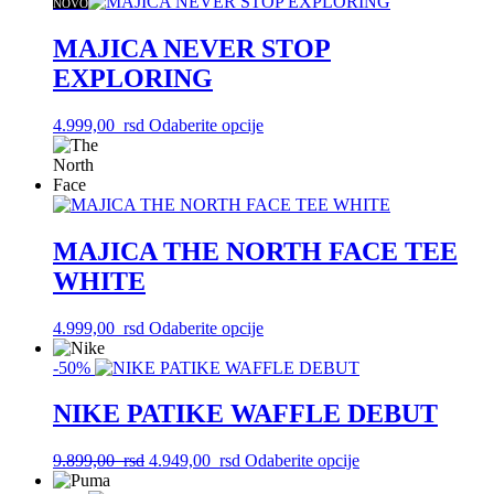
varijanti.
NOVO
Opcije
mogu
MAJICA NEVER STOP
biti
EXPLORING
izabrane
na
stranici
Ovaj
4.999,00
rsd
Odaberite opcije
proizvoda.
proizvod
ima
više
varijanti.
Opcije
mogu
MAJICA THE NORTH FACE TEE
biti
WHITE
izabrane
na
stranici
Ovaj
4.999,00
rsd
Odaberite opcije
proizvoda.
proizvod
ima
-50%
više
varijanti.
NIKE PATIKE WAFFLE DEBUT
Opcije
mogu
Originalna
Trenutna
Ovaj
9.899,00
rsd
4.949,00
rsd
Odaberite opcije
biti
cena
cena
proizvod
izabrane