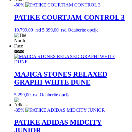
stranici
-50%
bila:
5.399,00
više
proizvoda.
10.799,00
rsd.
varijanti.
rsd.
Opcije
PATIKE COURTJAM CONTROL 3
mogu
biti
Originalna
Trenutna
Ovaj
10.799,00
rsd
5.399,00
rsd
Odaberite opcije
izabrane
cena
cena
proizvod
na
je
je:
ima
stranici
bila:
5.399,00
više
proizvoda.
10.799,00
rsd.
varijanti.
NOVO
rsd.
Opcije
mogu
biti
izabrane
MAJICA STONES RELAXED
na
GRAPHI WHITE DUNE
stranici
proizvoda.
Ovaj
5.299,00
rsd
Odaberite opcije
proizvod
ima
-35%
više
varijanti.
Opcije
PATIKE ADIDAS MIDCITY
mogu
JUNIOR
biti