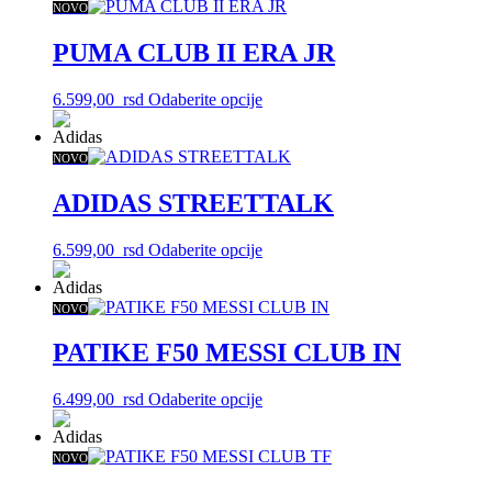
je
je:
ima
NOVO
stranici
bila:
6.699,00
više
proizvoda.
9.599,00
rsd.
varijanti.
PUMA CLUB II ERA JR
rsd.
Opcije
mogu
Ovaj
6.599,00
rsd
Odaberite opcije
biti
proizvod
izabrane
ima
na
više
NOVO
stranici
varijanti.
proizvoda.
Opcije
ADIDAS STREETTALK
mogu
biti
Ovaj
6.599,00
rsd
Odaberite opcije
izabrane
proizvod
na
ima
stranici
više
NOVO
proizvoda.
varijanti.
Opcije
PATIKE F50 MESSI CLUB IN
mogu
biti
Ovaj
6.499,00
rsd
Odaberite opcije
izabrane
proizvod
na
ima
stranici
više
NOVO
proizvoda.
varijanti.