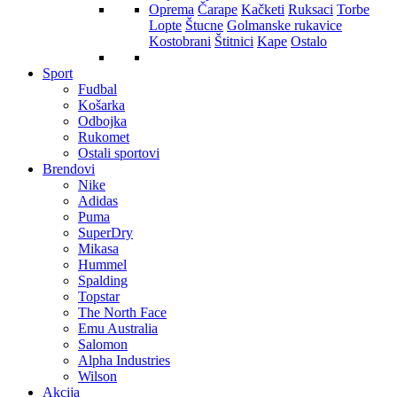
Oprema
Čarape
Kačketi
Ruksaci
Torbe
Lopte
Štucne
Golmanske rukavice
Kostobrani
Štitnici
Kape
Ostalo
Sport
Fudbal
Košarka
Odbojka
Rukomet
Ostali sportovi
Brendovi
Nike
Adidas
Puma
SuperDry
Mikasa
Hummel
Spalding
Topstar
The North Face
Emu Australia
Salomon
Alpha Industries
Wilson
Akcija