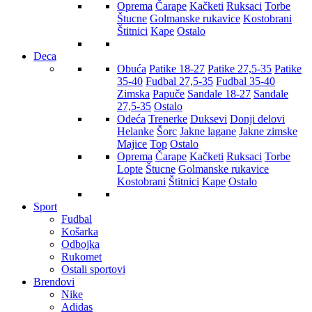
Oprema
Čarape
Kačketi
Ruksaci
Torbe
Štucne
Golmanske rukavice
Kostobrani
Štitnici
Kape
Ostalo
Deca
Obuća
Patike 18-27
Patike 27,5-35
Patike
35-40
Fudbal 27,5-35
Fudbal 35-40
Zimska
Papuče
Sandale 18-27
Sandale
27,5-35
Ostalo
Odeća
Trenerke
Duksevi
Donji delovi
Helanke
Šorc
Jakne lagane
Jakne zimske
Majice
Top
Ostalo
Oprema
Čarape
Kačketi
Ruksaci
Torbe
Lopte
Štucne
Golmanske rukavice
Kostobrani
Štitnici
Kape
Ostalo
Sport
Fudbal
Košarka
Odbojka
Rukomet
Ostali sportovi
Brendovi
Nike
Adidas