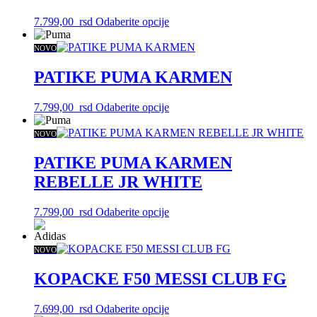
mogu
Ovaj
7.799,00
rsd
Odaberite opcije
biti
proizvod
izabrane
ima
NOVO
na
više
stranici
varijanti.
PATIKE PUMA KARMEN
proizvoda.
Opcije
mogu
Ovaj
7.799,00
rsd
Odaberite opcije
biti
proizvod
izabrane
ima
NOVO
na
više
stranici
varijanti.
PATIKE PUMA KARMEN
proizvoda.
Opcije
REBELLE JR WHITE
mogu
biti
izabrane
Ovaj
7.799,00
rsd
Odaberite opcije
na
proizvod
stranici
ima
proizvoda.
više
NOVO
varijanti.
Opcije
KOPACKE F50 MESSI CLUB FG
mogu
biti
Ovaj
7.699,00
rsd
Odaberite opcije
izabrane