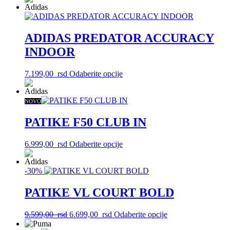
na
ima
stranici
više
proizvoda.
varijanti.
Opcije
ADIDAS PREDATOR ACCURACY
mogu
INDOOR
biti
izabrane
na
Ovaj
7.199,00
rsd
Odaberite opcije
stranici
proizvod
proizvoda.
ima
više
NOVO
varijanti.
Opcije
PATIKE F50 CLUB IN
mogu
biti
Ovaj
6.999,00
rsd
Odaberite opcije
izabrane
proizvod
na
ima
stranici
-30%
više
proizvoda.
varijanti.
Opcije
PATIKE VL COURT BOLD
mogu
biti
Originalna
Trenutna
Ovaj
9.599,00
rsd
6.699,00
rsd
Odaberite opcije
izabrane
cena
cena
proizvod
na