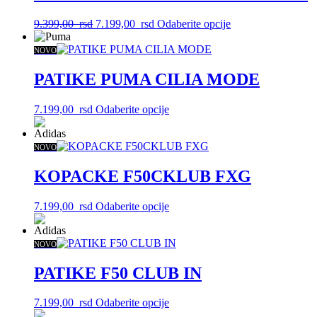
mogu
biti
Originalna
Trenutna
Ovaj
9.399,00
rsd
7.199,00
rsd
Odaberite opcije
izabrane
cena
cena
proizvod
na
je
je:
ima
NOVO
stranici
bila:
7.199,00
više
proizvoda.
9.399,00
rsd.
varijanti.
PATIKE PUMA CILIA MODE
rsd.
Opcije
mogu
Ovaj
7.199,00
rsd
Odaberite opcije
biti
proizvod
izabrane
ima
na
više
NOVO
stranici
varijanti.
proizvoda.
Opcije
KOPACKE F50CKLUB FXG
mogu
biti
Ovaj
7.199,00
rsd
Odaberite opcije
izabrane
proizvod
na
ima
stranici
više
NOVO
proizvoda.
varijanti.
Opcije
PATIKE F50 CLUB IN
mogu
biti
Ovaj
7.199,00
rsd
Odaberite opcije
izabrane
proizvod