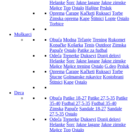
Helanke
Šorc
Jakne lagane
Jakne zimske
Majice
Top
Ostalo
Haljine
Prsluk
Oprema
Čarape
Kačketi
Ruksaci
Torbe
Zimska oprema
Kape
Štitnici
Lopte
Ostalo
Torbice
Muškarci
Obuća
Modna
Trčanje
Trening
Rukomet
Kopačke
Košarka
Tenis
Outdoor
Zimska
Papuče
Ostalo
Patike za fudbal
Odeća
Trenerke
Duksevi
Donji delovi
Helanke
Šorc
Jakne lagane
Jakne zimske
Majice
Majice trening
Ostalo
G.deo
Prsluk
Oprema
Čarape
Kačketi
Ruksaci
Torbe
Štucne
Golmanske rukavice
Kostobrani
Štitnici
Kape
Ostalo
Deca
Obuća
Patike 18-27
Patike 27,5-35
Patike
35-40
Fudbal 27,5-35
Fudbal 35-40
Zimska
Papuče
Sandale 18-27
Sandale
27,5-35
Ostalo
Odeća
Trenerke
Duksevi
Donji delovi
Helanke
Šorc
Jakne lagane
Jakne zimske
Majice
Top
Ostalo