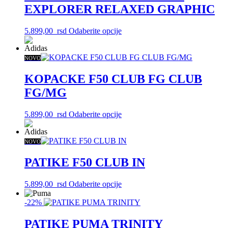
na
EXPLORER RELAXED GRAPHIC
stranici
proizvoda.
Ovaj
5.899,00
rsd
Odaberite opcije
proizvod
ima
više
NOVO
varijanti.
Opcije
KOPACKE F50 CLUB FG CLUB
mogu
FG/MG
biti
izabrane
na
Ovaj
5.899,00
rsd
Odaberite opcije
stranici
proizvod
proizvoda.
ima
više
NOVO
varijanti.
Opcije
PATIKE F50 CLUB IN
mogu
biti
Ovaj
5.899,00
rsd
Odaberite opcije
izabrane
proizvod
na
ima
-22%
stranici
više
proizvoda.
varijanti.
PATIKE PUMA TRINITY