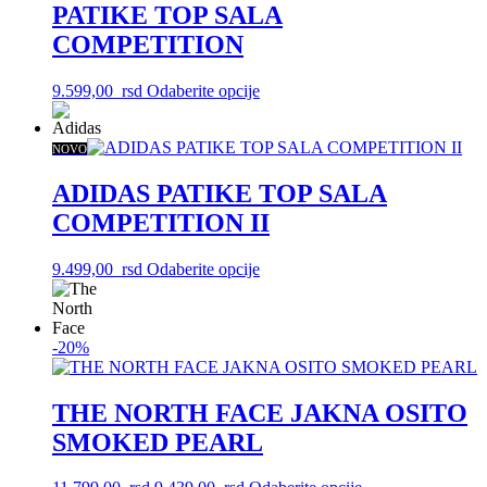
Opcije
PATIKE TOP SALA
mogu
COMPETITION
biti
izabrane
na
Ovaj
9.599,00
rsd
Odaberite opcije
stranici
proizvod
proizvoda.
ima
više
NOVO
varijanti.
Opcije
ADIDAS PATIKE TOP SALA
mogu
COMPETITION II
biti
izabrane
na
Ovaj
9.499,00
rsd
Odaberite opcije
stranici
proizvod
proizvoda.
ima
više
varijanti.
-20%
Opcije
mogu
biti
THE NORTH FACE JAKNA OSITO
izabrane
SMOKED PEARL
na
stranici
proizvoda.
Originalna
Trenutna
Ovaj