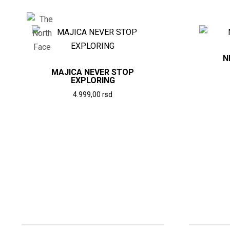
N
MAJICA NEVER STOP
EXPLORING
4.999,00
rsd
Ovaj
proizvod
ima
više
varijanti.
Opcije
mogu
biti
izabrane