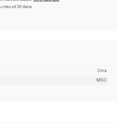
 u roku od 30 dana
Crna
MISC