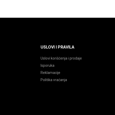
a.
proizvoda.
USLOVI I PRAVILA
Uslovi korišćenja i prodaje
Isporuka
Reklamacije
Politika vraćanja