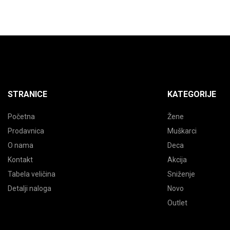
proizvoda.
proizvod
STRANICE
KATEGORIJE
Početna
Žene
Prodavnica
Muškarci
O nama
Deca
Kontakt
Akcija
Tabela veličina
Sniženje
Detalji naloga
Novo
Outlet