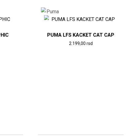
HIC
PUMA LFS KACKET CAT CAP
2.199,00
rsd
Ovaj
proizvod
ima
više
varijanti.
Opcije
mogu
biti
izabrane
na
stranici