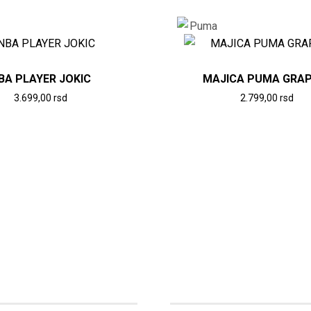
BA PLAYER JOKIC
MAJICA PUMA GRAP
3.699,00
rsd
2.799,00
rsd
Ovaj
Ovaj
proizvod
proizvod
ima
ima
više
više
varijanti.
varijanti.
Opcije
Opcije
mogu
mogu
biti
biti
izabrane
izabrane
na
na
stranici
stranici