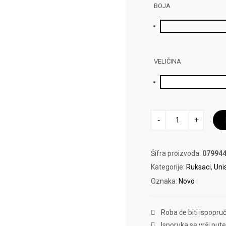
BOJA
VELIČINA
RANAC
-
+
PHASE
GYM
SACK
količina
Šifra proizvoda:
079944
Kategorije:
Ruksaci
,
Uni
Oznaka:
Novo
Roba će biti ispopru
Isporuka se vrši put