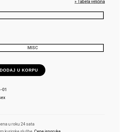
» Tabela veličina
MISC
DODAJ U KORPU
-01
sex
čena u roku 24 sata
em kurirske službe.
Cene isporuke