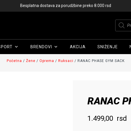
Besplatna dostava za porudžbine preko 8.000 rsd
Produc
search
SPORT
BRENDOVI
AKCIJA
SNIŽENJE
Početna
/
Žene
/
Oprema
/
Ruksaci
/ RANAC PHASE GYM SACK
RANAC P
1.499,00
rsd