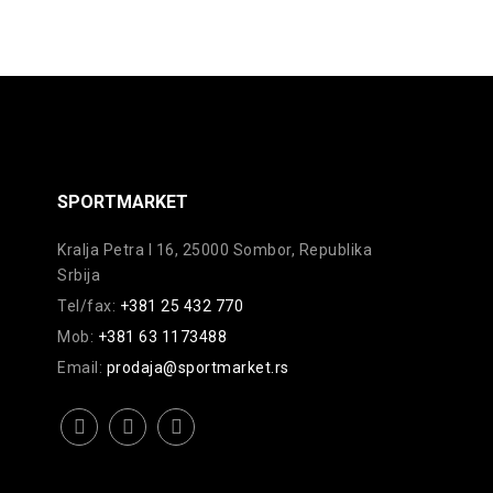
na
stranici
proizvoda.
SPORTMARKET
Kralja Petra I 16, 25000 Sombor, Republika
Srbija
Tel/fax:
+381 25 432 770
Mob:
+381 63 1173488
Email:
prodaja@sportmarket.rs
facebook
instagram
youtube