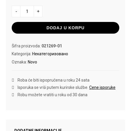
PUMA
-
+
LFS
KACKET
CAT
CAP
DODAJ U KORPU
količina
Šifra proizvoda:
021269-01
Kategorija:
Некатегоризовано
Oznaka:
Novo
Roba će biti ispopručena u roku 24 sata
Isporuka se vrši putem kurirske službe.
Cene isporuke
Robu možete vratiti u roku od 30 dana
DODATNE INFORMACIJE