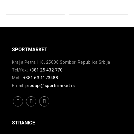
varijanti.
varijanti.
Opcije
Opcije
mogu
mogu
biti
biti
izabrane
izabrane
na
na
SPORTMARKET
stranici
stranici
Kralja Petra I 16, 25000 Sombor, Republika Srbija
proizvoda.
proizvoda.
Tel/fax:
+381 25 432 770
Mob:
+381 63 1173488
Email:
prodaja@sportmarket.rs
facebook
instagram
youtube
STRANICE