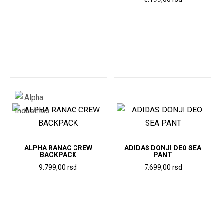
Ovaj
Ovaj
proizvod
proizvod
ima
ima
više
više
varijanti.
varijanti.
Opcije
Opcije
mogu
mogu
biti
biti
izabrane
izabrane
na
na
stranici
stranici
ALPHA RANAC CREW
ADIDAS DONJI DEO SEA
proizvoda.
BACKPACK
PANT
proizvoda.
9.799,00
rsd
7.699,00
rsd
Ovaj
Ovaj
proizvod
proizvod
ima
ima
više
više