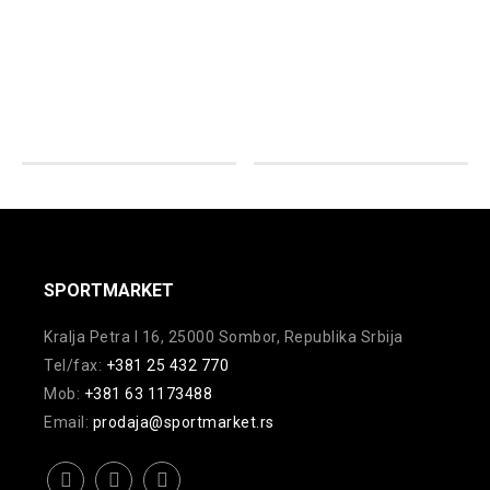
proizvod
Ovaj
ima
proizvod
više
ima
varijanti.
više
Opcije
varijanti.
mogu
Opcije
biti
mogu
izabrane
biti
na
izabrane
stranici
na
SPORTMARKET
proizvoda.
stranici
Kralja Petra I 16, 25000 Sombor, Republika Srbija
proizvoda.
Tel/fax:
+381 25 432 770
Mob:
+381 63 1173488
Email:
prodaja@sportmarket.rs