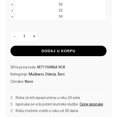
30
32
34
SUPERDRY
-
+
SORC
PREMIUM
REGULAR
količina
DODAJ U KORPU
Šifra proizvoda:
M7110486A 9CK
Kategorije:
Muškarci
,
Odeća
,
Šorc
Oznaka:
Novo
Roba će biti ispopručena u roku 24 sata
Isporuka se vrši putem kurirske službe.
Cene isporuke
Robu možete vratiti u roku od 30 dana