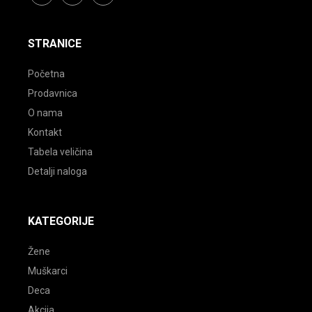
facebook
instagram
youtube
STRANICE
Početna
Prodavnica
O nama
Kontakt
Tabela veličina
Detalji naloga
KATEGORIJE
Žene
Muškarci
Deca
Akcija