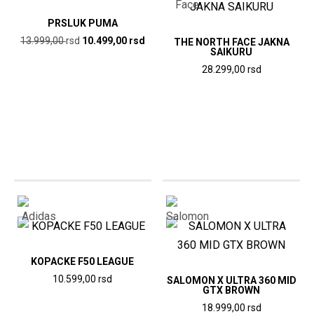
PRSLUK PUMA
Originalna
Trenutna
13.999,00
rsd
10.499,00
rsd
THE NORTH FACE JAKNA
SAIKURU
cena
cena
Ovaj
28.299,00
rsd
je
je:
proizvod
Ovaj
bila:
10.499,00
ima
13.999,00
rsd.
proizvod
više
rsd.
ima
varijanti.
više
Opcije
varijanti.
mogu
Opcije
biti
mogu
izabrane
biti
na
izabrane
stranici
na
KOPACKE F50 LEAGUE
proizvoda.
stranici
10.599,00
rsd
SALOMON X ULTRA 360 MID
GTX BROWN
proizvoda.
Ovaj
18.999,00
rsd