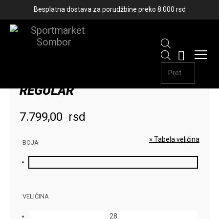
Besplatna dostava za porudžbine preko 8.000 rsd
Products
SUPERDRY SORC PREMIUM
NOVO
search
REGULAR
7.799,00
rsd
» Tabela veličina
BOJA
VELIČINA
28