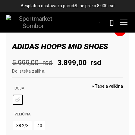
Besplatna dostava za porudžbine preko 8.000 rsd
-35%
ADIDAS HOOPS MID SHOES
Originalna
Trenutna
5.999,00
rsd
3.899,00
rsd
Do isteka zaliha.
cena
cena
je
je:
» Tabela veličina
BOJA
bila:
3.899,00
5.999,00
rsd.
VELIČINA
rsd.
38 2/3
40