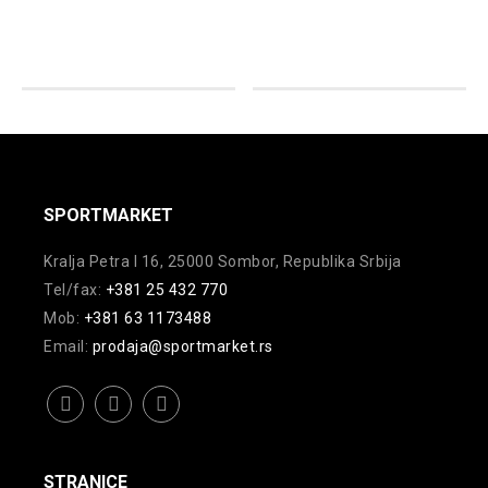
ima
više
7.499,00
rsd.
više
rsd.
varijanti.
varijanti.
Opcije
Opcije
mogu
mogu
biti
biti
izabrane
izabrane
na
na
SPORTMARKET
stranici
stranici
proizvoda.
Kralja Petra I 16, 25000 Sombor, Republika Srbija
proizvoda.
Tel/fax:
+381 25 432 770
Mob:
+381 63 1173488
Email:
prodaja@sportmarket.rs
facebook
instagram
youtube
STRANICE