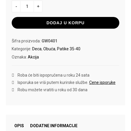
ADIDAS
-
+
HOOPS
MID
SHOES
količina
DODAJ U KORPU
Šifra proizvoda:
GW0401
Kategorije:
Deca
,
Obuća
,
Patike 35-40
Oznaka:
Akcija
Roba će biti ispopručena u roku 24 sata
Isporuka se vrši putem kurirske službe.
Cene isporuke
Robu možete vratiti u roku od 30 dana
OPIS
DODATNE INFORMACIJE