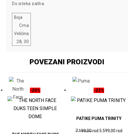
Do isteka zaliha.
Boja
Crna
Veličina
28
,
30
POVEZANI PROIZVODI
-20%
-22%
PATIKE PUMA TRINITY
Originalna
Trenu
Ovaj
7.199,00
rsd
5.599,00
rsd