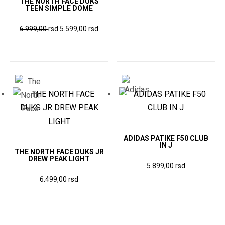
THE NORTH FACE DUKS
cena
cena
proiz
TEEN SIMPLE DOME
je
je:
ima
Originalna
Trenutna
Ovaj
bila:
5.599
6.999,00
rsd
5.599,00
rsd
više
cena
cena
7.199,00
rsd.
proizvod
varijan
je
je:
rsd.
ima
Opcij
bila:
5.599,00
više
6.999,00
rsd.
mogu
varijanti.
rsd.
biti
Opcije
izabr
mogu
na
biti
strani
izabrane
ADIDAS PATIKE F50 CLUB
proiz
IN J
na
THE NORTH FACE DUKS JR
DREW PEAK LIGHT
stranici
Ovaj
5.899,00
rsd
proizvoda.
Ovaj
proizvod
6.499,00
rsd
proizvod
ima
ima
više
više
varijanti.