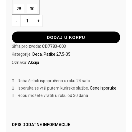
rsd.
28
30
NIKE
-
+
PATIKE
COURT
BOROUGH
MID
DODAJ U KORPU
2
PSV
Šifra proizvoda:
CD7783-003
količina
Kategorije:
Deca
,
Patike 27,5-35
Oznaka:
Akcija
Roba će biti ispopručena u roku 24 sata
Isporuka se vrši putem kurirske službe.
Cene isporuke
Robu možete vratiti u roku od 30 dana
OPIS
DODATNE INFORMACIJE