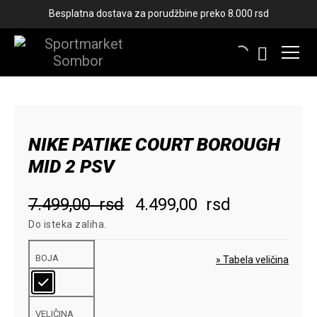
Besplatna dostava za porudžbine preko 8.000 rsd
-40%
NIKE PATIKE COURT BOROUGH
MID 2 PSV
Originalna
Trenutna
7.499,00
rsd
4.499,00
rsd
Do isteka zaliha.
cena
cena
je
je:
BOJA
» Tabela veličina
bila:
4.499,00
7.499,00
rsd.
VELIČINA