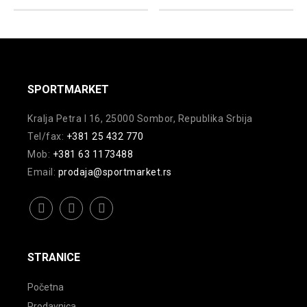
varijanti.
Opcije
Opcije
mogu
mogu
biti
biti
izabrane
izabrane
na
SPORTMARKET
na
stranici
Kralja Petra I 16, 25000 Sombor, Republika Srbija
stranici
proizvoda.
Tel/fax:
+381 25 432 770
proizvoda.
Mob:
+381 63 1173488
Email:
prodaja@sportmarket.rs
facebook
instagram
youtube
STRANICE
Početna
Prodavnica