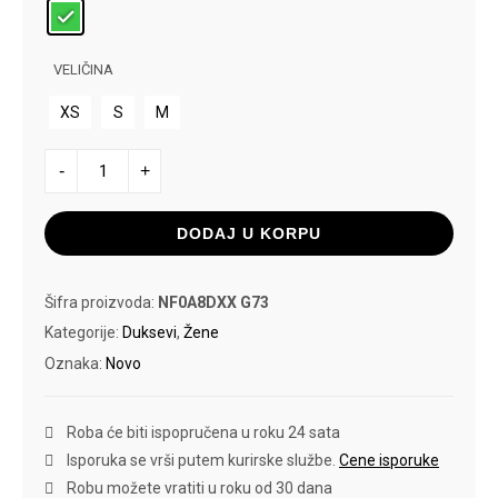
VELIČINA
XS
S
M
THE
-
+
NORTH
FACE
DUKS
MOUNTAIN
DODAJ U KORPU
ATHLETICS
FLEECE
količina
Šifra proizvoda:
NF0A8DXX G73
Kategorije:
Duksevi
,
Žene
Oznaka:
Novo
Roba će biti ispopručena u roku 24 sata
Isporuka se vrši putem kurirske službe.
Cene isporuke
Robu možete vratiti u roku od 30 dana