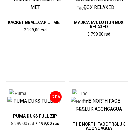
KACKET BBALLCAP LT MET
MAJICA EVOLUTION BOX
RELAXED
2.199,00
rsd
3.799,00
rsd
Ovaj
Ovaj
proizvod
proizvod
ima
ima
više
više
varijanti.
varijanti.
Opcije
Opcije
mogu
mogu
biti
-20%
biti
izabrane
izabrane
na
na
PUMA DUKS FULL ZIP
stranici
stranici
Originalna
Trenutna
8.999,00
rsd
7.199,00
rsd
THE NORTH FACE PRSLUK
proizvoda.
ACONCAGUA
proizvoda.
cena
cena
Ovaj