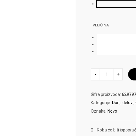
VELIČINA
PUMA
-
+
DONJI
DEO
ON
SHORT
količina
Šifra proizvoda:
629797
Kategorije:
Donji delovi
,
Oznaka:
Novo
Roba će biti ispopru