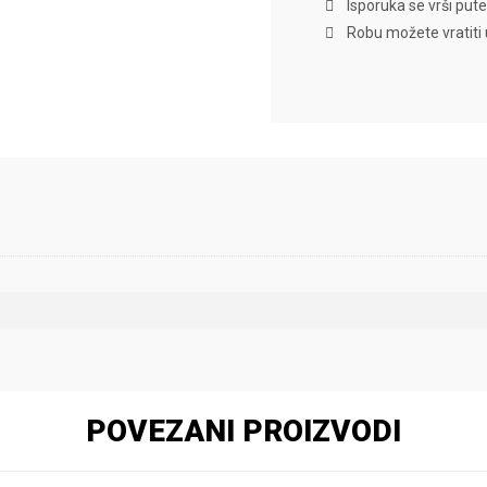
Isporuka se vrši put
Robu možete vratiti
POVEZANI PROIZVODI