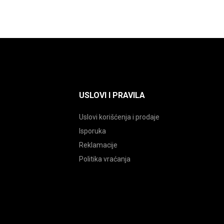
proizvoda.
a.
USLOVI I PRAVILA
Uslovi korišćenja i prodaje
Isporuka
Reklamacije
Politika vraćanja