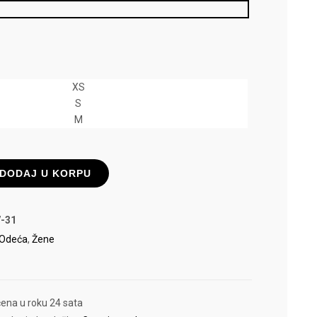
XS
S
M
DODAJ U KORPU
-31
Odeća
,
Žene
čena u roku 24 sata