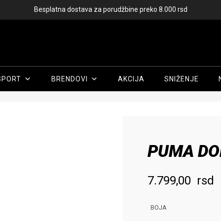
Besplatna dostava za porudžbine preko 8.000 rsd
SPORT
BRENDOVI
AKCIJA
SNIŽENJE
Početna
/
Žene
/
Odeća
/
Donji delovi
/ PUMA DONJI DEO ON SHORT
PUMA DO
7.799,00
rsd
BOJA