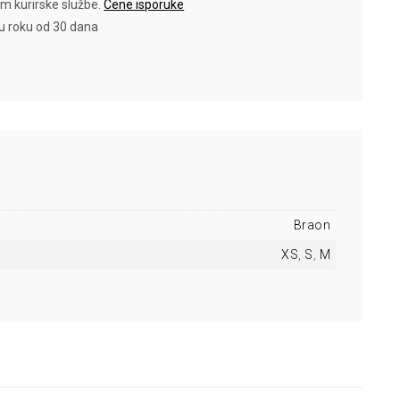
em kurirske službe.
Cene isporuke
 u roku od 30 dana
Braon
XS
,
S
,
M