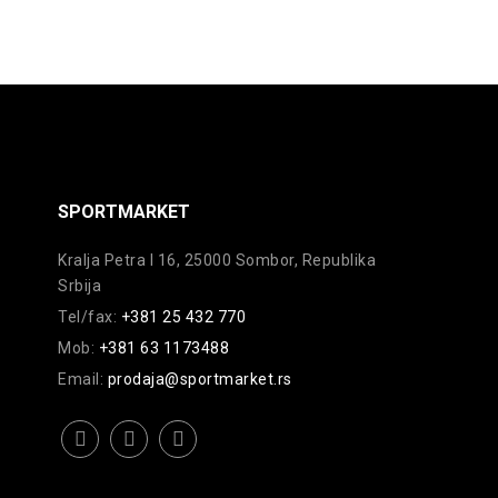
na
stranici
proizvoda.
SPORTMARKET
Kralja Petra I 16, 25000 Sombor, Republika
Srbija
Tel/fax:
+381 25 432 770
Mob:
+381 63 1173488
Email:
prodaja@sportmarket.rs
facebook
instagram
youtube