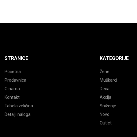
proizvoda.
stranici
proizvod
STRANICE
KATEGORIJE
Početna
Žene
Prodavnica
Muškarci
O nama
Deca
Kontakt
Akcija
Tabela veličina
Sniženje
Detalji naloga
Novo
Outlet