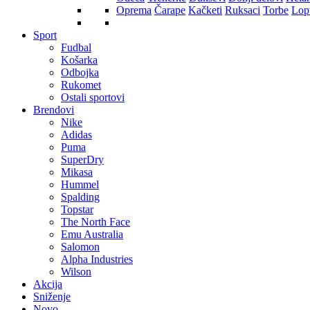
Oprema
Čarape
Kačketi
Ruksaci
Torbe
Lop
Sport
Fudbal
Košarka
Odbojka
Rukomet
Ostali sportovi
Brendovi
Nike
Adidas
Puma
SuperDry
Mikasa
Hummel
Spalding
Topstar
The North Face
Emu Australia
Salomon
Alpha Industries
Wilson
Akcija
Sniženje
Novo