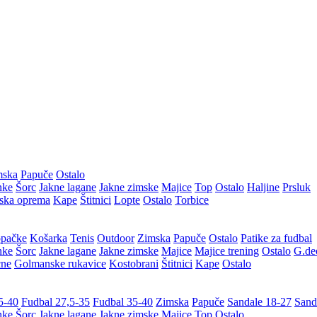
mska
Papuče
Ostalo
nke
Šorc
Jakne lagane
Jakne zimske
Majice
Top
Ostalo
Haljine
Prsluk
ska oprema
Kape
Štitnici
Lopte
Ostalo
Torbice
pačke
Košarka
Tenis
Outdoor
Zimska
Papuče
Ostalo
Patike za fudbal
nke
Šorc
Jakne lagane
Jakne zimske
Majice
Majice trening
Ostalo
G.de
cne
Golmanske rukavice
Kostobrani
Štitnici
Kape
Ostalo
5-40
Fudbal 27,5-35
Fudbal 35-40
Zimska
Papuče
Sandale 18-27
Sand
nke
Šorc
Jakne lagane
Jakne zimske
Majice
Top
Ostalo