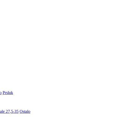
o
Prsluk
ale 27,5-35
Ostalo