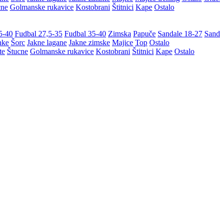
cne
Golmanske rukavice
Kostobrani
Štitnici
Kape
Ostalo
5-40
Fudbal 27,5-35
Fudbal 35-40
Zimska
Papuče
Sandale 18-27
Sand
nke
Šorc
Jakne lagane
Jakne zimske
Majice
Top
Ostalo
te
Štucne
Golmanske rukavice
Kostobrani
Štitnici
Kape
Ostalo