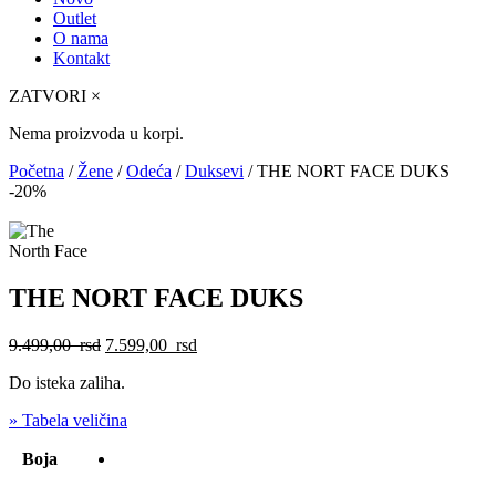
Outlet
O nama
Kontakt
ZATVORI
×
Nema proizvoda u korpi.
Početna
/
Žene
/
Odeća
/
Duksevi
/ THE NORT FACE DUKS
-20%
THE NORT FACE DUKS
Originalna
Trenutna
9.499,00
rsd
7.599,00
rsd
cena
cena
Do isteka zaliha.
je
je:
bila:
7.599,00
» Tabela veličina
9.499,00
rsd.
rsd.
Boja