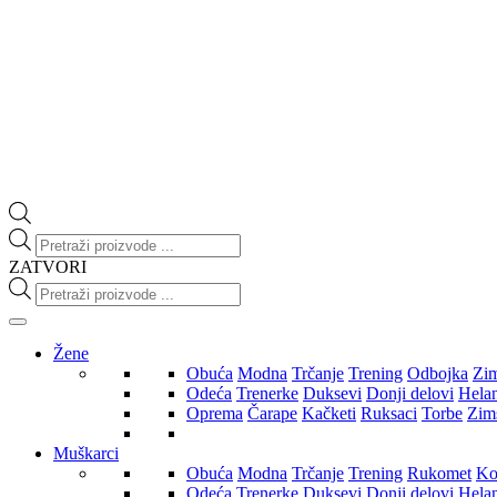
Products
search
ZATVORI
Products
search
Žene
Obuća
Modna
Trčanje
Trening
Odbojka
Zi
Odeća
Trenerke
Duksevi
Donji delovi
Hela
Oprema
Čarape
Kačketi
Ruksaci
Torbe
Zim
Muškarci
Obuća
Modna
Trčanje
Trening
Rukomet
Ko
Odeća
Trenerke
Duksevi
Donji delovi
Hela