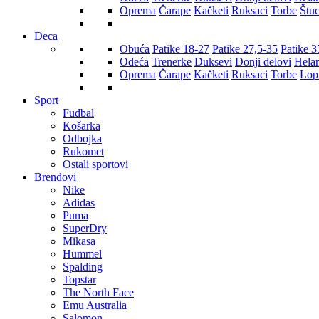
Oprema
Čarape
Kačketi
Ruksaci
Torbe
Štu
Deca
Obuća
Patike 18-27
Patike 27,5-35
Patike 3
Odeća
Trenerke
Duksevi
Donji delovi
Hela
Oprema
Čarape
Kačketi
Ruksaci
Torbe
Lop
Sport
Fudbal
Košarka
Odbojka
Rukomet
Ostali sportovi
Brendovi
Nike
Adidas
Puma
SuperDry
Mikasa
Hummel
Spalding
Topstar
The North Face
Emu Australia
Salomon