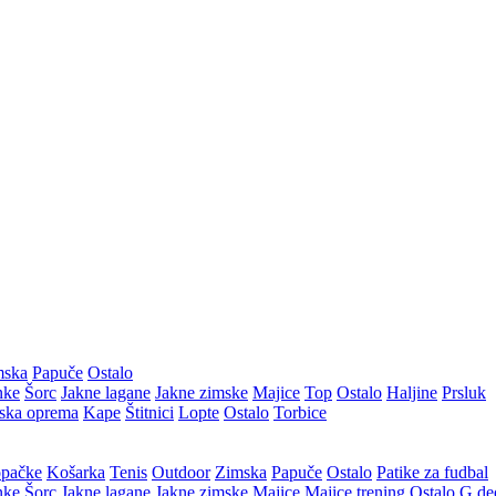
mska
Papuče
Ostalo
nke
Šorc
Jakne lagane
Jakne zimske
Majice
Top
Ostalo
Haljine
Prsluk
ska oprema
Kape
Štitnici
Lopte
Ostalo
Torbice
pačke
Košarka
Tenis
Outdoor
Zimska
Papuče
Ostalo
Patike za fudbal
nke
Šorc
Jakne lagane
Jakne zimske
Majice
Majice trening
Ostalo
G.de