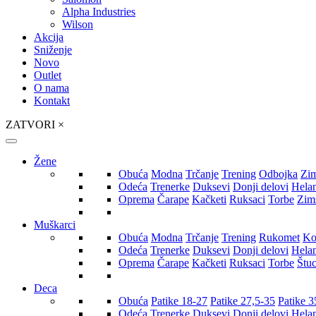
Alpha Industries
Wilson
Akcija
Sniženje
Novo
Outlet
O nama
Kontakt
ZATVORI
×
Žene
Obuća
Modna
Trčanje
Trening
Odbojka
Zi
Odeća
Trenerke
Duksevi
Donji delovi
Hela
Oprema
Čarape
Kačketi
Ruksaci
Torbe
Zim
Muškarci
Obuća
Modna
Trčanje
Trening
Rukomet
Ko
Odeća
Trenerke
Duksevi
Donji delovi
Hela
Oprema
Čarape
Kačketi
Ruksaci
Torbe
Štu
Deca
Obuća
Patike 18-27
Patike 27,5-35
Patike 3
Odeća
Trenerke
Duksevi
Donji delovi
Hela