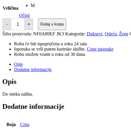
M
Veličina
Očisti
THE
-
+
Dodaj u korpu
NORT
FACE
Šifra proizvoda:
NF0A89EF JK3
Kategorije:
Duksevi
,
Odeća
,
Žene
DUKS
količina
Roba će biti ispopručena u roku 24 sata
Isporuka se vrši putem kurirske službe.
Cene isporuke
Robu možete vratiti u roku od 30 dana
Opis
Dodatne informacije
Opis
Do isteka zaliha.
Dodatne informacije
Boja
Crna