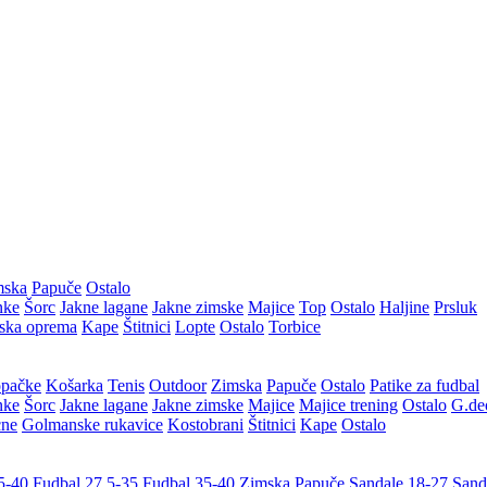
mska
Papuče
Ostalo
nke
Šorc
Jakne lagane
Jakne zimske
Majice
Top
Ostalo
Haljine
Prsluk
ska oprema
Kape
Štitnici
Lopte
Ostalo
Torbice
pačke
Košarka
Tenis
Outdoor
Zimska
Papuče
Ostalo
Patike za fudbal
nke
Šorc
Jakne lagane
Jakne zimske
Majice
Majice trening
Ostalo
G.de
cne
Golmanske rukavice
Kostobrani
Štitnici
Kape
Ostalo
5-40
Fudbal 27,5-35
Fudbal 35-40
Zimska
Papuče
Sandale 18-27
Sand