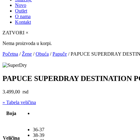
Novo
Outlet
O nama
Kontakt
ZATVORI
×
Nema proizvoda u korpi.
Početna
/
Žene
/
Obuća
/
Papuče
/ PAPUCE SUPERDRAY DESTIN
PAPUCE SUPERDRAY DESTINATION P
3.499,00
rsd
» Tabela veličina
Boja
36-37
38-39
Veličina