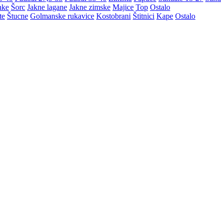
nke
Šorc
Jakne lagane
Jakne zimske
Majice
Top
Ostalo
te
Štucne
Golmanske rukavice
Kostobrani
Štitnici
Kape
Ostalo