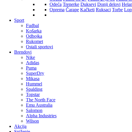
Odeća
Trenerke
Duksevi
Donji delovi
Hela
Oprema
Čarape
Kačketi
Ruksaci
Torbe
Lop
Sport
Fudbal
Košarka
Odbojka
Rukomet
Ostali sportovi
Brendovi
Nike
Adidas
Puma
SuperDry
Mikasa
Hummel
Spalding
Topstar
The North Face
Emu Australia
Salomon
Alpha Industries
Wilson
Akcija
Sniženje