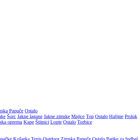
mska
Papuče
Ostalo
nke
Šorc
Jakne lagane
Jakne zimske
Majice
Top
Ostalo
Haljine
Prsluk
ska oprema
Kape
Štitnici
Lopte
Ostalo
Torbice
pačke
Košarka
Tenis
Outdoor
Zimska
Papuče
Ostalo
Patike za fudbal