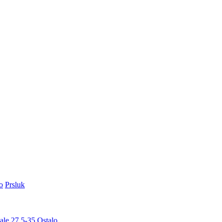
o
Prsluk
ale 27,5-35
Ostalo