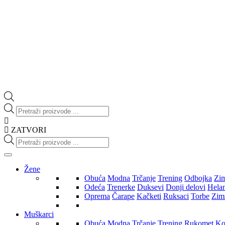
Products
search
ZATVORI
Products
search
Žene
Obuća
Modna
Trčanje
Trening
Odbojka
Zi
Odeća
Trenerke
Duksevi
Donji delovi
Hela
Oprema
Čarape
Kačketi
Ruksaci
Torbe
Zim
Muškarci
Obuća
Modna
Trčanje
Trening
Rukomet
Ko