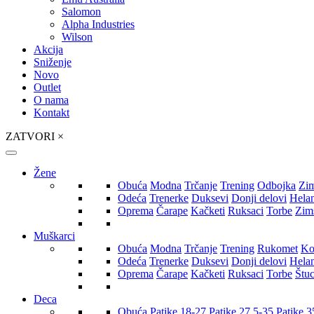
Salomon
Alpha Industries
Wilson
Akcija
Sniženje
Novo
Outlet
O nama
Kontakt
ZATVORI
×
Žene
Obuća
Modna
Trčanje
Trening
Odbojka
Zi
Odeća
Trenerke
Duksevi
Donji delovi
Hela
Oprema
Čarape
Kačketi
Ruksaci
Torbe
Zim
Muškarci
Obuća
Modna
Trčanje
Trening
Rukomet
Ko
Odeća
Trenerke
Duksevi
Donji delovi
Hela
Oprema
Čarape
Kačketi
Ruksaci
Torbe
Štu
Deca
Obuća
Patike 18-27
Patike 27,5-35
Patike 3