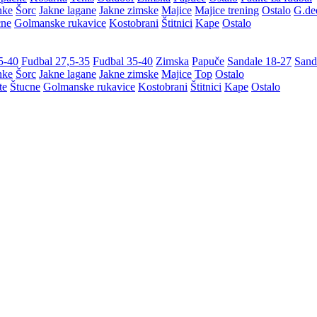
nke
Šorc
Jakne lagane
Jakne zimske
Majice
Majice trening
Ostalo
G.de
cne
Golmanske rukavice
Kostobrani
Štitnici
Kape
Ostalo
5-40
Fudbal 27,5-35
Fudbal 35-40
Zimska
Papuče
Sandale 18-27
Sand
nke
Šorc
Jakne lagane
Jakne zimske
Majice
Top
Ostalo
te
Štucne
Golmanske rukavice
Kostobrani
Štitnici
Kape
Ostalo