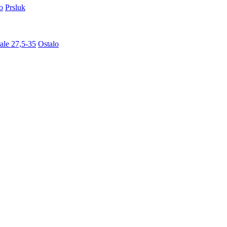
o
Prsluk
ale 27,5-35
Ostalo