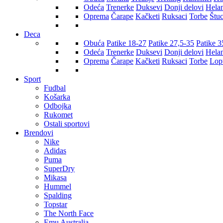
Odeća
Trenerke
Duksevi
Donji delovi
Hela
Oprema
Čarape
Kačketi
Ruksaci
Torbe
Štu
Deca
Obuća
Patike 18-27
Patike 27,5-35
Patike 3
Odeća
Trenerke
Duksevi
Donji delovi
Hela
Oprema
Čarape
Kačketi
Ruksaci
Torbe
Lop
Sport
Fudbal
Košarka
Odbojka
Rukomet
Ostali sportovi
Brendovi
Nike
Adidas
Puma
SuperDry
Mikasa
Hummel
Spalding
Topstar
The North Face
Emu Australia