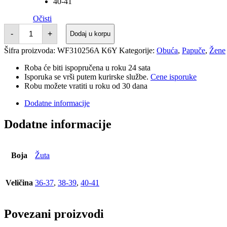
40-41
Očisti
PAPUCE
-
+
Dodaj u korpu
SUPERDRAY
DESTINATION
Šifra proizvoda:
WF310256A K6Y
Kategorije:
Obuća
,
Papuče
,
Žene
POOL
SLIDE
količina
Roba će biti ispopručena u roku 24 sata
Isporuka se vrši putem kurirske službe.
Cene isporuke
Robu možete vratiti u roku od 30 dana
Dodatne informacije
Dodatne informacije
Boja
Žuta
Veličina
36-37
,
38-39
,
40-41
Povezani proizvodi