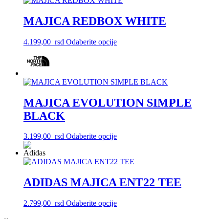
Opcije
mogu
MAJICA REDBOX WHITE
biti
izabrane
na
Ovaj
4.199,00
rsd
Odaberite opcije
stranici
proizvod
proizvoda.
ima
više
varijanti.
Opcije
mogu
MAJICA EVOLUTION SIMPLE
biti
izabrane
BLACK
na
stranici
Ovaj
3.199,00
rsd
Odaberite opcije
proizvoda.
proizvod
ima
više
varijanti.
Opcije
ADIDAS MAJICA ENT22 TEE
mogu
biti
Ovaj
2.799,00
rsd
Odaberite opcije
izabrane
proizvod
na