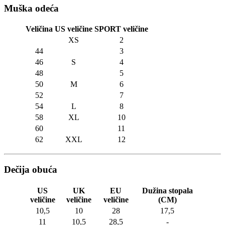
Muška odeća
Veličina
US veličine
SPORT veličine
XS
2
44
3
46
S
4
48
5
50
M
6
52
7
54
L
8
58
XL
10
60
11
62
XXL
12
Dečija obuća
US
UK
EU
Dužina stopala
veličine
veličine
veličine
(CM)
10,5
10
28
17,5
11
10,5
28,5
-