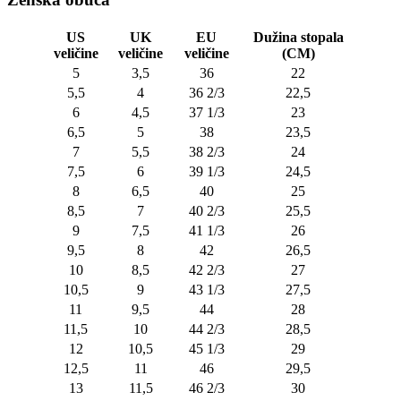
US
UK
EU
Dužina stopala
veličine
veličine
veličine
(CM)
5
3,5
36
22
5,5
4
36 2/3
22,5
6
4,5
37 1/3
23
6,5
5
38
23,5
7
5,5
38 2/3
24
7,5
6
39 1/3
24,5
8
6,5
40
25
8,5
7
40 2/3
25,5
9
7,5
41 1/3
26
9,5
8
42
26,5
10
8,5
42 2/3
27
10,5
9
43 1/3
27,5
11
9,5
44
28
11,5
10
44 2/3
28,5
12
10,5
45 1/3
29
12,5
11
46
29,5
13
11,5
46 2/3
30