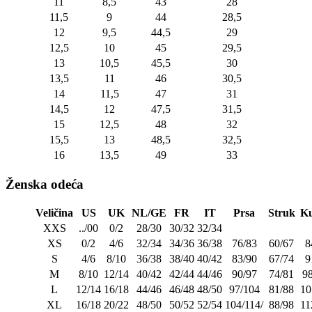
11
8,5
43
28
11,5
9
44
28,5
12
9,5
44,5
29
12,5
10
45
29,5
13
10,5
45,5
30
13,5
11
46
30,5
14
11,5
47
31
14,5
12
47,5
31,5
15
12,5
48
32
15,5
13
48,5
32,5
16
13,5
49
33
Ženska odeća
Veličina
US
UK
NL/GE
FR
IT
Prsa
Struk
Ku
XXS
../00
0/2
28/30
30/32
32/34
XS
0/2
4/6
32/34
34/36
36/38
76/83
60/67
8
S
4/6
8/10
36/38
38/40
40/42
83/90
67/74
9
M
8/10
12/14
40/42
42/44
44/46
90/97
74/81
9
L
12/14
16/18
44/46
46/48
48/50
97/104
81/88
10
XL
16/18
20/22
48/50
50/52
52/54
104/114/
88/98
11