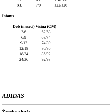
XL
7/8
122/128
Infants
Dob (meseci)
Visina (CM)
3/6
62/68
6/9
68/74
9/12
74/80
12/18
80/86
18/24
86/92
24/36
92/98
ADIDAS
Ženska obuća