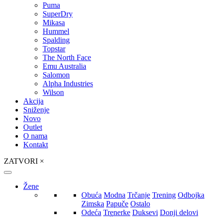
Puma
SuperDry
Mikasa
Hummel
Spalding
Topstar
The North Face
Emu Australia
Salomon
Alpha Industries
Wilson
Akcija
Sniženje
Novo
Outlet
O nama
Kontakt
ZATVORI
×
Žene
Obuća
Modna
Trčanje
Trening
Odbojka
Zimska
Papuče
Ostalo
Odeća
Trenerke
Duksevi
Donji delovi