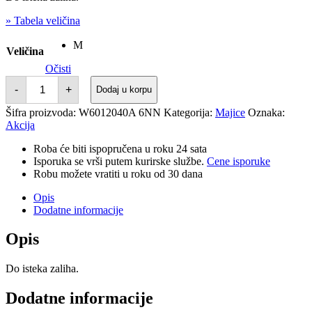
bila:
2.249,50
» Tabela veličina
4.499,00
rsd.
rsd.
M
Veličina
Očisti
SUPERDRY
-
+
Dodaj u korpu
MAJICA
SPORT
Šifra proizvoda:
W6012040A 6NN
Kategorija:
Majice
Oznaka:
LUXE
Akcija
količina
Roba će biti ispopručena u roku 24 sata
Isporuka se vrši putem kurirske službe.
Cene isporuke
Robu možete vratiti u roku od 30 dana
Opis
Dodatne informacije
Opis
Do isteka zaliha.
Dodatne informacije