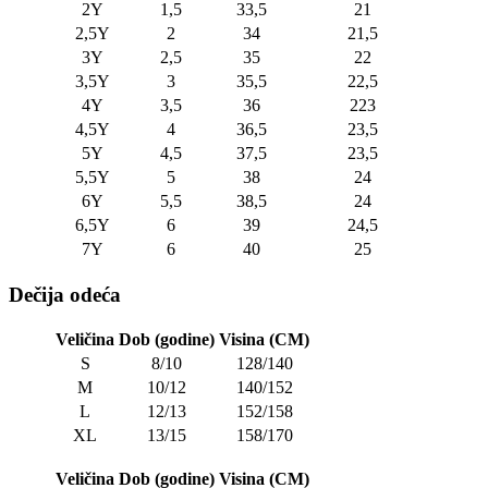
2Y
1,5
33,5
21
2,5Y
2
34
21,5
3Y
2,5
35
22
3,5Y
3
35,5
22,5
4Y
3,5
36
223
4,5Y
4
36,5
23,5
5Y
4,5
37,5
23,5
5,5Y
5
38
24
6Y
5,5
38,5
24
6,5Y
6
39
24,5
7Y
6
40
25
Dečija odeća
Veličina
Dob (godine)
Visina (CM)
S
8/10
128/140
M
10/12
140/152
L
12/13
152/158
XL
13/15
158/170
Veličina
Dob (godine)
Visina (CM)