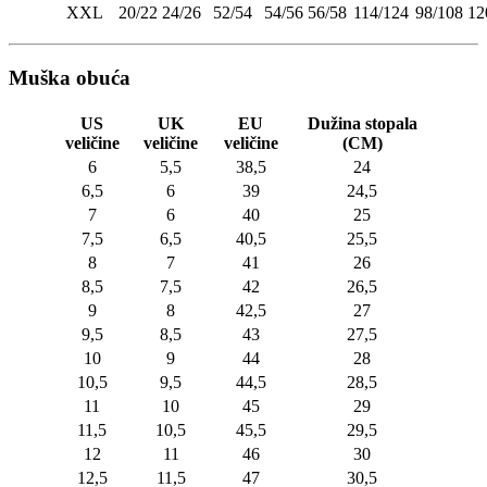
XXL
20/22
24/26
52/54
54/56
56/58
114/124
98/108
12
Muška obuća
US
UK
EU
Dužina stopala
veličine
veličine
veličine
(CM)
6
5,5
38,5
24
6,5
6
39
24,5
7
6
40
25
7,5
6,5
40,5
25,5
8
7
41
26
8,5
7,5
42
26,5
9
8
42,5
27
9,5
8,5
43
27,5
10
9
44
28
10,5
9,5
44,5
28,5
11
10
45
29
11,5
10,5
45,5
29,5
12
11
46
30
12,5
11,5
47
30,5