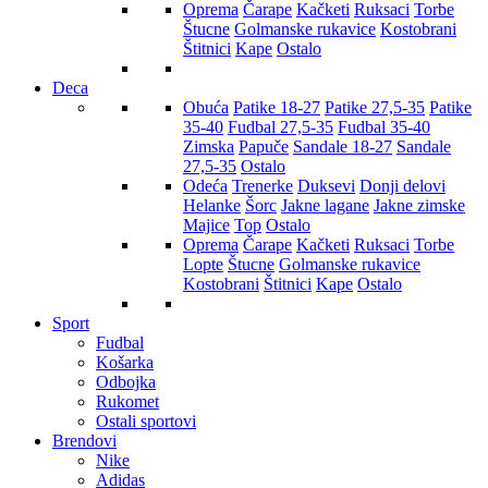
Oprema
Čarape
Kačketi
Ruksaci
Torbe
Štucne
Golmanske rukavice
Kostobrani
Štitnici
Kape
Ostalo
Deca
Obuća
Patike 18-27
Patike 27,5-35
Patike
35-40
Fudbal 27,5-35
Fudbal 35-40
Zimska
Papuče
Sandale 18-27
Sandale
27,5-35
Ostalo
Odeća
Trenerke
Duksevi
Donji delovi
Helanke
Šorc
Jakne lagane
Jakne zimske
Majice
Top
Ostalo
Oprema
Čarape
Kačketi
Ruksaci
Torbe
Lopte
Štucne
Golmanske rukavice
Kostobrani
Štitnici
Kape
Ostalo
Sport
Fudbal
Košarka
Odbojka
Rukomet
Ostali sportovi
Brendovi
Nike
Adidas