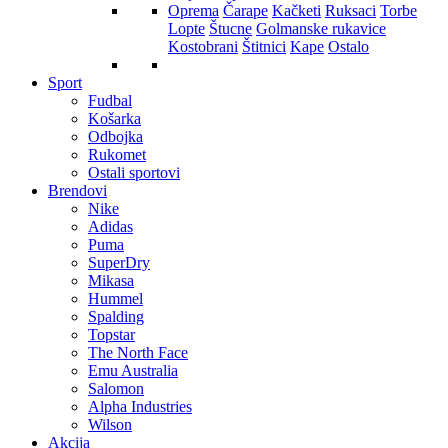
Oprema
Čarape
Kačketi
Ruksaci
Torbe
Lopte
Štucne
Golmanske rukavice
Kostobrani
Štitnici
Kape
Ostalo
Sport
Fudbal
Košarka
Odbojka
Rukomet
Ostali sportovi
Brendovi
Nike
Adidas
Puma
SuperDry
Mikasa
Hummel
Spalding
Topstar
The North Face
Emu Australia
Salomon
Alpha Industries
Wilson
Akcija