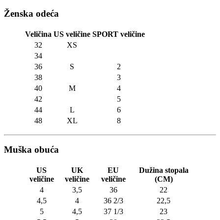
Ženska odeća
Veličina
US veličine
SPORT veličine
32
XS
34
36
S
2
38
3
40
M
4
42
5
44
L
6
48
XL
8
Muška obuća
US
UK
EU
Dužina stopala
veličine
veličine
veličine
(CM)
4
3,5
36
22
4,5
4
36 2/3
22,5
5
4,5
37 1/3
23