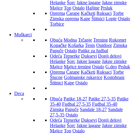
Helanke
Šorc
Jakne lagane
Jakne zimske
Majice
Top
Ostalo
Haljine
Prsluk
Oprema
Čarape
Kačketi
Ruksaci
Torbe
Zimska oprema
Kape
Štitnici
Lopte
Ostalo
Torbice
Muškarci
Obuća
Modna
Trčanje
Trening
Rukomet
Kopačke
Košarka
Tenis
Outdoor
Zimska
Papuče
Ostalo
Patike za fudbal
Odeća
Trenerke
Duksevi
Donji delovi
Helanke
Šorc
Jakne lagane
Jakne zimske
Majice
Majice trening
Ostalo
G.deo
Prsluk
Oprema
Čarape
Kačketi
Ruksaci
Torbe
Štucne
Golmanske rukavice
Kostobrani
Štitnici
Kape
Ostalo
Deca
Obuća
Patike 18-27
Patike 27,5-35
Patike
35-40
Fudbal 27,5-35
Fudbal 35-40
Zimska
Papuče
Sandale 18-27
Sandale
27,5-35
Ostalo
Odeća
Trenerke
Duksevi
Donji delovi
Helanke
Šorc
Jakne lagane
Jakne zimske
Majice
Top
Ostalo