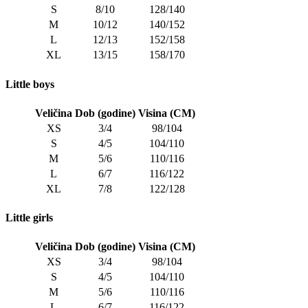
S
8/10
128/140
M
10/12
140/152
L
12/13
152/158
XL
13/15
158/170
Little boys
Veličina
Dob (godine)
Visina (CM)
XS
3/4
98/104
S
4/5
104/110
M
5/6
110/116
L
6/7
116/122
XL
7/8
122/128
Little girls
Veličina
Dob (godine)
Visina (CM)
XS
3/4
98/104
S
4/5
104/110
M
5/6
110/116
L
6/7
116/122