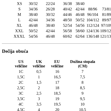
XS
30/32
22/24
36/38
38/40
S
34/36
26/28
40/42
42/44
88/96
73/81
M
38/40
30/32
44/46
46/48
96/104
81/89
L
42/44
34/36
48/50
50/52
104/112
89/97
XL
46/48
38/40
52/54
54/56
112/124
97/10
XXL
50/52
42/44
56/58
58/60
124/136
109/1
XXXL
54/56
46/48
60/62
62/64
136/148
121/1
Dečija obuća
US
UK
EU
Dužina stopala
veličine
veličine
veličine
(CM)
1C
0,5
16
7
1,5C
1
16,5
7,5
2C
1,5
17
8
2,5C
2
18
8,5
3C
2,5
18,5
9
3,5C
3
19
9,5
4C
3,5
19,5
10
4,5C
4
20
10,5