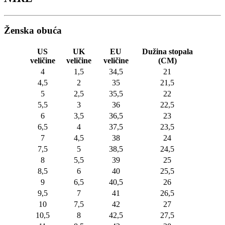
Ženska obuća
US
UK
EU
Dužina stopala
veličine
veličine
veličine
(CM)
4
1,5
34,5
21
4,5
2
35
21,5
5
2,5
35,5
22
5,5
3
36
22,5
6
3,5
36,5
23
6,5
4
37,5
23,5
7
4,5
38
24
7,5
5
38,5
24,5
8
5,5
39
25
8,5
6
40
25,5
9
6,5
40,5
26
9,5
7
41
26,5
10
7,5
42
27
10,5
8
42,5
27,5