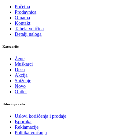
Početna
Prodavnica
O nama
Kontakt
Tabela veličina
Detalji naloga
Kategorije
Žene
Muškarci
Deca
Akcija
Sniženje
Novo
Outlet
Uslovi i pravila
Uslovi korišćenja i prodaje
Isporuka
Reklamacije
Politika vraćanja