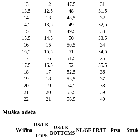
13
12
47,5
31
13,5
12,5
48
31,5
14
13
48,5
32
14,5
13,5
49
32,5
15
14
49,5
33
15,5
14,5
50
33,5
16
15
50,5
34
16,5
15,5
51
34,5
17
16
51,5
35
17,5
16,5
52
35,5
18
17
52,5
36
19
18
53,5
37
20
19
54,5
38
21
20
55,5
39
22
21
56,5
40
Muška odeća
US/UK
US/UK -
Veličina
-
NL/GE
FR/IT
Prsa
Stru
BOTTOMS
TOPS