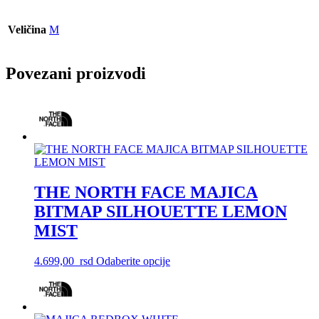
Veličina
M
Povezani proizvodi
THE NORTH FACE MAJICA
BITMAP SILHOUETTE LEMON
MIST
Ovaj
4.699,00
rsd
Odaberite opcije
proizvod
ima
više
varijanti.