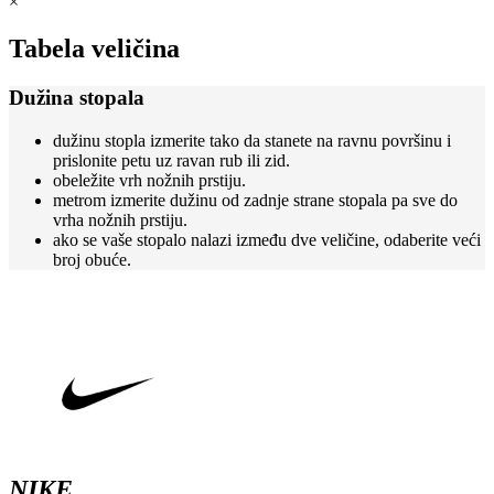
×
ima
stranici
više
proizvoda.
varijanti.
Tabela veličina
Opcije
mogu
Dužina stopala
biti
izabrane
dužinu stopla izmerite tako da stanete na ravnu površinu i
na
prislonite petu uz ravan rub ili zid.
stranici
obeležite vrh nožnih prstiju.
proizvoda.
metrom izmerite dužinu od zadnje strane stopala pa sve do
vrha nožnih prstiju.
ako se vaše stopalo nalazi između dve veličine, odaberite veći
broj obuće.
NIKE