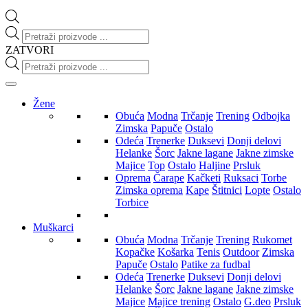
Products
search
ZATVORI
Products
search
Žene
Obuća
Modna
Trčanje
Trening
Odbojka
Zimska
Papuče
Ostalo
Odeća
Trenerke
Duksevi
Donji delovi
Helanke
Šorc
Jakne lagane
Jakne zimske
Majice
Top
Ostalo
Haljine
Prsluk
Oprema
Čarape
Kačketi
Ruksaci
Torbe
Zimska oprema
Kape
Štitnici
Lopte
Ostalo
Torbice
Muškarci
Obuća
Modna
Trčanje
Trening
Rukomet
Kopačke
Košarka
Tenis
Outdoor
Zimska
Papuče
Ostalo
Patike za fudbal
Odeća
Trenerke
Duksevi
Donji delovi
Helanke
Šorc
Jakne lagane
Jakne zimske
Majice
Majice trening
Ostalo
G.deo
Prsluk