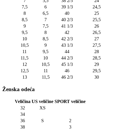
7
5,5
38 2/3
24
7,5
6
39 1/3
24,5
8
6,5
40
25
8,5
7
40 2/3
25,5
9
7,5
41 1/3
26
9,5
8
42
26,5
10
8,5
42 2/3
27
10,5
9
43 1/3
27,5
11
9,5
44
28
11,5
10
44 2/3
28,5
12
10,5
45 1/3
29
12,5
11
46
29,5
13
11,5
46 2/3
30
Ženska odeća
Veličina
US veličine
SPORT veličine
32
XS
34
36
S
2
38
3