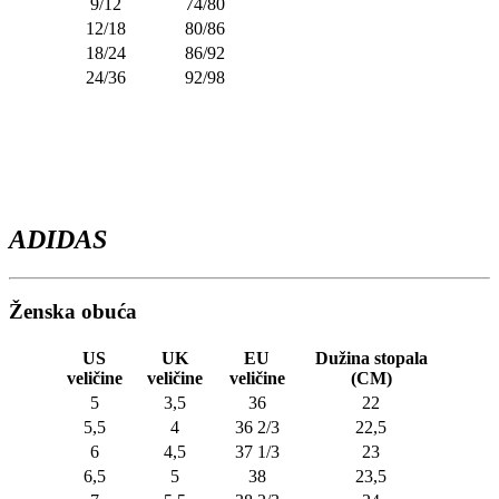
9/12
74/80
12/18
80/86
18/24
86/92
24/36
92/98
ADIDAS
Ženska obuća
US
UK
EU
Dužina stopala
veličine
veličine
veličine
(CM)
5
3,5
36
22
5,5
4
36 2/3
22,5
6
4,5
37 1/3
23
6,5
5
38
23,5