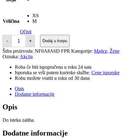
XS
Veličina
M
Očisti
THE
-
+
Dodaj u korpu
NORTH
FACE
Šifra proizvoda:
NF0A8A6D FPR
Kategorije:
Majice
,
Žene
MAJICA
Oznaka:
količina
Akcija
Roba će biti ispopručena u roku 24 sata
Isporuka se vrši putem kurirske službe.
Cene isporuke
Robu možete vratiti u roku od 30 dana
Opis
Dodatne informacije
Opis
Do isteka zaliha.
Dodatne informacije