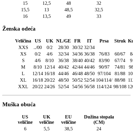
15
12,5
48
32
15,5
13
48,5
32,5
16
13,5
49
33
Ženska odeća
Veličina
US
UK
NL/GE
FR
IT
Prsa
Struk
Ku
XXS
../00
0/2
28/30
30/32
32/34
XS
0/2
4/6
32/34
34/36
36/38
76/83
60/67
8
S
4/6
8/10
36/38
38/40
40/42
83/90
67/74
9
M
8/10
12/14
40/42
42/44
44/46
90/97
74/81
9
L
12/14
16/18
44/46
46/48
48/50
97/104
81/88
10
XL
16/18
20/22
48/50
50/52
52/54
104/114/
88/98
11
XXL
20/22
24/26
52/54
54/56
56/58
114/124
98/108
12
Muška obuća
US
UK
EU
Dužina stopala
veličine
veličine
veličine
(CM)
6
5,5
38,5
24