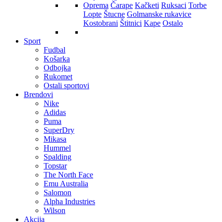
Oprema
Čarape
Kačketi
Ruksaci
Torbe
Lopte
Štucne
Golmanske rukavice
Kostobrani
Štitnici
Kape
Ostalo
Sport
Fudbal
Košarka
Odbojka
Rukomet
Ostali sportovi
Brendovi
Nike
Adidas
Puma
SuperDry
Mikasa
Hummel
Spalding
Topstar
The North Face
Emu Australia
Salomon
Alpha Industries
Wilson
Akcija