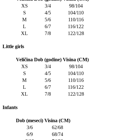
XS
3/4
98/104
S
4/5
104/110
M
5/6
110/116
L
6/7
116/122
XL
7/8
122/128
Little girls
Veličina
Dob (godine)
Visina (CM)
XS
3/4
98/104
S
4/5
104/110
M
5/6
110/116
L
6/7
116/122
XL
7/8
122/128
Infants
Dob (meseci)
Visina (CM)
3/6
62/68
6/9
68/74