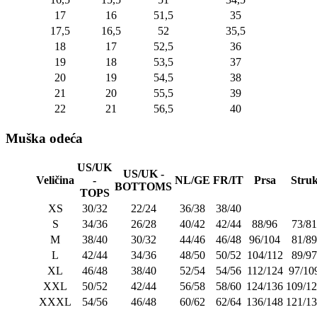
17
16
51,5
35
17,5
16,5
52
35,5
18
17
52,5
36
19
18
53,5
37
20
19
54,5
38
21
20
55,5
39
22
21
56,5
40
Muška odeća
US/UK
US/UK -
Veličina
-
NL/GE
FR/IT
Prsa
Stru
BOTTOMS
TOPS
XS
30/32
22/24
36/38
38/40
S
34/36
26/28
40/42
42/44
88/96
73/81
M
38/40
30/32
44/46
46/48
96/104
81/89
L
42/44
34/36
48/50
50/52
104/112
89/97
XL
46/48
38/40
52/54
54/56
112/124
97/10
XXL
50/52
42/44
56/58
58/60
124/136
109/1
XXXL
54/56
46/48
60/62
62/64
136/148
121/1