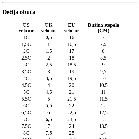
Dečija obuća
US
UK
EU
Dužina stopala
veličine
veličine
veličine
(CM)
1C
0,5
16
7
1,5C
1
16,5
7,5
2C
1,5
17
8
2,5C
2
18
8,5
3C
2,5
18,5
9
3,5C
3
19
9,5
4C
3,5
19,5
10
4,5C
4
20
10,5
5C
4,5
21
11
5,5C
5
21,5
11,5
6C
5,5
22
12
6,5C
6
22,5
12,5
7C
6,5
23,5
13
7,5C
7
24
13,5
8C
7,5
25
14