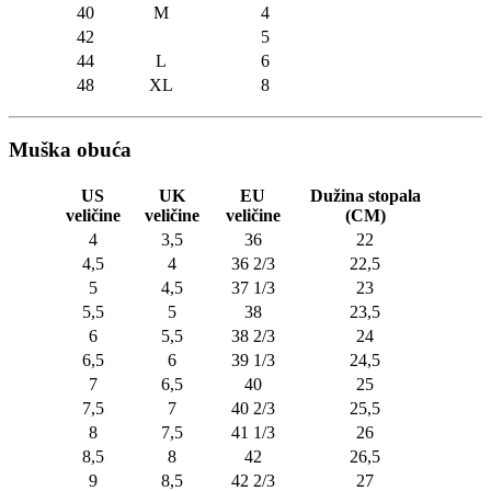
40
M
4
42
5
44
L
6
48
XL
8
Muška obuća
US
UK
EU
Dužina stopala
veličine
veličine
veličine
(CM)
4
3,5
36
22
4,5
4
36 2/3
22,5
5
4,5
37 1/3
23
5,5
5
38
23,5
6
5,5
38 2/3
24
6,5
6
39 1/3
24,5
7
6,5
40
25
7,5
7
40 2/3
25,5
8
7,5
41 1/3
26
8,5
8
42
26,5
9
8,5
42 2/3
27