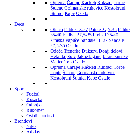
Oprema
Čarape
Kačketi
Ruksaci
Torbe
Štucne
Golmanske rukavice
Kostobrani
Štitnici
Kape
Ostalo
Deca
Obuća
Patike 18-27
Patike 27,5-35
Patike
35-40
Fudbal 27,5-35
Fudbal 35-40
Zimska
Papuče
Sandale 18-27
Sandale
27,5-35
Ostalo
Odeća
Trenerke
Duksevi
Donji delovi
Helanke
Šorc
Jakne lagane
Jakne zimske
Majice
Top
Ostalo
Oprema
Čarape
Kačketi
Ruksaci
Torbe
Lopte
Štucne
Golmanske rukavice
Kostobrani
Štitnici
Kape
Ostalo
Sport
Fudbal
Košarka
Odbojka
Rukomet
Ostali sportovi
Brendovi
Nike
Adidas