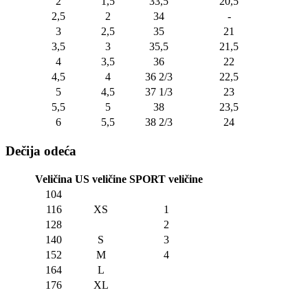
2
1,5
33,5
20,5
2,5
2
34
-
3
2,5
35
21
3,5
3
35,5
21,5
4
3,5
36
22
4,5
4
36 2/3
22,5
5
4,5
37 1/3
23
5,5
5
38
23,5
6
5,5
38 2/3
24
Dečija odeća
Veličina
US veličine
SPORT veličine
104
116
XS
1
128
2
140
S
3
152
M
4
164
L
176
XL