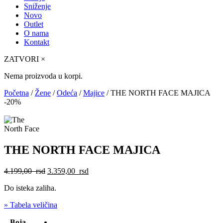
Sniženje
Novo
Outlet
O nama
Kontakt
ZATVORI
×
Nema proizvoda u korpi.
Početna
/
Žene
/
Odeća
/
Majice
/ THE NORTH FACE MAJICA
-20%
THE NORTH FACE MAJICA
Originalna
Trenutna
4.199,00
rsd
3.359,00
rsd
cena
cena
Do isteka zaliha.
je
je:
bila:
3.359,00
» Tabela veličina
4.199,00
rsd.
rsd.
Boja