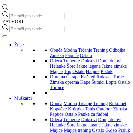
Products
search
ZATVORI
Products
search
Žene
Obuća
Modna
Trčanje
Trening
Odbojka
Zimska
Papuče
Ostalo
Odeća
Trenerke
Duksevi
Donji delovi
Helanke
Šorc
Jakne lagane
Jakne zimske
Majice
Top
Ostalo
Haljine
Prsluk
Oprema
Čarape
Kačketi
Ruksaci
Torbe
Zimska oprema
Kape
Štitnici
Lopte
Ostalo
Torbice
Muškarci
Obuća
Modna
Trčanje
Trening
Rukomet
Kopačke
Košarka
Tenis
Outdoor
Zimska
Papuče
Ostalo
Patike za fudbal
Odeća
Trenerke
Duksevi
Donji delovi
Helanke
Šorc
Jakne lagane
Jakne zimske
Majice
Majice trening
Ostalo
G.deo
Prsluk