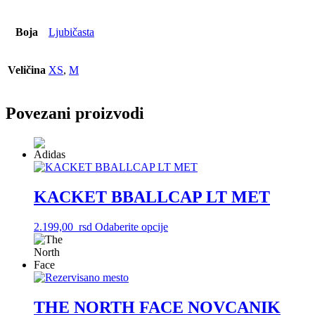
Boja
Ljubičasta
Veličina
XS
,
M
Povezani proizvodi
KACKET BBALLCAP LT MET
Ovaj
2.199,00
rsd
Odaberite opcije
proizvod
ima
više
varijanti.
Opcije
mogu
THE NORTH FACE NOVCANIK
biti