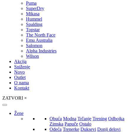
Puma
SuperDry
Mikasa
Hummel
Spalding
Topstar
The North Face
Emu Australia
Salomon
Alpha Industries
Wilson
Akcija
Sniženje
Novo
Outlet
O nama
Kontakt
ZATVORI
×
Žene
Obuća
Modna
Trčanje
Trening
Odbojka
Zimska
Papuče
Ostalo
Odeća
Trenerke
Duksevi
Donji delovi