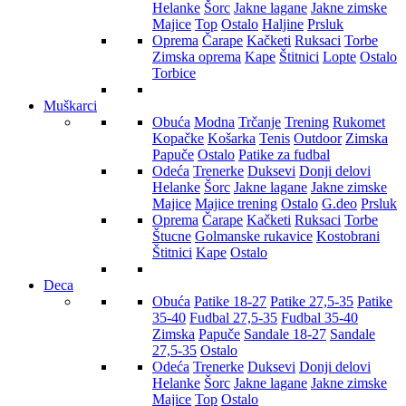
Helanke
Šorc
Jakne lagane
Jakne zimske
Majice
Top
Ostalo
Haljine
Prsluk
Oprema
Čarape
Kačketi
Ruksaci
Torbe
Zimska oprema
Kape
Štitnici
Lopte
Ostalo
Torbice
Muškarci
Obuća
Modna
Trčanje
Trening
Rukomet
Kopačke
Košarka
Tenis
Outdoor
Zimska
Papuče
Ostalo
Patike za fudbal
Odeća
Trenerke
Duksevi
Donji delovi
Helanke
Šorc
Jakne lagane
Jakne zimske
Majice
Majice trening
Ostalo
G.deo
Prsluk
Oprema
Čarape
Kačketi
Ruksaci
Torbe
Štucne
Golmanske rukavice
Kostobrani
Štitnici
Kape
Ostalo
Deca
Obuća
Patike 18-27
Patike 27,5-35
Patike
35-40
Fudbal 27,5-35
Fudbal 35-40
Zimska
Papuče
Sandale 18-27
Sandale
27,5-35
Ostalo
Odeća
Trenerke
Duksevi
Donji delovi
Helanke
Šorc
Jakne lagane
Jakne zimske
Majice
Top
Ostalo