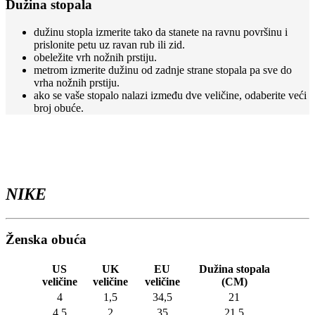
Dužina stopala
biti
izabrane
dužinu stopla izmerite tako da stanete na ravnu površinu i
na
prislonite petu uz ravan rub ili zid.
stranici
obeležite vrh nožnih prstiju.
proizvoda.
metrom izmerite dužinu od zadnje strane stopala pa sve do
vrha nožnih prstiju.
ako se vaše stopalo nalazi između dve veličine, odaberite veći
broj obuće.
NIKE
Ženska obuća
US
UK
EU
Dužina stopala
veličine
veličine
veličine
(CM)
4
1,5
34,5
21
4,5
2
35
21,5