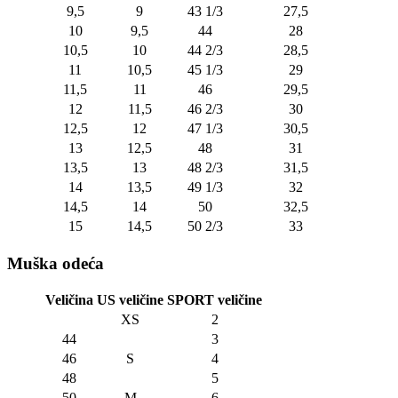
9,5
9
43 1/3
27,5
10
9,5
44
28
10,5
10
44 2/3
28,5
11
10,5
45 1/3
29
11,5
11
46
29,5
12
11,5
46 2/3
30
12,5
12
47 1/3
30,5
13
12,5
48
31
13,5
13
48 2/3
31,5
14
13,5
49 1/3
32
14,5
14
50
32,5
15
14,5
50 2/3
33
Muška odeća
Veličina
US veličine
SPORT veličine
XS
2
44
3
46
S
4
48
5
50
M
6