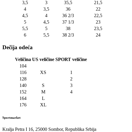
3,5
3
35,5
21,5
4
3,5
36
22
4,5
4
36 2/3
22,5
5
4,5
37 1/3
23
5,5
5
38
23,5
6
5,5
38 2/3
24
Dečija odeća
Veličina
US veličine
SPORT veličine
104
116
XS
1
128
2
140
S
3
152
M
4
164
L
176
XL
Sportmarket
Kralja Petra I 16, 25000 Sombor, Republika Srbija