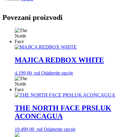
Povezani proizvodi
MAJICA REDBOX WHITE
Ovaj
4.199,00
rsd
Odaberite opcije
proizvod
ima
više
varijanti.
Opcije
mogu
THE NORTH FACE PRSLUK
biti
ACONCAGUA
izabrane
na
stranici
Ovaj
19.499,00
rsd
Odaberite opcije
proizvoda.
proizvod