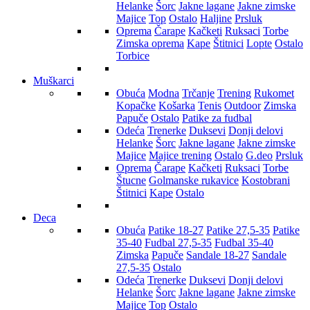
Helanke
Šorc
Jakne lagane
Jakne zimske
Majice
Top
Ostalo
Haljine
Prsluk
Oprema
Čarape
Kačketi
Ruksaci
Torbe
Zimska oprema
Kape
Štitnici
Lopte
Ostalo
Torbice
Muškarci
Obuća
Modna
Trčanje
Trening
Rukomet
Kopačke
Košarka
Tenis
Outdoor
Zimska
Papuče
Ostalo
Patike za fudbal
Odeća
Trenerke
Duksevi
Donji delovi
Helanke
Šorc
Jakne lagane
Jakne zimske
Majice
Majice trening
Ostalo
G.deo
Prsluk
Oprema
Čarape
Kačketi
Ruksaci
Torbe
Štucne
Golmanske rukavice
Kostobrani
Štitnici
Kape
Ostalo
Deca
Obuća
Patike 18-27
Patike 27,5-35
Patike
35-40
Fudbal 27,5-35
Fudbal 35-40
Zimska
Papuče
Sandale 18-27
Sandale
27,5-35
Ostalo
Odeća
Trenerke
Duksevi
Donji delovi
Helanke
Šorc
Jakne lagane
Jakne zimske
Majice
Top
Ostalo