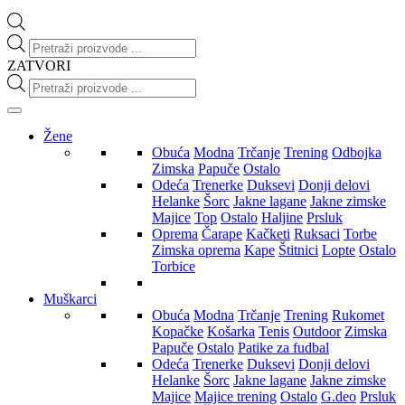
Products
search
ZATVORI
Products
search
Žene
Obuća
Modna
Trčanje
Trening
Odbojka
Zimska
Papuče
Ostalo
Odeća
Trenerke
Duksevi
Donji delovi
Helanke
Šorc
Jakne lagane
Jakne zimske
Majice
Top
Ostalo
Haljine
Prsluk
Oprema
Čarape
Kačketi
Ruksaci
Torbe
Zimska oprema
Kape
Štitnici
Lopte
Ostalo
Torbice
Muškarci
Obuća
Modna
Trčanje
Trening
Rukomet
Kopačke
Košarka
Tenis
Outdoor
Zimska
Papuče
Ostalo
Patike za fudbal
Odeća
Trenerke
Duksevi
Donji delovi
Helanke
Šorc
Jakne lagane
Jakne zimske
Majice
Majice trening
Ostalo
G.deo
Prsluk