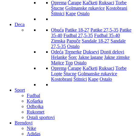
Oprema
Čarape
Kačketi
Ruksaci
Torbe
Štucne
Golmanske rukavice
Kostobrani
Štitnici
Kape
Ostalo
Deca
Obuća
Patike 18-27
Patike 27,5-35
Patike
35-40
Fudbal 27,5-35
Fudbal 35-40
Zimska
Papuče
Sandale 18-27
Sandale
27,5-35
Ostalo
Odeća
Trenerke
Duksevi
Donji delovi
Helanke
Šorc
Jakne lagane
Jakne zimske
Majice
Top
Ostalo
Oprema
Čarape
Kačketi
Ruksaci
Torbe
Lopte
Štucne
Golmanske rukavice
Kostobrani
Štitnici
Kape
Ostalo
Sport
Fudbal
Košarka
Odbojka
Rukomet
Ostali sportovi
Brendovi
Nike
Adidas