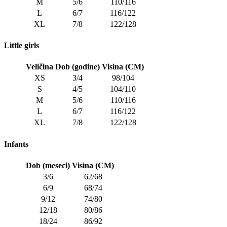
M
5/6
110/116
L
6/7
116/122
XL
7/8
122/128
Little girls
Veličina
Dob (godine)
Visina (CM)
XS
3/4
98/104
S
4/5
104/110
M
5/6
110/116
L
6/7
116/122
XL
7/8
122/128
Infants
Dob (meseci)
Visina (CM)
3/6
62/68
6/9
68/74
9/12
74/80
12/18
80/86
18/24
86/92