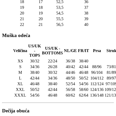
18
17
52,5
36
19
18
53,5
37
20
19
54,5
38
21
20
55,5
39
22
21
56,5
40
Muška odeća
US/UK
US/UK -
Veličina
-
NL/GE
FR/IT
Prsa
Stru
BOTTOMS
TOPS
XS
30/32
22/24
36/38
38/40
S
34/36
26/28
40/42
42/44
88/96
73/81
M
38/40
30/32
44/46
46/48
96/104
81/89
L
42/44
34/36
48/50
50/52
104/112
89/97
XL
46/48
38/40
52/54
54/56
112/124
97/10
XXL
50/52
42/44
56/58
58/60
124/136
109/1
XXXL
54/56
46/48
60/62
62/64
136/148
121/1
Dečija obuća