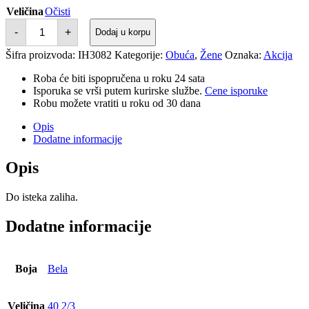
Veličina
Očisti
PATIKE
-
+
Dodaj u korpu
VL
COURT
Šifra proizvoda:
IH3082
Kategorije:
Obuća
,
Žene
Oznaka:
Akcija
BOLD
količina
Roba će biti ispopručena u roku 24 sata
Isporuka se vrši putem kurirske službe.
Cene isporuke
Robu možete vratiti u roku od 30 dana
Opis
Dodatne informacije
Opis
Do isteka zaliha.
Dodatne informacije
Boja
Bela
Veličina
40 2/3