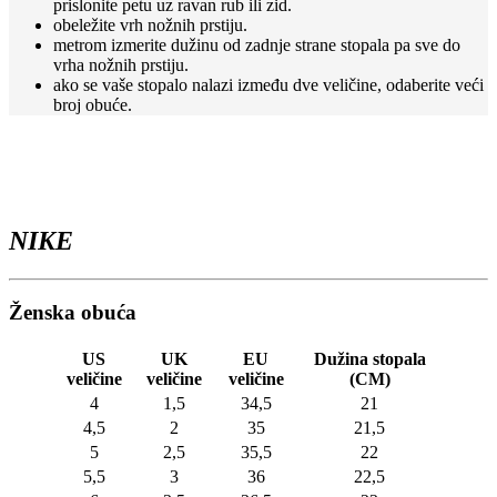
prislonite petu uz ravan rub ili zid.
stranici
obeležite vrh nožnih prstiju.
proizvoda.
metrom izmerite dužinu od zadnje strane stopala pa sve do
vrha nožnih prstiju.
ako se vaše stopalo nalazi između dve veličine, odaberite veći
broj obuće.
NIKE
Ženska obuća
US
UK
EU
Dužina stopala
veličine
veličine
veličine
(CM)
4
1,5
34,5
21
4,5
2
35
21,5
5
2,5
35,5
22
5,5
3
36
22,5