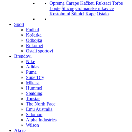
Oprema
Čarape
Kačketi
Ruksaci
Torbe
Lopte
Štucne
Golmanske rukavice
Kostobrani
Štitnici
Kape
Ostalo
Sport
Fudbal
Košarka
Odbojka
Rukomet
Ostali sportovi
Brendovi
Nike
Adidas
Puma
SuperDry
Mikasa
Hummel
Spalding
Topstar
The North Face
Emu Australia
Salomon
Alpha Industries
Wilson
Akcija