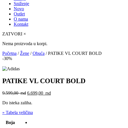
Sniženje
Novo
Outlet
O nama
Kontakt
ZATVORI
×
Nema proizvoda u korpi.
Početna
/
Žene
/
Obuća
/ PATIKE VL COURT BOLD
-30%
PATIKE VL COURT BOLD
Originalna
Trenutna
9.599,00
rsd
6.699,00
rsd
cena
cena
Do isteka zaliha.
je
je:
bila:
6.699,00
» Tabela veličina
9.599,00
rsd.
rsd.
Boja