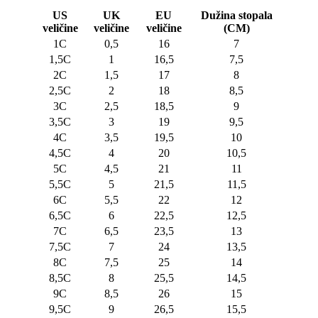
US
UK
EU
Dužina stopala
veličine
veličine
veličine
(CM)
1C
0,5
16
7
1,5C
1
16,5
7,5
2C
1,5
17
8
2,5C
2
18
8,5
3C
2,5
18,5
9
3,5C
3
19
9,5
4C
3,5
19,5
10
4,5C
4
20
10,5
5C
4,5
21
11
5,5C
5
21,5
11,5
6C
5,5
22
12
6,5C
6
22,5
12,5
7C
6,5
23,5
13
7,5C
7
24
13,5
8C
7,5
25
14
8,5C
8
25,5
14,5
9C
8,5
26
15
9,5C
9
26,5
15,5