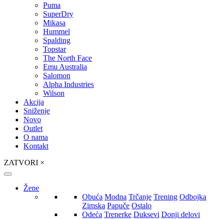
Puma
SuperDry
Mikasa
Hummel
Spalding
Topstar
The North Face
Emu Australia
Salomon
Alpha Industries
Wilson
Akcija
Sniženje
Novo
Outlet
O nama
Kontakt
ZATVORI
×
Žene
Obuća
Modna
Trčanje
Trening
Odbojka
Zimska
Papuče
Ostalo
Odeća
Trenerke
Duksevi
Donji delovi