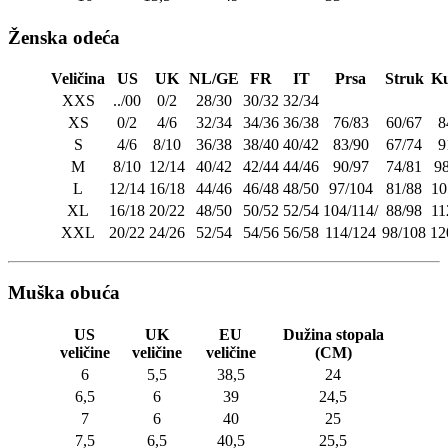
Ženska odeća
Veličina
US
UK
NL/GE
FR
IT
Prsa
Struk
Ku
XXS
../00
0/2
28/30
30/32
32/34
XS
0/2
4/6
32/34
34/36
36/38
76/83
60/67
8
S
4/6
8/10
36/38
38/40
40/42
83/90
67/74
9
M
8/10
12/14
40/42
42/44
44/46
90/97
74/81
9
L
12/14
16/18
44/46
46/48
48/50
97/104
81/88
10
XL
16/18
20/22
48/50
50/52
52/54
104/114/
88/98
11
XXL
20/22
24/26
52/54
54/56
56/58
114/124
98/108
12
Muška obuća
US
UK
EU
Dužina stopala
veličine
veličine
veličine
(CM)
6
5,5
38,5
24
6,5
6
39
24,5
7
6
40
25
7,5
6,5
40,5
25,5