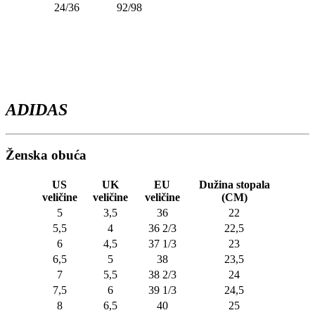
24/36
92/98
ADIDAS
Ženska obuća
US
UK
EU
Dužina stopala
veličine
veličine
veličine
(CM)
5
3,5
36
22
5,5
4
36 2/3
22,5
6
4,5
37 1/3
23
6,5
5
38
23,5
7
5,5
38 2/3
24
7,5
6
39 1/3
24,5
8
6,5
40
25