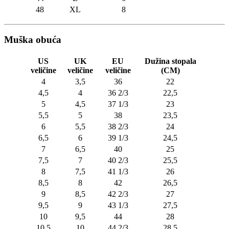
48
XL
8
Muška obuća
US
UK
EU
Dužina stopala
veličine
veličine
veličine
(CM)
4
3,5
36
22
4,5
4
36 2/3
22,5
5
4,5
37 1/3
23
5,5
5
38
23,5
6
5,5
38 2/3
24
6,5
6
39 1/3
24,5
7
6,5
40
25
7,5
7
40 2/3
25,5
8
7,5
41 1/3
26
8,5
8
42
26,5
9
8,5
42 2/3
27
9,5
9
43 1/3
27,5
10
9,5
44
28
10,5
10
44 2/3
28,5