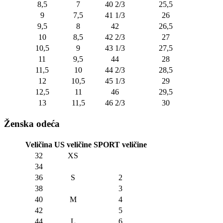
8,5
7
40 2/3
25,5
9
7,5
41 1/3
26
9,5
8
42
26,5
10
8,5
42 2/3
27
10,5
9
43 1/3
27,5
11
9,5
44
28
11,5
10
44 2/3
28,5
12
10,5
45 1/3
29
12,5
11
46
29,5
13
11,5
46 2/3
30
Ženska odeća
Veličina
US veličine
SPORT veličine
32
XS
34
36
S
2
38
3
40
M
4
42
5
44
L
6