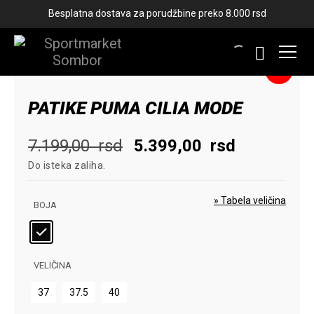
Besplatna dostava za porudžbine preko 8.000 rsd
-25%
PATIKE PUMA CILIA MODE
Originalna
Trenutna
7.199,00
rsd
5.399,00
rsd
Do isteka zaliha.
cena
cena
je
je:
» Tabela veličina
BOJA
bila:
5.399,00
7.199,00
rsd.
VELIČINA
rsd.
37
37.5
40