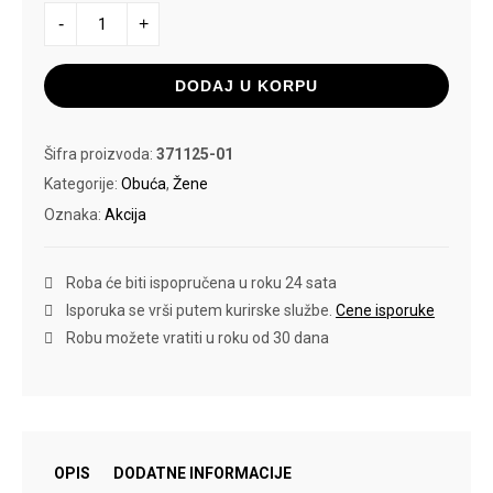
PATIKE
-
+
PUMA
CILIA
MODE
količina
DODAJ U KORPU
Šifra proizvoda:
371125-01
Kategorije:
Obuća
,
Žene
Oznaka:
Akcija
Roba će biti ispopručena u roku 24 sata
Isporuka se vrši putem kurirske službe.
Cene isporuke
Robu možete vratiti u roku od 30 dana
OPIS
DODATNE INFORMACIJE