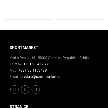
više
varijanti.
rsd.
varijanti.
Opcije
Opcije
mogu
mogu
biti
biti
izabrane
izabrane
na
na
stranici
SPORTMARKET
stranici
proizvoda.
proizvoda.
Kralja Petra I 16, 25000 Sombor, Republika Srbija
Tel/fax:
+381 25 432 770
Mob:
+381 63 1173488
Email:
prodaja@sportmarket.rs
facebook
instagram
youtube
STRANICE