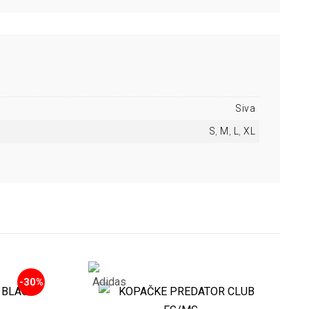
Siva
S
,
M
,
L
,
XL
-30%