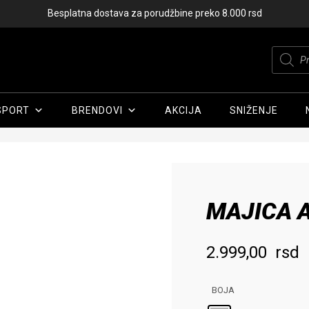
Besplatna dostava za porudžbine preko 8.000 rsd
Produc
search
SPORT
BRENDOVI
AKCIJA
SNIŽENJE
Početna
/
Muškarci
/
Odeća
/
Majice
/ MAJICA ADIDAS M CAMO
MAJICA 
2.999,00
rsd
BOJA