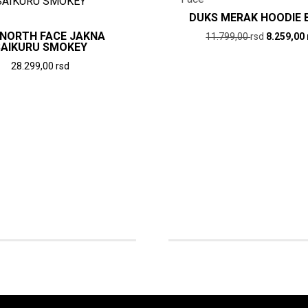
DUKS MERAK HOODIE 
 NORTH FACE JAKNA
Originaln
11.799,00
rsd
8.259,00
SAIKURU SMOKEY
cena
Ovaj
28.299,00
rsd
je
proizvod
Ovaj
bila:
ima
11.799,0
proizvod
više
rsd.
ima
varijanti.
više
Opcije
varijanti.
mogu
Opcije
biti
mogu
izabrane
biti
na
izabrane
stranici
na
proizvod
stranici
proizvoda.