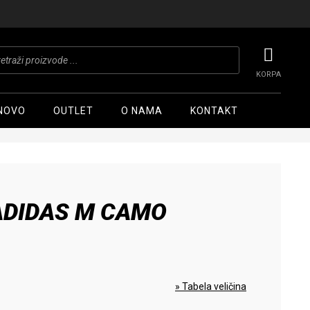
ts
NOVO
OUTLET
O NAMA
KONTAKT
ADIDAS M CAMO
» Tabela veličina