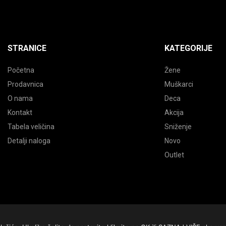
STRANICE
KATEGORIJE
Početna
Žene
Prodavnica
Muškarci
O nama
Deca
Kontakt
Akcija
Tabela veličina
Sniženje
Detalji naloga
Novo
Outlet