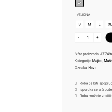
VELIČINA
S
M
L
X
MAJICA
-
+
ADIDAS
M
CAMO
količina
Šifra proizvoda:
JZ749
Kategorije:
Majice
,
Mušk
Oznaka:
Novo
Roba će biti ispopru
Isporuka se vrši put
Robu možete vratiti