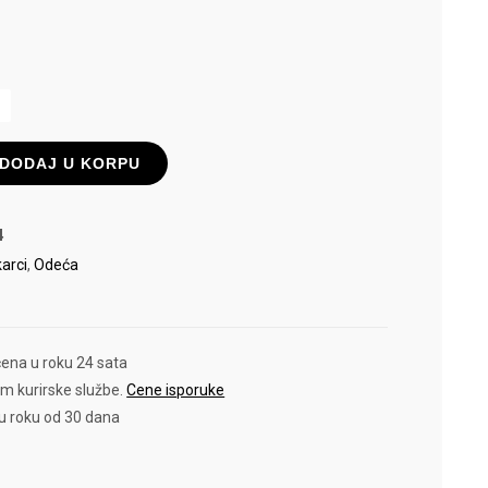
L
DODAJ U KORPU
4
arci
,
Odeća
čena u roku 24 sata
em kurirske službe.
Cene isporuke
 u roku od 30 dana