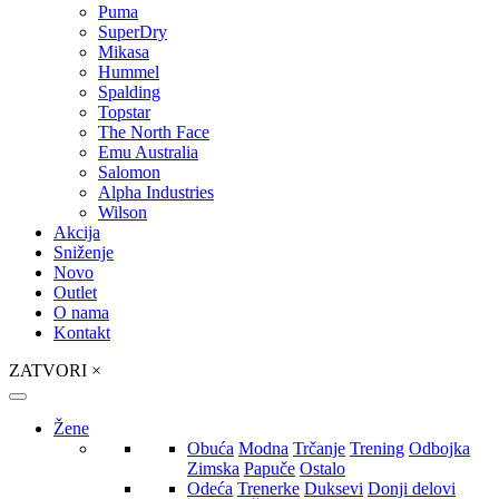
Puma
SuperDry
Mikasa
Hummel
Spalding
Topstar
The North Face
Emu Australia
Salomon
Alpha Industries
Wilson
Akcija
Sniženje
Novo
Outlet
O nama
Kontakt
ZATVORI
×
Žene
Obuća
Modna
Trčanje
Trening
Odbojka
Zimska
Papuče
Ostalo
Odeća
Trenerke
Duksevi
Donji delovi