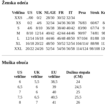
Ženska odeća
Veličina
US
UK
NL/GE
FR
IT
Prsa
Struk
Ku
XXS
../00
0/2
28/30
30/32
32/34
XS
0/2
4/6
32/34
34/36
36/38
76/83
60/67
8
S
4/6
8/10
36/38
38/40
40/42
83/90
67/74
9
M
8/10
12/14
40/42
42/44
44/46
90/97
74/81
9
L
12/14
16/18
44/46
46/48
48/50
97/104
81/88
10
XL
16/18
20/22
48/50
50/52
52/54
104/114/
88/98
11
XXL
20/22
24/26
52/54
54/56
56/58
114/124
98/108
12
Muška obuća
US
UK
EU
Dužina stopala
veličine
veličine
veličine
(CM)
6
5,5
38,5
24
6,5
6
39
24,5
7
6
40
25
7,5
6,5
40,5
25,5
8
7
41
26