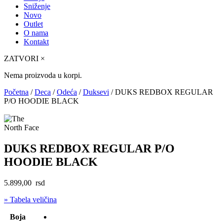
Sniženje
Novo
Outlet
O nama
Kontakt
ZATVORI
×
Nema proizvoda u korpi.
Početna
/
Deca
/
Odeća
/
Duksevi
/ DUKS REDBOX REGULAR
P/O HOODIE BLACK
DUKS REDBOX REGULAR P/O
HOODIE BLACK
5.899,00
rsd
» Tabela veličina
Boja