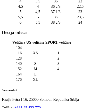
4
3,5
36
22
4,5
4
36 2/3
22,5
5
4,5
37 1/3
23
5,5
5
38
23,5
6
5,5
38 2/3
24
Dečija odeća
Veličina
US veličine
SPORT veličine
104
116
XS
1
128
2
140
S
3
152
M
4
164
L
176
XL
Sportmarket
Kralja Petra I 16, 25000 Sombor, Republika Srbija
Tel/fax:
+381 25 432 770