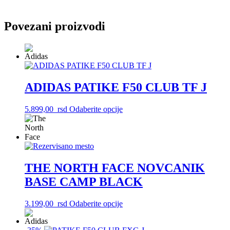
Povezani proizvodi
ADIDAS PATIKE F50 CLUB TF J
Ovaj
5.899,00
rsd
Odaberite opcije
proizvod
ima
više
varijanti.
Opcije
mogu
THE NORTH FACE NOVCANIK
biti
BASE CAMP BLACK
izabrane
na
stranici
Ovaj
3.199,00
rsd
Odaberite opcije
proizvoda.
proizvod
ima