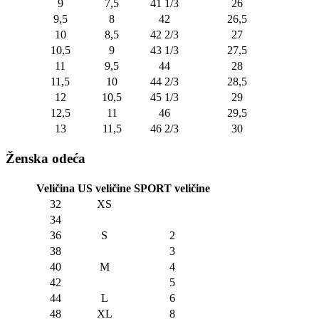
9
7,5
41 1/3
26
9,5
8
42
26,5
10
8,5
42 2/3
27
10,5
9
43 1/3
27,5
11
9,5
44
28
11,5
10
44 2/3
28,5
12
10,5
45 1/3
29
12,5
11
46
29,5
13
11,5
46 2/3
30
Ženska odeća
Veličina
US veličine
SPORT veličine
32
XS
34
36
S
2
38
3
40
M
4
42
5
44
L
6
48
XL
8