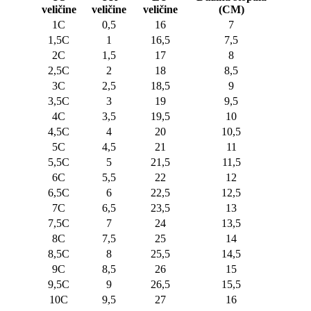
veličine
veličine
veličine
(CM)
1C
0,5
16
7
1,5C
1
16,5
7,5
2C
1,5
17
8
2,5C
2
18
8,5
3C
2,5
18,5
9
3,5C
3
19
9,5
4C
3,5
19,5
10
4,5C
4
20
10,5
5C
4,5
21
11
5,5C
5
21,5
11,5
6C
5,5
22
12
6,5C
6
22,5
12,5
7C
6,5
23,5
13
7,5C
7
24
13,5
8C
7,5
25
14
8,5C
8
25,5
14,5
9C
8,5
26
15
9,5C
9
26,5
15,5
10C
9,5
27
16