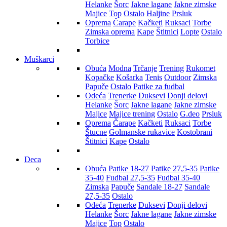
Helanke
Šorc
Jakne lagane
Jakne zimske
Majice
Top
Ostalo
Haljine
Prsluk
Oprema
Čarape
Kačketi
Ruksaci
Torbe
Zimska oprema
Kape
Štitnici
Lopte
Ostalo
Torbice
Muškarci
Obuća
Modna
Trčanje
Trening
Rukomet
Kopačke
Košarka
Tenis
Outdoor
Zimska
Papuče
Ostalo
Patike za fudbal
Odeća
Trenerke
Duksevi
Donji delovi
Helanke
Šorc
Jakne lagane
Jakne zimske
Majice
Majice trening
Ostalo
G.deo
Prsluk
Oprema
Čarape
Kačketi
Ruksaci
Torbe
Štucne
Golmanske rukavice
Kostobrani
Štitnici
Kape
Ostalo
Deca
Obuća
Patike 18-27
Patike 27,5-35
Patike
35-40
Fudbal 27,5-35
Fudbal 35-40
Zimska
Papuče
Sandale 18-27
Sandale
27,5-35
Ostalo
Odeća
Trenerke
Duksevi
Donji delovi
Helanke
Šorc
Jakne lagane
Jakne zimske
Majice
Top
Ostalo