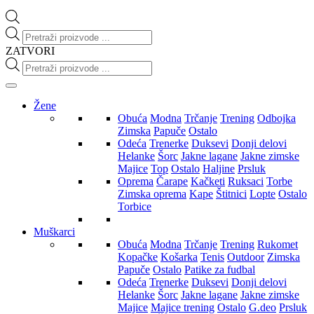
Products
search
ZATVORI
Products
search
Žene
Obuća
Modna
Trčanje
Trening
Odbojka
Zimska
Papuče
Ostalo
Odeća
Trenerke
Duksevi
Donji delovi
Helanke
Šorc
Jakne lagane
Jakne zimske
Majice
Top
Ostalo
Haljine
Prsluk
Oprema
Čarape
Kačketi
Ruksaci
Torbe
Zimska oprema
Kape
Štitnici
Lopte
Ostalo
Torbice
Muškarci
Obuća
Modna
Trčanje
Trening
Rukomet
Kopačke
Košarka
Tenis
Outdoor
Zimska
Papuče
Ostalo
Patike za fudbal
Odeća
Trenerke
Duksevi
Donji delovi
Helanke
Šorc
Jakne lagane
Jakne zimske
Majice
Majice trening
Ostalo
G.deo
Prsluk