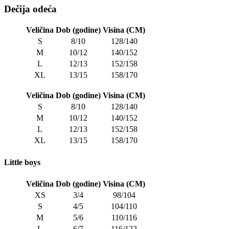
Dečija odeća
Veličina
Dob (godine)
Visina (CM)
S
8/10
128/140
M
10/12
140/152
L
12/13
152/158
XL
13/15
158/170
Veličina
Dob (godine)
Visina (CM)
S
8/10
128/140
M
10/12
140/152
L
12/13
152/158
XL
13/15
158/170
Little boys
Veličina
Dob (godine)
Visina (CM)
XS
3/4
98/104
S
4/5
104/110
M
5/6
110/116
L
6/7
116/122