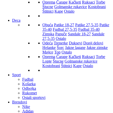
Oprema
Čarape
Kačketi
Ruksaci
Torbe
Štucne
Golmanske rukavice
Kostobrani
Štitnici
Kape
Ostalo
Deca
Obuća
Patike 18-27
Patike 27,5-35
Patike
35-40
Fudbal 27,5-35
Fudbal 35-40
Zimska
Papuče
Sandale 18-27
Sandale
27,5-35
Ostalo
Odeća
Trenerke
Duksevi
Donji delovi
Helanke
Šorc
Jakne lagane
Jakne zimske
Majice
Top
Ostalo
Oprema
Čarape
Kačketi
Ruksaci
Torbe
Lopte
Štucne
Golmanske rukavice
Kostobrani
Štitnici
Kape
Ostalo
Sport
Fudbal
Košarka
Odbojka
Rukomet
Ostali sportovi
Brendovi
Nike
Adidas