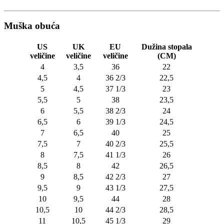
Muška obuća
US
UK
EU
Dužina stopala
veličine
veličine
veličine
(CM)
4
3,5
36
22
4,5
4
36 2/3
22,5
5
4,5
37 1/3
23
5,5
5
38
23,5
6
5,5
38 2/3
24
6,5
6
39 1/3
24,5
7
6,5
40
25
7,5
7
40 2/3
25,5
8
7,5
41 1/3
26
8,5
8
42
26,5
9
8,5
42 2/3
27
9,5
9
43 1/3
27,5
10
9,5
44
28
10,5
10
44 2/3
28,5
11
10,5
45 1/3
29