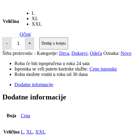
L
XL
Veličina
XXL
Očisti
DUKS
-
+
Dodaj u korpu
REDBOX
REGULAR
Šifra proizvoda:
-
Kategorije:
Deca
,
Duksevi
,
Odeća
Oznaka:
Novo
P/O
HOODIE
BLACK
Roba će biti ispopručena u roku 24 sata
količina
Isporuka se vrši putem kurirske službe.
Cene isporuke
Robu možete vratiti u roku od 30 dana
Dodatne informacije
Dodatne informacije
Boja
Crna
Veličina
L
,
XL
,
XXL