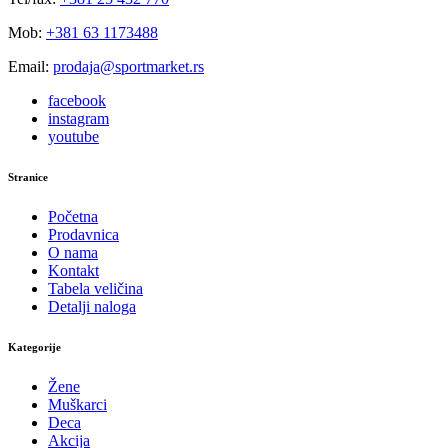
Mob:
+381 63 1173488
Email:
prodaja@sportmarket.rs
facebook
instagram
youtube
Stranice
Početna
Prodavnica
O nama
Kontakt
Tabela veličina
Detalji naloga
Kategorije
Žene
Muškarci
Deca
Akcija