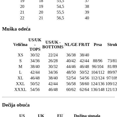
19
18
53,5
37
20
19
54,5
38
21
20
55,5
39
22
21
56,5
40
Muška odeća
US/UK
US/UK -
Veličina
-
NL/GE
FR/IT
Prsa
Stru
BOTTOMS
TOPS
XS
30/32
22/24
36/38
38/40
S
34/36
26/28
40/42
42/44
88/96
73/81
M
38/40
30/32
44/46
46/48
96/104
81/89
L
42/44
34/36
48/50
50/52
104/112
89/97
XL
46/48
38/40
52/54
54/56
112/124
97/10
XXL
50/52
42/44
56/58
58/60
124/136
109/1
XXXL
54/56
46/48
60/62
62/64
136/148
121/1
Dečija obuća
US
UK
EU
Dužina stopala