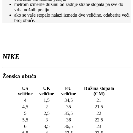
metrom izmerite dužinu od zadnje strane stopala pa sve do
vrha nožnih prstiju.
ako se vaše stopalo nalazi između dve veličine, odaberite veći
broj obuće.
NIKE
Ženska obuća
US
UK
EU
Dužina stopala
veličine
veličine
veličine
(CM)
4
1,5
34,5
21
4,5
2
35
21,5
5
2,5
35,5
22
5,5
3
36
22,5
6
3,5
36,5
23
6,5
4
37,5
23,5