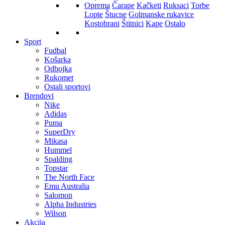
Oprema
Čarape
Kačketi
Ruksaci
Torbe
Lopte
Štucne
Golmanske rukavice
Kostobrani
Štitnici
Kape
Ostalo
Sport
Fudbal
Košarka
Odbojka
Rukomet
Ostali sportovi
Brendovi
Nike
Adidas
Puma
SuperDry
Mikasa
Hummel
Spalding
Topstar
The North Face
Emu Australia
Salomon
Alpha Industries
Wilson
Akcija