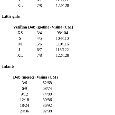
XL
7/8
122/128
Little girls
Veličina
Dob (godine)
Visina (CM)
XS
3/4
98/104
S
4/5
104/110
M
5/6
110/116
L
6/7
116/122
XL
7/8
122/128
Infants
Dob (meseci)
Visina (CM)
3/6
62/68
6/9
68/74
9/12
74/80
12/18
80/86
18/24
86/92
24/36
92/98