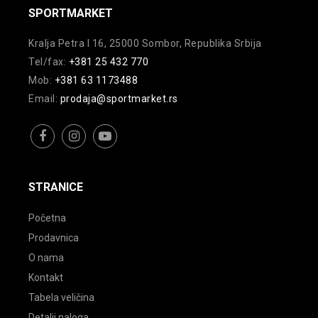
varijanti.
Opcije
SPORTMARKET
Opcije
mogu
mogu
Kralja Petra I 16, 25000 Sombor, Republika Srbija
biti
biti
Tel/fax:
+381 25 432 770
izabrane
izabrane
Mob:
+381 63 1173488
na
na
Email:
prodaja@sportmarket.rs
stranici
stranici
proizvoda.
proizvoda.
facebook
instagram
youtube
STRANICE
Početna
Prodavnica
O nama
Kontakt
Tabela veličina
Detalji naloga