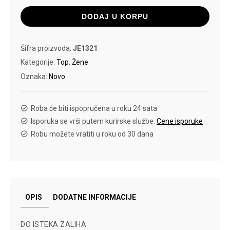
količina
DODAJ U KORPU
Šifra proizvoda:
JE1321
Kategorije:
Top
,
Žene
Oznaka:
Novo
Roba će biti ispopručena u roku 24 sata
Isporuka se vrši putem kurirske službe.
Cene isporuke
Robu možete vratiti u roku od 30 dana
OPIS
DODATNE INFORMACIJE
DO ISTEKA ZALIHA