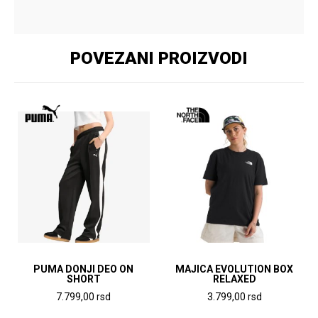
POVEZANI PROIZVODI
PUMA DONJI DEO ON
MAJICA EVOLUTION BOX
SHORT
RELAXED
7.799,00
rsd
3.799,00
rsd
Ovaj
Ovaj