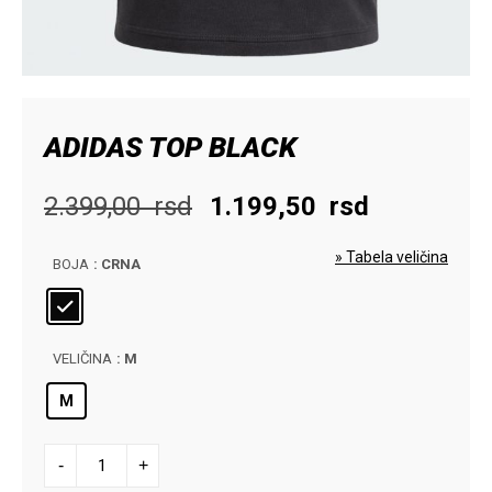
ADIDAS TOP BLACK
Originalna
Trenutna
2.399,00
rsd
1.199,50
rsd
cena
cena
» Tabela veličina
BOJA
: CRNA
je
je:
bila:
1.199,50
2.399,00
rsd.
VELIČINA
: M
rsd.
M
ADIDAS
-
+
TOP
BLACK