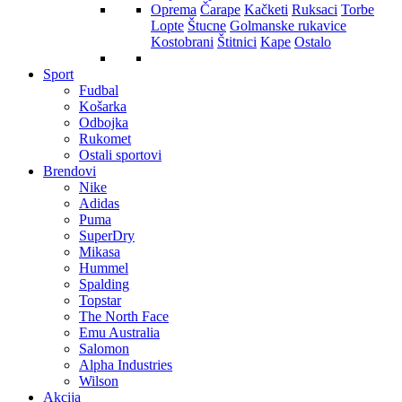
Oprema
Čarape
Kačketi
Ruksaci
Torbe
Lopte
Štucne
Golmanske rukavice
Kostobrani
Štitnici
Kape
Ostalo
Sport
Fudbal
Košarka
Odbojka
Rukomet
Ostali sportovi
Brendovi
Nike
Adidas
Puma
SuperDry
Mikasa
Hummel
Spalding
Topstar
The North Face
Emu Australia
Salomon
Alpha Industries
Wilson
Akcija