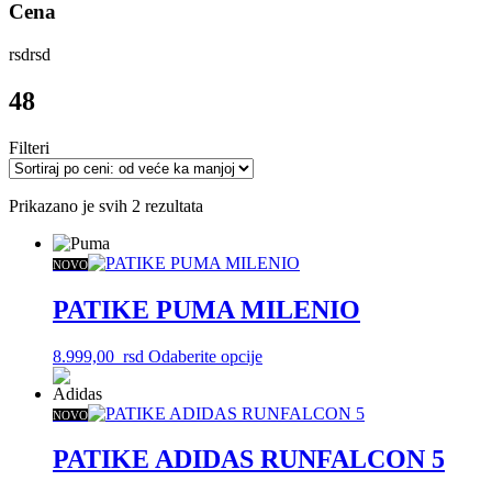
Cena
rsd
rsd
48
Filteri
Sortirano
Prikazano je svih 2 rezultata
po
ceni:
od
NOVO
više
ka
PATIKE PUMA MILENIO
nižoj
Ovaj
8.999,00
rsd
Odaberite opcije
proizvod
ima
više
NOVO
varijanti.
Opcije
PATIKE ADIDAS RUNFALCON 5
mogu