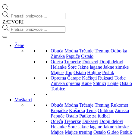
Products
search
ZATVORI
Products
search
Žene
Obuća
Modna
Trčanje
Trening
Odbojka
Zimska
Papuče
Ostalo
Odeća
Trenerke
Duksevi
Donji delovi
Helanke
Šorc
Jakne lagane
Jakne zimske
Majice
Top
Ostalo
Haljine
Prsluk
Oprema
Čarape
Kačketi
Ruksaci
Torbe
Zimska oprema
Kape
Štitnici
Lopte
Ostalo
Torbice
Muškarci
Obuća
Modna
Trčanje
Trening
Rukomet
Kopačke
Košarka
Tenis
Outdoor
Zimska
Papuče
Ostalo
Patike za fudbal
Odeća
Trenerke
Duksevi
Donji delovi
Helanke
Šorc
Jakne lagane
Jakne zimske
Majice
Majice trening
Ostalo
G.deo
Prsluk