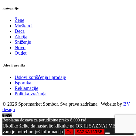
Kategorije
Žene
Muškarci
Deca
Akcija
Sniženje
Novo
Outlet
Uslovi i pravila
Uslovi korišćenja i prodaje
Isporuka
Reklamacije
Politika vraćanja
© 2026 Sportmarket Sombor. Sva prava zadržana |
Website by
BV
design
NOVO
Besplatna dostava za porudžbine preko 8.000 rsd
Kako bismo poboljšali funkcionalnost sajta koristimo kolačiće.
Ukoliko želite da nastavite kliknite na OK ili SAZNAJ VIŠE ako
vam je potrebno još informacija.
Ok
SAZNAJ VIŠE