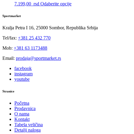
biti
Ovaj
7.199,00
rsd
Odaberite opcije
izabrane
proizvod
na
ima
stranici
Sportmarket
više
proizvoda.
varijanti.
Kralja Petra I 16, 25000 Sombor, Republika Srbija
Opcije
mogu
Tel/fax:
+381 25 432 770
biti
izabrane
Mob:
+381 63 1173488
na
stranici
Email:
prodaja@sportmarket.rs
proizvoda.
facebook
instagram
youtube
Stranice
Početna
Prodavnica
O nama
Kontakt
Tabela veličina
Detalji naloga