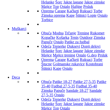
Helanke
Šorc
Jakne lagane
Jakne zimske
Majice
Top
Ostalo
Haljine
Prsluk
Oprema
Čarape
Kačketi
Ruksaci
Torbe
Zimska oprema
Kape
Štitnici
Lopte
Ostalo
Torbice
Muškarci
Obuća
Modna
Trčanje
Trening
Rukomet
Kopačke
Košarka
Tenis
Outdoor
Zimska
Papuče
Ostalo
Patike za fudbal
Odeća
Trenerke
Duksevi
Donji delovi
Helanke
Šorc
Jakne lagane
Jakne zimske
Majice
Majice trening
Ostalo
G.deo
Prsluk
Oprema
Čarape
Kačketi
Ruksaci
Torbe
Štucne
Golmanske rukavice
Kostobrani
Štitnici
Kape
Ostalo
Deca
Obuća
Patike 18-27
Patike 27,5-35
Patike
35-40
Fudbal 27,5-35
Fudbal 35-40
Zimska
Papuče
Sandale 18-27
Sandale
27,5-35
Ostalo
Odeća
Trenerke
Duksevi
Donji delovi
Helanke
Šorc
Jakne lagane
Jakne zimske
Majice
Top
Ostalo