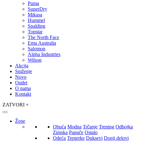
Puma
SuperDry
Mikasa
Hummel
Spalding
Topstar
The North Face
Emu Australia
Salomon
Alpha Industries
Wilson
Akcija
Sniženje
Novo
Outlet
O nama
Kontakt
ZATVORI
×
Žene
Obuća
Modna
Trčanje
Trening
Odbojka
Zimska
Papuče
Ostalo
Odeća
Trenerke
Duksevi
Donji delovi