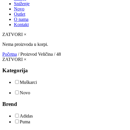
Sniženje
Novo
Outlet
O nama
Kontakt
ZATVORI
×
Nema proizvoda u korpi.
Početna
/ Proizvod Veličina / 48
ZATVORI
×
Kategorija
Muškarci
Novo
Brend
Adidas
Puma