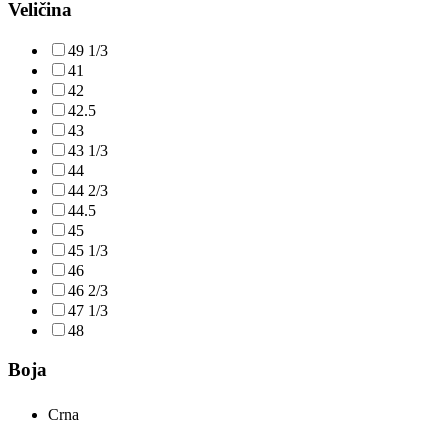
Veličina
49 1/3
41
42
42.5
43
43 1/3
44
44 2/3
44.5
45
45 1/3
46
46 2/3
47 1/3
48
Boja
Crna