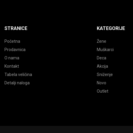
STRANICE
KATEGORIJE
Početna
Žene
Prodavnica
Muškarci
O nama
Deca
Kontakt
Akcija
Tabela veličina
Sniženje
Detalji naloga
Novo
Outlet