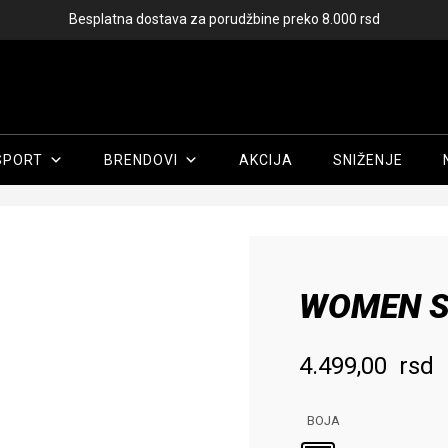
Besplatna dostava za porudžbine preko 8.000 rsd
SPORT
BRENDOVI
AKCIJA
SNIŽENJE
Početna
/
Žene
/
Odeća
/
Majice
/ WOMEN SWIMSUIT ADIDAS
WOMEN S
4.499,00
rsd
BOJA