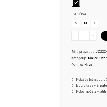
VELIČINA
S
M
L
WOMEN
-
+
SWIMSUIT
ADIDAS
količina
Šifra proizvoda:
JZ222
Kategorije:
Majice
,
Ode
Oznaka:
Novo
Roba će biti ispopru
Isporuka se vrši put
Robu možete vratiti