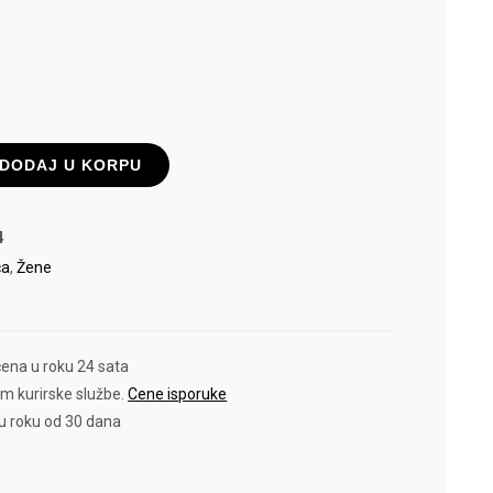
DODAJ U KORPU
4
ća
,
Žene
čena u roku 24 sata
em kurirske službe.
Cene isporuke
 u roku od 30 dana