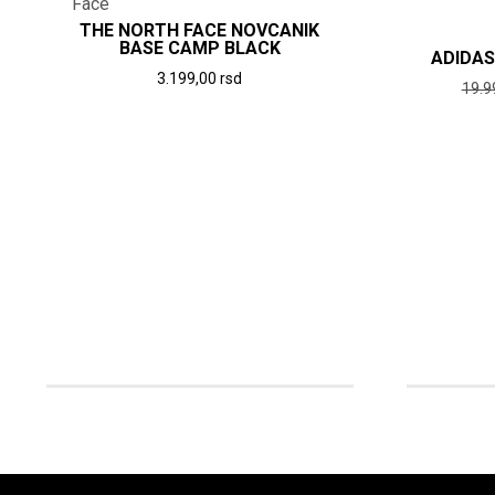
THE NORTH FACE NOVCANIK
BASE CAMP BLACK
ADIDAS
3.199,00
rsd
19.9
Ovaj
proizvod
ima
više
varijanti.
Opcije
mogu
biti
izabrane
na
stranici
proizvoda.