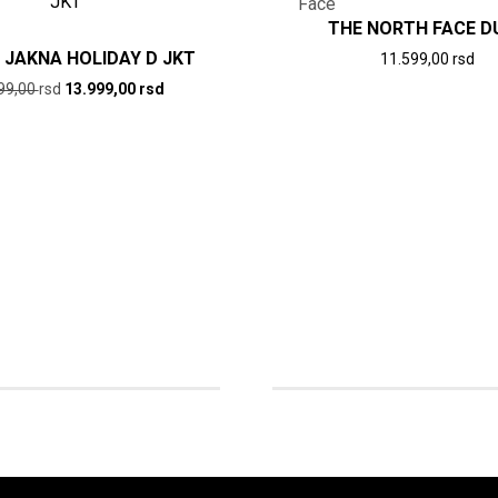
THE NORTH FACE D
 JAKNA HOLIDAY D JKT
11.599,00
rsd
Ovaj
Originalna
Trenutna
99,00
rsd
13.999,00
rsd
cena
cena
Ovaj
proizvod
je
je:
proizvod
ima
bila:
13.999,00
ima
više
19.999,00
rsd.
više
varijanti.
rsd.
varijanti.
Opcije
Opcije
mogu
mogu
biti
biti
izabrane
izabrane
na
na
stranici
stranici
proizvod
proizvoda.