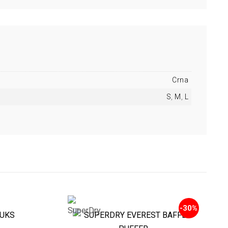
Crna
S
,
M
,
L
-30%