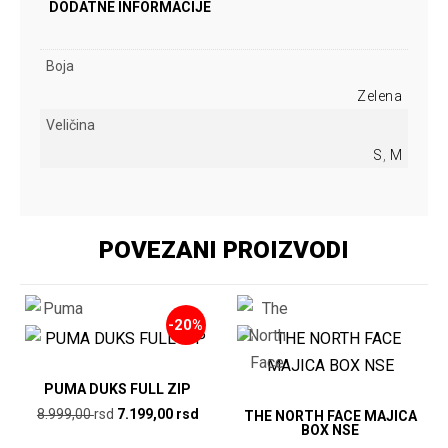
DODATNE INFORMACIJE
Boja
Zelena
Veličina
S
,
M
POVEZANI PROIZVODI
-20%
PUMA DUKS FULL ZIP
Originalna
Trenutna
8.999,00
rsd
7.199,00
rsd
THE NORTH FACE MAJICA
BOX NSE
cena
cena
Ovaj