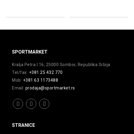
više
varijanti.
varijanti.
Opcije
Opcije
mogu
mogu
biti
biti
izabrane
izabrane
na
na
SPORTMARKET
stranici
stranici
proizvoda.
Kralja Petra I 16, 25000 Sombor, Republika Srbija
proizvoda.
Tel/fax:
+381 25 432 770
Mob:
+381 63 1173488
Email:
prodaja@sportmarket.rs
facebook
instagram
youtube
STRANICE