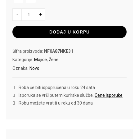
THE
-
+
NORTH
FACE
MAJICA
količina
DODAJ U KORPU
Šifra proizvoda:
NF0A87NKE31
Kategorije:
Majice
,
Žene
Oznaka:
Novo
Roba će biti ispopručena u roku 24 sata
Isporuka se vrši putem kurirske službe.
Cene isporuke
Robu možete vratiti u roku od 30 dana