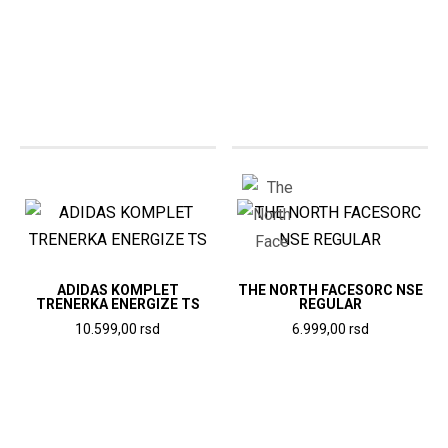
Ovaj
Ovaj
proizvod
proizvod
ima
ima
više
više
varijanti.
varijanti.
Opcije
Opcije
mogu
mogu
biti
biti
izabrane
izabrane
na
na
stranici
stranici
ADIDAS KOMPLET
THE NORTH FACESORC NSE
TRENERKA ENERGIZE TS
REGULAR
proizvoda.
proizvoda.
10.599,00
rsd
6.999,00
rsd
Ovaj
Ovaj
proizvod
proizvod
ima
ima
više
više