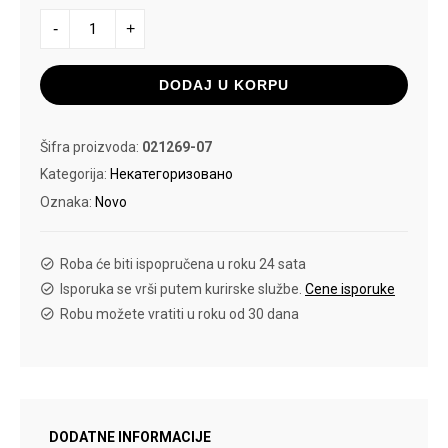
PUMA
-
+
LFS
KACKET
CAT
CAP
DODAJ U KORPU
količina
Šifra proizvoda:
021269-07
Kategorija:
Некатегоризовано
Oznaka:
Novo
Roba će biti ispopručena u roku 24 sata
Isporuka se vrši putem kurirske službe.
Cene isporuke
Robu možete vratiti u roku od 30 dana
DODATNE INFORMACIJE