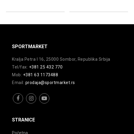
varijanti.
varijanti.
Opcije
Opcije
mogu
mogu
biti
biti
izabrane
izabrane
na
na
SPORTMARKET
stranici
stranici
Kralja Petra I 16, 25000 Sombor, Republika Srbija
proizvoda.
proizvoda.
Tel/fax:
+381 25 432 770
Mob:
+381 63 1173488
Email:
prodaja@sportmarket.rs
facebook
instagram
youtube
STRANICE
Početna