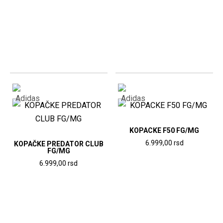
Ovaj
ima
proizvod
više
ima
varijanti.
više
Opcije
varijanti.
mogu
Opcije
biti
mogu
izabrane
biti
na
izabrane
stranici
na
KOPACKE F50 FG/MG
proizvoda.
stranici
6.999,00
rsd
KOPAČKE PREDATOR CLUB
FG/MG
proizvoda.
Ovaj
6.999,00
rsd
proizvod
Ovaj
ima
proizvod
više
ima
varijanti.
više
Opcije