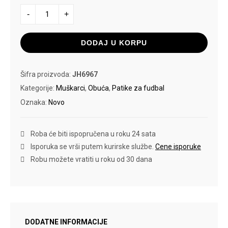
PATIKE
-
+
TOP
SALA
COMPETITIO
količina
DODAJ U KORPU
Šifra proizvoda:
JH6967
Kategorije:
Muškarci
,
Obuća
,
Patike za fudbal
Oznaka:
Novo
Roba će biti ispopručena u roku 24 sata
Isporuka se vrši putem kurirske službe.
Cene isporuke
Robu možete vratiti u roku od 30 dana
DODATNE INFORMACIJE