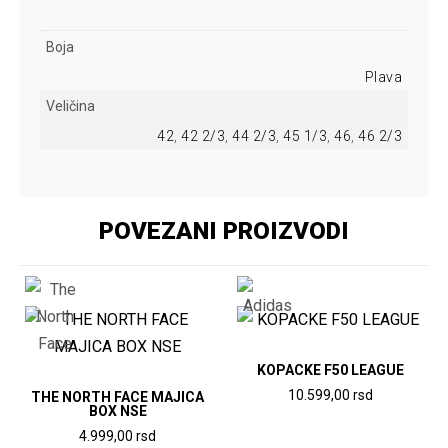
Boja
Plava
Veličina
42
,
42 2/3
,
44 2/3
,
45 1/3
,
46
,
46 2/3
POVEZANI PROIZVODI
KOPACKE F50 LEAGUE
10.599,00
rsd
THE NORTH FACE MAJICA
BOX NSE
Ovaj
4.999,00
rsd
proizvod