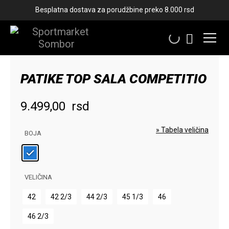
Besplatna dostava za porudžbine preko 8.000 rsd
PATIKE TOP SALA COMPETITIO
9.499,00
rsd
» Tabela veličina
BOJA
VELIČINA
42
42 2/3
44 2/3
45 1/3
46
46 2/3