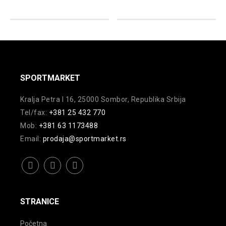
varijanti.
mogu
Opcije
biti
mogu
izabrane
biti
na
izabrane
stranici
na
SPORTMARKET
proizvoda.
stranici
Kralja Petra I 16, 25000 Sombor, Republika Srbija
proizvoda.
Tel/fax:
+381 25 432 770
Mob:
+381 63 1173488
Email:
prodaja@sportmarket.rs
facebook
instagram
youtube
STRANICE
Početna