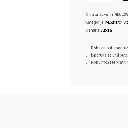
X-
RAY
LT
količina
Šifra proizvoda:
400229
Kategorije:
Muškarci
,
O
Oznaka:
Akcija
Roba će biti ispopru
Isporuka se vrši put
Robu možete vratiti