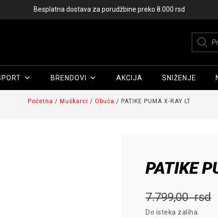
Besplatna dostava za porudžbine preko 8.000 rsd
Produc
search
SPORT
BRENDOVI
AKCIJA
SNIŽENJE
Početna
/
Muškarci
/
Obuća
/ PATIKE PUMA X-RAY LT
PATIKE P
7.799,00
rsd
Do isteka zaliha.