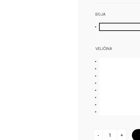
BOJA
VELIČINA
PATIKE
-
+
PUMA