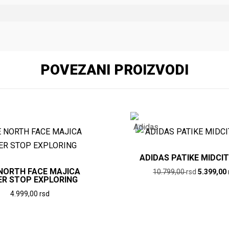
POVEZANI PROIZVODI
ADIDAS PATIKE MIDCI
NORTH FACE MAJICA
Originaln
10.799,00
rsd
5.399,00
ER STOP EXPLORING
cena
Ovaj
4.999,00
rsd
je
proizvod
Ovaj
bila:
ima
10.799,0
proizvod
više