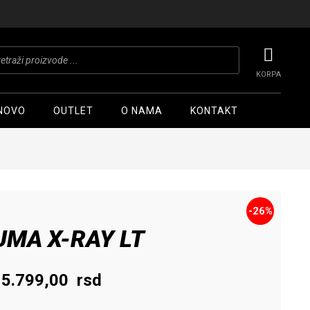
ts
NOVO
OUTLET
O NAMA
KONTAKT
-26%
UMA X-RAY LT
Originalna
Trenutna
5.799,00
rsd
cena
cena