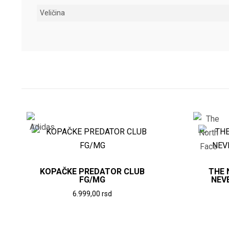
Veličina
KOPAČKE PREDATOR CLUB
THE 
FG/MG
NEV
6.999,00
rsd
Ovaj
proizvod