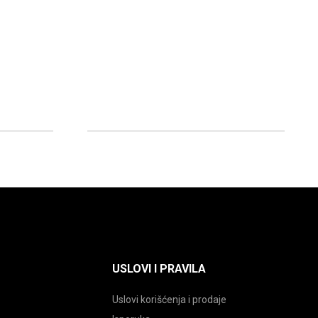
ima
više
varijanti.
Opcije
mogu
biti
izabrane
na
a.
stranici
proizvoda.
USLOVI I PRAVILA
Uslovi korišćenja i prodaje