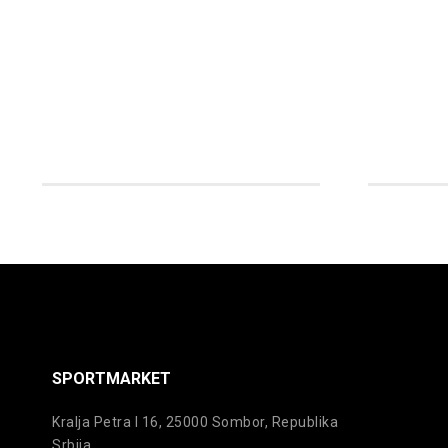
ima
više
varijanti.
Opcije
mogu
biti
izabrane
na
stranici
proizvoda.
SPORTMARKET
Kralja Petra I 16, 25000 Sombor, Republika
Srbija