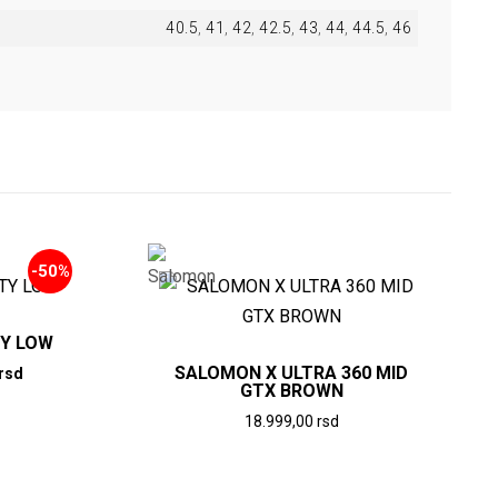
40.5
,
41
,
42
,
42.5
,
43
,
44
,
44.5
,
46
-50%
TY LOW
SALOMON X ULTRA 360 MID
a
Trenutna
rsd
GTX BROWN
cena
18.999,00
rsd
je:
Ovaj
5.399,00
0
rsd.
proizvod