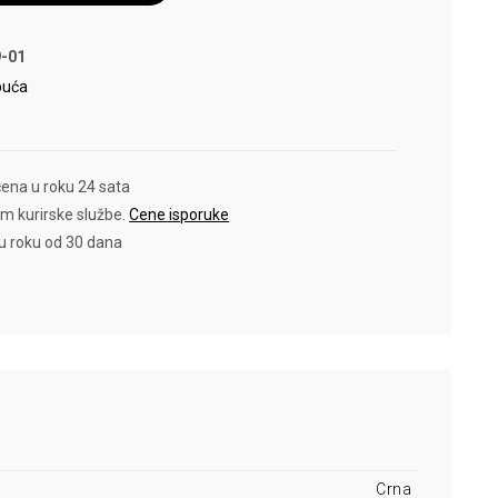
-01
buća
čena u roku 24 sata
em kurirske službe.
Cene isporuke
 u roku od 30 dana
Crna