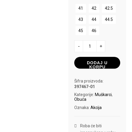
41
42
42.5
43
44
44.5
45
46
PATIKE
-
+
PUMA
CAVEN
količina
DODAJ U
KORPU
Šifra proizvoda:
397467-01
Kategorije:
Muškarci
,
Obuća
Oznaka:
Akcija
Roba će biti