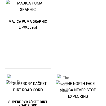
biti
izabrane
na
stranici
MAJICA PUMA GRAPHIC
proizvoda.
2.799,00
rsd
Ovaj
proizvod
ima
više
varijanti.
Opcije
mogu
biti
izabrane
na
stranici
SUPERDRY KAČKET DIRT
proizvoda.
ROAD CORD