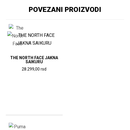
POVEZANI PROIZVODI
THE NORTH FACE JAKNA
SAIKURU
28.299,00
rsd
Ovaj
proizvod
ima
više
varijanti.
Opcije
mogu