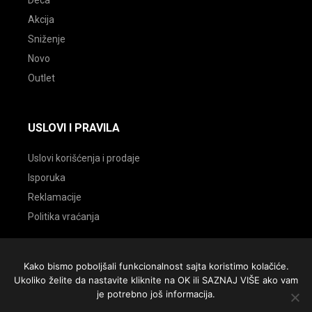
Akcija
Sniženje
Novo
Outlet
USLOVI I PRAVILA
Uslovi korišćenja i prodaje
Isporuka
Reklamacije
Politika vraćanja
Kako bismo poboljšali funkcionalnost sajta koristimo kolačiće.
Ukoliko želite da nastavite kliknite na OK ili SAZNAJ VIŠE ako vam
© 2026 Sportmarket Sombor. Sva prava zadržana |
je potrebno još informacija.
Website by
BV design