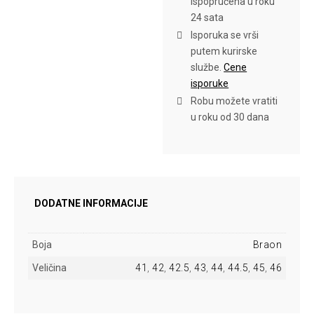
ispopručena u roku
24 sata
Isporuka se vrši
putem kurirske
službe.
Cene
isporuke
Robu možete vratiti
u roku od 30 dana
DODATNE INFORMACIJE
Boja
Braon
Veličina
41
,
42
,
42.5
,
43
,
44
,
44.5
,
45
,
46