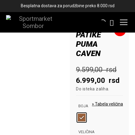
Besplatna dostava za porudžbine preko 8.000 rsd
-27%
PATIKE
PUMA
CAVEN
Orig
9.599,00
rsd
cen
Tren
6.999,00
rsd
Do isteka zaliha.
je
cen
bila:
je:
» Tabela veličina
BOJA
9.59
6.99
rsd.
rsd.
VELIČINA