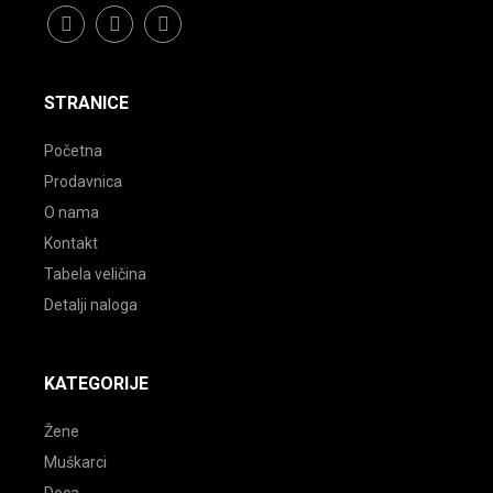
facebook
instagram
youtube
STRANICE
Početna
Prodavnica
O nama
Kontakt
Tabela veličina
Detalji naloga
KATEGORIJE
Žene
Muškarci
Deca