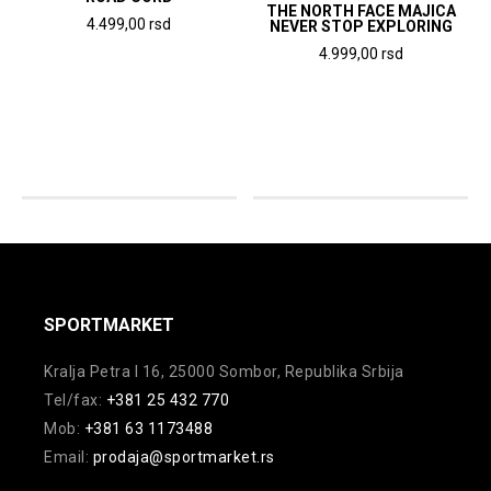
THE NORTH FACE MAJICA
4.499,00
rsd
NEVER STOP EXPLORING
Ovaj
4.999,00
rsd
proizvod
Ovaj
ima
proizvod
više
ima
varijanti.
više
Opcije
varijanti.
mogu
Opcije
biti
mogu
izabrane
biti
na
izabrane
SPORTMARKET
stranici
na
Kralja Petra I 16, 25000 Sombor, Republika Srbija
proizvoda.
stranici
Tel/fax:
+381 25 432 770
proizvoda.
Mob:
+381 63 1173488
Email:
prodaja@sportmarket.rs