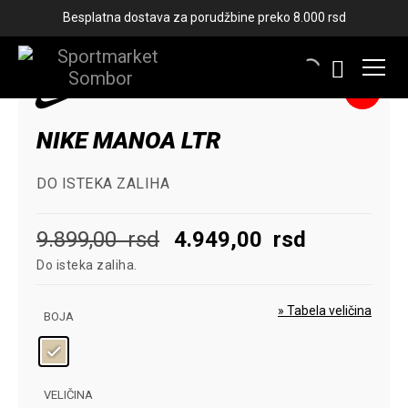
Besplatna dostava za porudžbine preko 8.000 rsd
-50%
NIKE MANOA LTR
DO ISTEKA ZALIHA
Originalna
Trenutna
9.899,00
rsd
4.949,00
rsd
Do isteka zaliha.
cena
cena
je
je:
» Tabela veličina
BOJA
bila:
4.949,00
9.899,00
rsd.
VELIČINA
rsd.