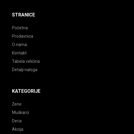
facebook
instagram
youtube
STRANICE
Početna
Prodavnica
O nama
Kontakt
Tabela veličina
Detalji naloga
KATEGORIJE
Žene
Muškarci
Deca
Akcija