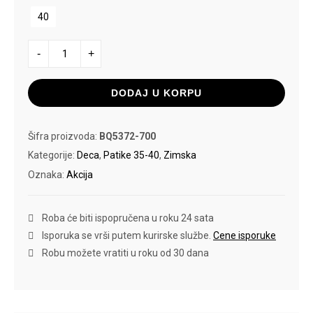
40
NIKE
-
+
MANOA
LTR
količina
DODAJ U KORPU
Šifra proizvoda:
BQ5372-700
Kategorije:
Deca
,
Patike 35-40
,
Zimska
Oznaka:
Akcija
Roba će biti ispopručena u roku 24 sata
Isporuka se vrši putem kurirske službe.
Cene isporuke
Robu možete vratiti u roku od 30 dana