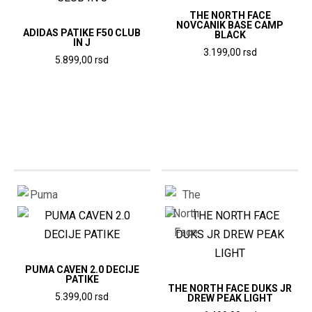
THE NORTH FACE
NOVCANIK BASE CAMP
ADIDAS PATIKE F50 CLUB
BLACK
IN J
3.199,00
rsd
5.899,00
rsd
Ovaj
Ovaj
proizvod
proizvod
ima
ima
više
više
varijanti.
varijanti.
Opcije
Opcije
mogu
mogu
biti
biti
izabrane
izabrane
na
na
stranici
stranici
PUMA CAVEN 2.0 DECIJE
proizvoda.
PATIKE
proizvoda.
THE NORTH FACE DUKS JR
5.399,00
rsd
DREW PEAK LIGHT