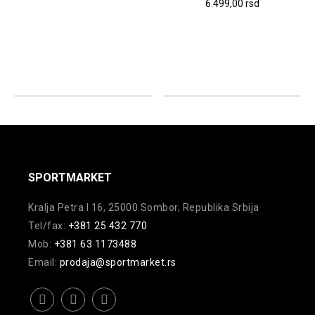
Ovaj
6.499,00
rsd
proizvod
Ovaj
ima
proizvod
više
ima
varijanti.
više
Opcije
varijanti.
mogu
Opcije
biti
mogu
izabrane
biti
na
izabrane
SPORTMARKET
stranici
na
Kralja Petra I 16, 25000 Sombor, Republika Srbija
proizvoda.
stranici
Tel/fax:
+381 25 432 770
proizvoda.
Mob:
+381 63 1173488
Email:
prodaja@sportmarket.rs