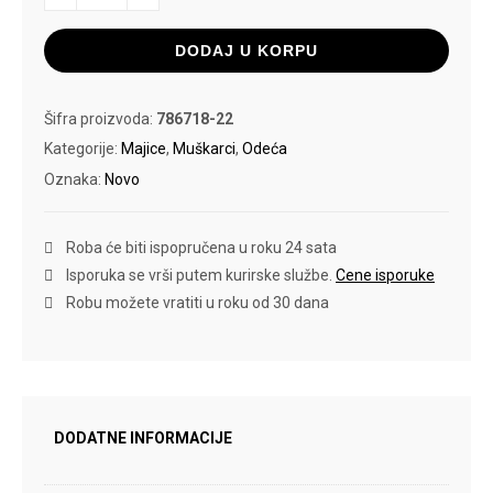
ACM
TEE
količina
DODAJ U KORPU
Šifra proizvoda:
786718-22
Kategorije:
Majice
,
Muškarci
,
Odeća
Oznaka:
Novo
Roba će biti ispopručena u roku 24 sata
Isporuka se vrši putem kurirske službe.
Cene isporuke
Robu možete vratiti u roku od 30 dana
DODATNE INFORMACIJE