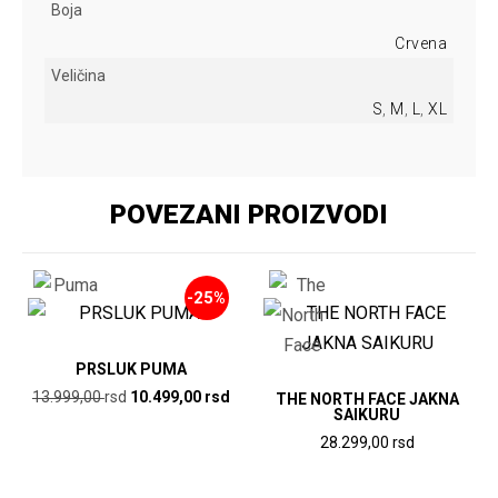
Boja
Crvena
Veličina
S
,
M
,
L
,
XL
POVEZANI PROIZVODI
-25%
PRSLUK PUMA
Originalna
Trenutna
13.999,00
rsd
10.499,00
rsd
THE NORTH FACE JAKNA
SAIKURU
cena
cena
Ovaj
28.299,00
rsd
je
je:
proizvod
Ovaj
bila:
10.499,00
ima
13.999,00
rsd.