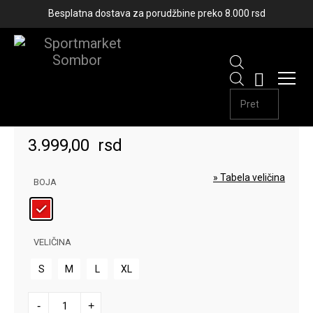
Besplatna dostava za porudžbine preko 8.000 rsd
Products
MAJICA PUMA ACM TEE
search
3.999,00
rsd
» Tabela veličina
BOJA
VELIČINA
S
M
L
XL
MAJICA
-
+
PUMA