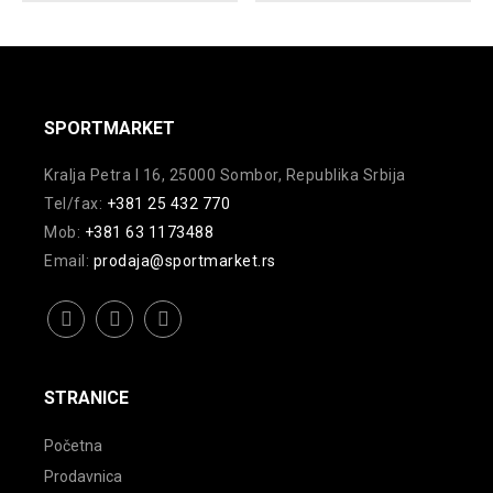
Opcije
varijanti.
mogu
Opcije
biti
mogu
izabrane
biti
na
izabrane
SPORTMARKET
stranici
na
Kralja Petra I 16, 25000 Sombor, Republika Srbija
proizvoda.
stranici
Tel/fax:
+381 25 432 770
proizvoda.
Mob:
+381 63 1173488
Email:
prodaja@sportmarket.rs
facebook
instagram
youtube
STRANICE
Početna
Prodavnica