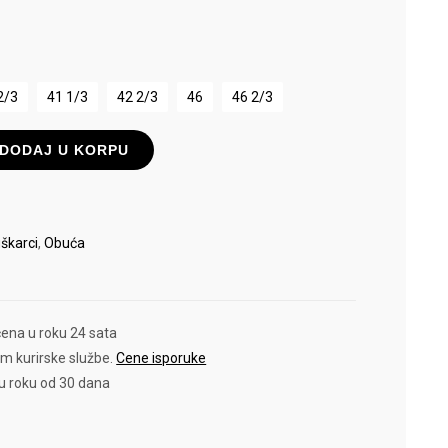
2/3
41 1/3
42 2/3
46
46 2/3
DODAJ U KORPU
škarci
,
Obuća
čena u roku 24 sata
em kurirske službe.
Cene isporuke
 u roku od 30 dana