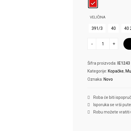
VELIČINA
391/3
40
40 
KPACKE
-
+
F50
CLUB
FG
MG
količina
Šifra proizvoda:
IE1243
Kategorije:
Kopačke
,
Mu
Oznaka:
Novo
Roba će biti ispopru
Isporuka se vrši put
Robu možete vratiti