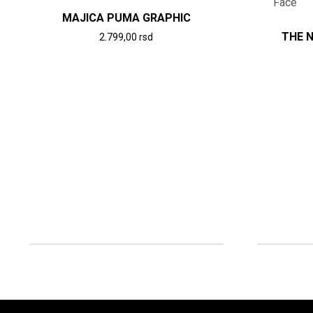
MAJICA PUMA GRAPHIC
THE 
2.799,00
rsd
Ovaj
proizvod
ima
više
varijanti.
Opcije
mogu
biti
izabrane
na
stranici
proizvoda.