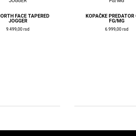
NORTH FACE TAPERED
KOPAČKE PREDATOR 
JOGGER
FG/MG
9.499,00
rsd
6.999,00
rsd
Ovaj
Ovaj
proizvod
proizvod
ima
ima
više
više
varijanti.
varijanti.
Opcije
Opcije
mogu
mogu
biti
biti
izabrane
izabrane
na
na
stranici
stranici
proizvoda.
proizvod