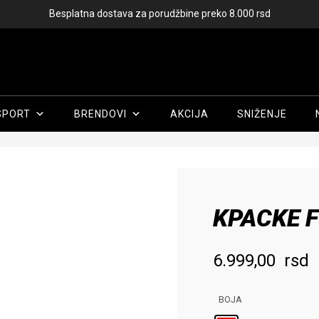
Besplatna dostava za porudžbine preko 8.000 rsd
SPORT
BRENDOVI
AKCIJA
SNIŽENJE
Početna
/
Muškarci
/
Obuća
/
Kopačke
/ KPACKE F50 CLUB FG MG
KPACKE F
6.999,00
rsd
BOJA