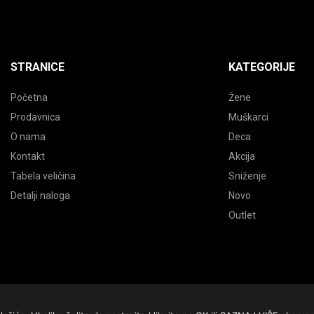
STRANICE
KATEGORIJE
Početna
Žene
Prodavnica
Muškarci
O nama
Deca
Kontakt
Akcija
Tabela veličina
Sniženje
Detalji naloga
Novo
Outlet