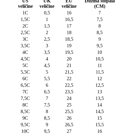
US
UK
EU
Dužina stopala
veličine
veličine
veličine
(CM)
1C
0,5
16
7
1,5C
1
16,5
7,5
2C
1,5
17
8
2,5C
2
18
8,5
3C
2,5
18,5
9
3,5C
3
19
9,5
4C
3,5
19,5
10
4,5C
4
20
10,5
5C
4,5
21
11
5,5C
5
21,5
11,5
6C
5,5
22
12
6,5C
6
22,5
12,5
7C
6,5
23,5
13
7,5C
7
24
13,5
8C
7,5
25
14
8,5C
8
25,5
14,5
9C
8,5
26
15
9,5C
9
26,5
15,5
10C
9,5
27
16