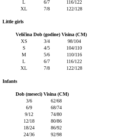
L
6/7
116/122
XL
7/8
122/128
Little girls
Veličina
Dob (godine)
Visina (CM)
XS
3/4
98/104
S
4/5
104/110
M
5/6
110/116
L
6/7
116/122
XL
7/8
122/128
Infants
Dob (meseci)
Visina (CM)
3/6
62/68
6/9
68/74
9/12
74/80
12/18
80/86
18/24
86/92
24/36
92/98