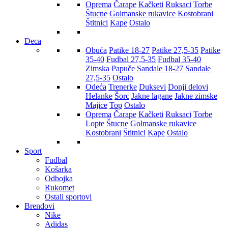
Oprema
Čarape
Kačketi
Ruksaci
Torbe
Štucne
Golmanske rukavice
Kostobrani
Štitnici
Kape
Ostalo
Deca
Obuća
Patike 18-27
Patike 27,5-35
Patike
35-40
Fudbal 27,5-35
Fudbal 35-40
Zimska
Papuče
Sandale 18-27
Sandale
27,5-35
Ostalo
Odeća
Trenerke
Duksevi
Donji delovi
Helanke
Šorc
Jakne lagane
Jakne zimske
Majice
Top
Ostalo
Oprema
Čarape
Kačketi
Ruksaci
Torbe
Lopte
Štucne
Golmanske rukavice
Kostobrani
Štitnici
Kape
Ostalo
Sport
Fudbal
Košarka
Odbojka
Rukomet
Ostali sportovi
Brendovi
Nike
Adidas