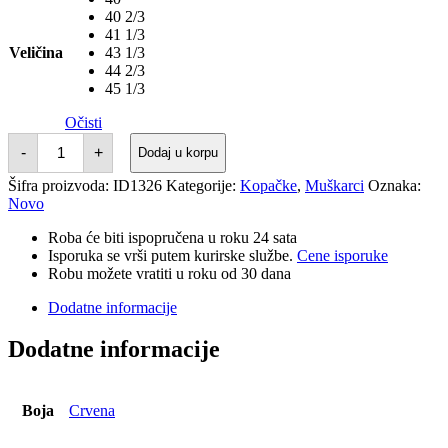
40 2/3
41 1/3
Veličina
43 1/3
44 2/3
45 1/3
Očisti
KOPAČKE
-
+
Dodaj u korpu
PREDATOR
CLUB
Šifra proizvoda:
ID1326
Kategorije:
Kopačke
,
Muškarci
Oznaka:
FG/MG
Novo
količina
Roba će biti ispopručena u roku 24 sata
Isporuka se vrši putem kurirske službe.
Cene isporuke
Robu možete vratiti u roku od 30 dana
Dodatne informacije
Dodatne informacije
Boja
Crvena