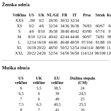
Ženska odeća
Veličina
US
UK
NL/GE
FR
IT
Prsa
Struk
Ku
XXS
../00
0/2
28/30
30/32
32/34
XS
0/2
4/6
32/34
34/36
36/38
76/83
60/67
8
S
4/6
8/10
36/38
38/40
40/42
83/90
67/74
9
M
8/10
12/14
40/42
42/44
44/46
90/97
74/81
9
L
12/14
16/18
44/46
46/48
48/50
97/104
81/88
10
XL
16/18
20/22
48/50
50/52
52/54
104/114/
88/98
11
XXL
20/22
24/26
52/54
54/56
56/58
114/124
98/108
12
Muška obuća
US
UK
EU
Dužina stopala
veličine
veličine
veličine
(CM)
6
5,5
38,5
24
6,5
6
39
24,5
7
6
40
25
7,5
6,5
40,5
25,5
8
7
41
26