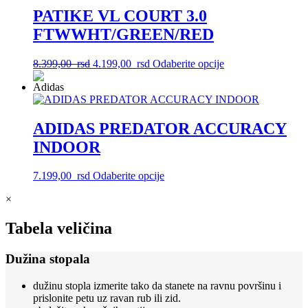
rsd.
Opcije
PATIKE VL COURT 3.0
mogu
FTWWHT/GREEN/RED
biti
izabrane
na
Originalna
Trenutna
Ovaj
8.399,00
rsd
4.199,00
rsd
Odaberite opcije
stranici
cena
cena
proizvod
proizvoda.
je
je:
ima
bila:
4.199,00
više
8.399,00
rsd.
varijanti.
rsd.
Opcije
ADIDAS PREDATOR ACCURACY
mogu
INDOOR
biti
izabrane
na
Ovaj
7.199,00
rsd
Odaberite opcije
stranici
proizvod
proizvoda.
×
ima
više
varijanti.
Tabela veličina
Opcije
mogu
Dužina stopala
biti
izabrane
dužinu stopla izmerite tako da stanete na ravnu površinu i
na
prislonite petu uz ravan rub ili zid.
stranici