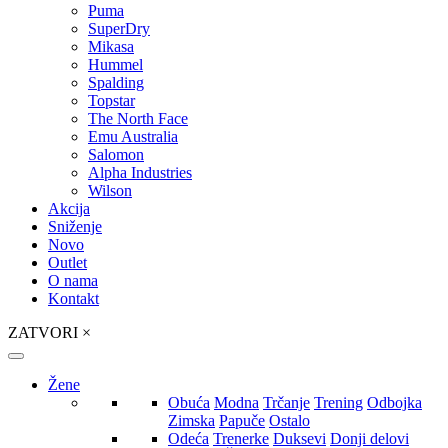
Puma
SuperDry
Mikasa
Hummel
Spalding
Topstar
The North Face
Emu Australia
Salomon
Alpha Industries
Wilson
Akcija
Sniženje
Novo
Outlet
O nama
Kontakt
ZATVORI
×
Žene
Obuća
Modna
Trčanje
Trening
Odbojka
Zimska
Papuče
Ostalo
Odeća
Trenerke
Duksevi
Donji delovi