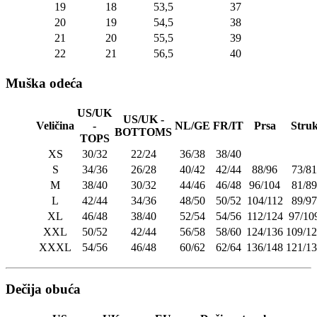
19
18
53,5
37
20
19
54,5
38
21
20
55,5
39
22
21
56,5
40
Muška odeća
US/UK
US/UK -
Veličina
-
NL/GE
FR/IT
Prsa
Stru
BOTTOMS
TOPS
XS
30/32
22/24
36/38
38/40
S
34/36
26/28
40/42
42/44
88/96
73/81
M
38/40
30/32
44/46
46/48
96/104
81/89
L
42/44
34/36
48/50
50/52
104/112
89/97
XL
46/48
38/40
52/54
54/56
112/124
97/10
XXL
50/52
42/44
56/58
58/60
124/136
109/1
XXXL
54/56
46/48
60/62
62/64
136/148
121/1
Dečija obuća