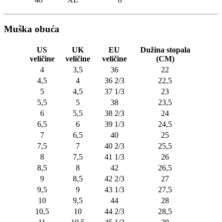
Muška obuća
US
UK
EU
Dužina stopala
veličine
veličine
veličine
(CM)
4
3,5
36
22
4,5
4
36 2/3
22,5
5
4,5
37 1/3
23
5,5
5
38
23,5
6
5,5
38 2/3
24
6,5
6
39 1/3
24,5
7
6,5
40
25
7,5
7
40 2/3
25,5
8
7,5
41 1/3
26
8,5
8
42
26,5
9
8,5
42 2/3
27
9,5
9
43 1/3
27,5
10
9,5
44
28
10,5
10
44 2/3
28,5