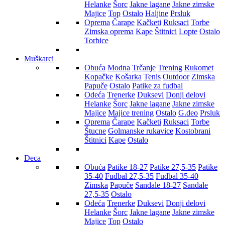
Helanke
Šorc
Jakne lagane
Jakne zimske
Majice
Top
Ostalo
Haljine
Prsluk
Oprema
Čarape
Kačketi
Ruksaci
Torbe
Zimska oprema
Kape
Štitnici
Lopte
Ostalo
Torbice
Muškarci
Obuća
Modna
Trčanje
Trening
Rukomet
Kopačke
Košarka
Tenis
Outdoor
Zimska
Papuče
Ostalo
Patike za fudbal
Odeća
Trenerke
Duksevi
Donji delovi
Helanke
Šorc
Jakne lagane
Jakne zimske
Majice
Majice trening
Ostalo
G.deo
Prsluk
Oprema
Čarape
Kačketi
Ruksaci
Torbe
Štucne
Golmanske rukavice
Kostobrani
Štitnici
Kape
Ostalo
Deca
Obuća
Patike 18-27
Patike 27,5-35
Patike
35-40
Fudbal 27,5-35
Fudbal 35-40
Zimska
Papuče
Sandale 18-27
Sandale
27,5-35
Ostalo
Odeća
Trenerke
Duksevi
Donji delovi
Helanke
Šorc
Jakne lagane
Jakne zimske
Majice
Top
Ostalo