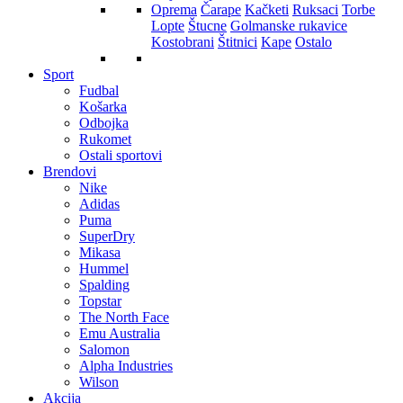
Oprema
Čarape
Kačketi
Ruksaci
Torbe
Lopte
Štucne
Golmanske rukavice
Kostobrani
Štitnici
Kape
Ostalo
Sport
Fudbal
Košarka
Odbojka
Rukomet
Ostali sportovi
Brendovi
Nike
Adidas
Puma
SuperDry
Mikasa
Hummel
Spalding
Topstar
The North Face
Emu Australia
Salomon
Alpha Industries
Wilson
Akcija