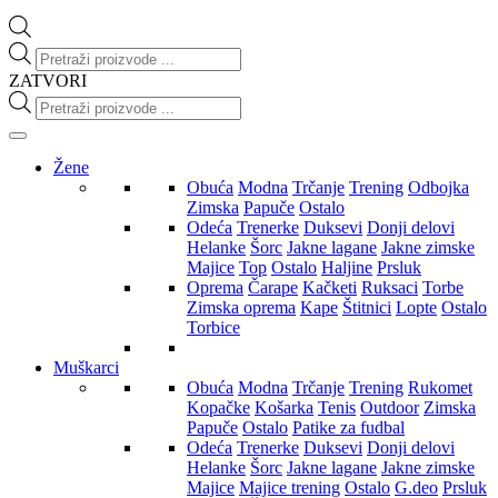
Products
search
ZATVORI
Products
search
Žene
Obuća
Modna
Trčanje
Trening
Odbojka
Zimska
Papuče
Ostalo
Odeća
Trenerke
Duksevi
Donji delovi
Helanke
Šorc
Jakne lagane
Jakne zimske
Majice
Top
Ostalo
Haljine
Prsluk
Oprema
Čarape
Kačketi
Ruksaci
Torbe
Zimska oprema
Kape
Štitnici
Lopte
Ostalo
Torbice
Muškarci
Obuća
Modna
Trčanje
Trening
Rukomet
Kopačke
Košarka
Tenis
Outdoor
Zimska
Papuče
Ostalo
Patike za fudbal
Odeća
Trenerke
Duksevi
Donji delovi
Helanke
Šorc
Jakne lagane
Jakne zimske
Majice
Majice trening
Ostalo
G.deo
Prsluk