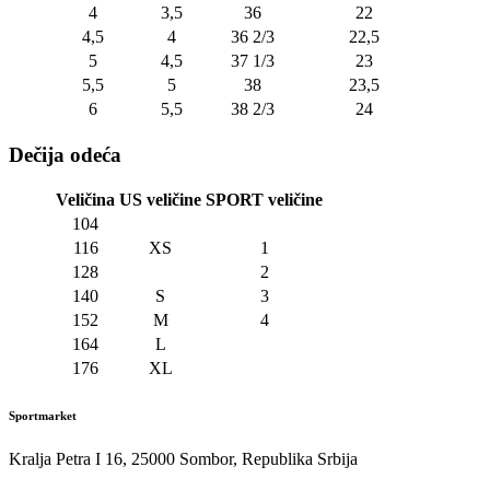
4
3,5
36
22
4,5
4
36 2/3
22,5
5
4,5
37 1/3
23
5,5
5
38
23,5
6
5,5
38 2/3
24
Dečija odeća
Veličina
US veličine
SPORT veličine
104
116
XS
1
128
2
140
S
3
152
M
4
164
L
176
XL
Sportmarket
Kralja Petra I 16, 25000 Sombor, Republika Srbija