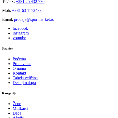
Tel/fax:
+381 25 432 770
Mob:
+381 63 1173488
Email:
prodaja@sportmarket.rs
facebook
instagram
youtube
Stranice
Početna
Prodavnica
O nama
Kontakt
Tabela veličina
Detalji naloga
Kategorije
Žene
Muškarci
Deca
Akcija