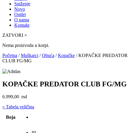
Sniženje
Novo
Outlet
O nama
Kontakt
ZATVORI
×
Nema proizvoda u korpi.
Početna
/
Muškarci
/
Obuća
/
Kopačke
/ KOPAČKE PREDATOR
CLUB FG/MG
KOPAČKE PREDATOR CLUB FG/MG
6.999,00
rsd
» Tabela veličina
Boja
40