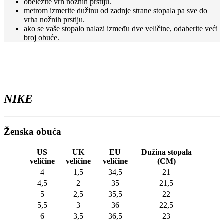
obeležite vrh nožnih prstiju.
proizvoda.
metrom izmerite dužinu od zadnje strane stopala pa sve do
vrha nožnih prstiju.
ako se vaše stopalo nalazi između dve veličine, odaberite veći
broj obuće.
NIKE
Ženska obuća
US
UK
EU
Dužina stopala
veličine
veličine
veličine
(CM)
4
1,5
34,5
21
4,5
2
35
21,5
5
2,5
35,5
22
5,5
3
36
22,5
6
3,5
36,5
23