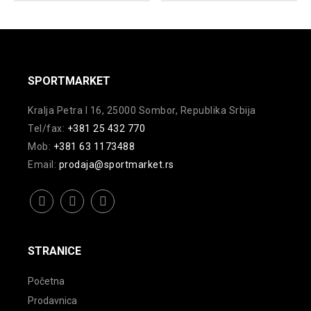
Opcije
Opcije
mogu
mogu
biti
biti
izabrane
izabrane
na
na
SPORTMARKET
stranici
stranici
Kralja Petra I 16, 25000 Sombor, Republika Srbija
proizvoda.
proizvoda.
Tel/fax:
+381 25 432 770
Mob:
+381 63 1173488
Email:
prodaja@sportmarket.rs
facebook
instagram
youtube
STRANICE
Početna
Prodavnica