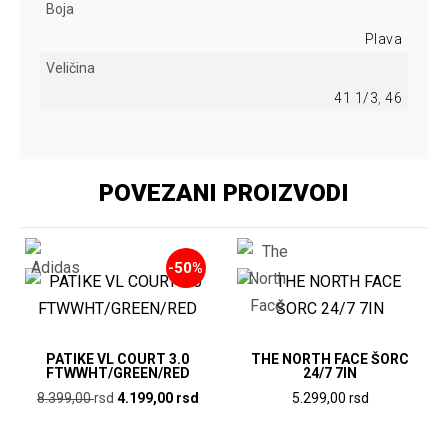
Boja
Plava
Veličina
41 1/3
,
46
POVEZANI PROIZVODI
-50%
PATIKE VL COURT 3.0
THE NORTH FACE ŠORC
FTWWHT/GREEN/RED
24/7 7IN
Originalna
Trenutna
8.399,00
rsd
4.199,00
rsd
5.299,00
rsd
cena
cena
Ovaj
Ovaj
je
je: