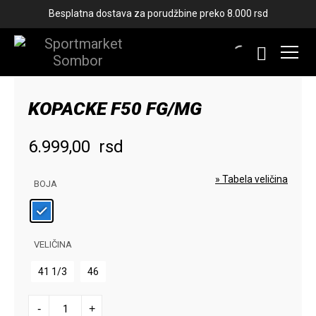
Besplatna dostava za porudžbine preko 8.000 rsd
KOPACKE F50 FG/MG
6.999,00
rsd
» Tabela veličina
BOJA
VELIČINA
41 1/3
46
KOPACKE
-
+
F50