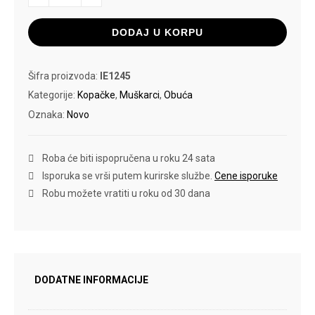
FG/MG
količina
DODAJ U KORPU
Šifra proizvoda:
IE1245
Kategorije:
Kopačke
,
Muškarci
,
Obuća
Oznaka:
Novo
Roba će biti ispopručena u roku 24 sata
Isporuka se vrši putem kurirske službe.
Cene isporuke
Robu možete vratiti u roku od 30 dana
DODATNE INFORMACIJE