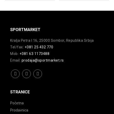
biti
mogu
izabrane
biti
na
izabrane
stranici
na
SPORTMARKET
proizvoda.
stranici
proizvoda.
Kralja Petra I 16, 25000 Sombor, Republika Srbija
Tel/fax:
+381 25 432 770
Mob:
+381 63 1173488
Email:
prodaja@sportmarket.rs
facebook
instagram
youtube
STRANICE
Početna
Prodavnica