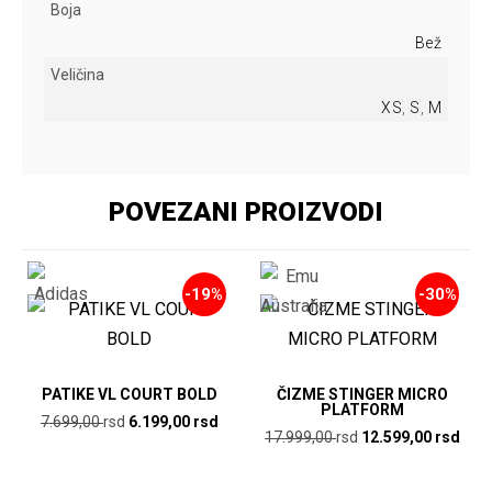
Boja
Bež
Veličina
XS
,
S
,
M
POVEZANI PROIZVODI
-19%
-30%
PATIKE VL COURT BOLD
ČIZME STINGER MICRO
PLATFORM
Originalna
Trenutna
7.699,00
rsd
6.199,00
rsd
Originalna
Tren
17.999,00
rsd
12.599,00
rsd
cena
cena
Ovaj
cena
cen
Ovaj
je
je:
proizvod
je
je: