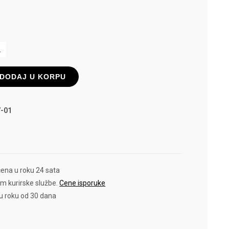
L
DODAJ U KORPU
-01
e
čena u roku 24 sata
em kurirske službe.
Cene isporuke
 u roku od 30 dana