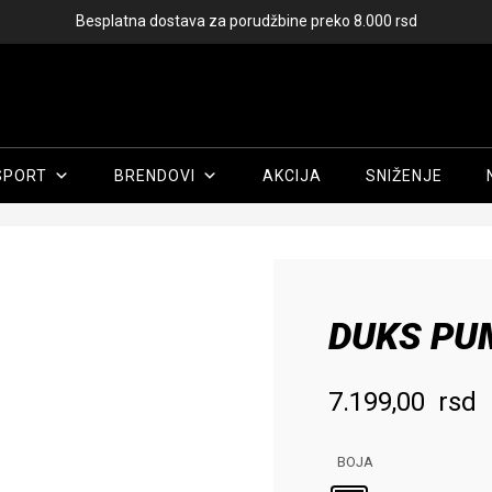
Besplatna dostava za porudžbine preko 8.000 rsd
SPORT
BRENDOVI
AKCIJA
SNIŽENJE
Početna
/
Žene
/
Odeća
/ DUKS PUMA ESS RELAXED
DUKS PU
7.199,00
rsd
BOJA