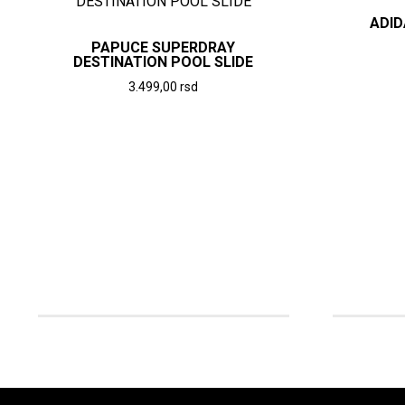
ADID
PAPUCE SUPERDRAY
DESTINATION POOL SLIDE
3.499,00
rsd
Ovaj
proizvod
ima
više
varijanti.
Opcije
mogu
biti
izabrane
na
stranici
proizvoda.