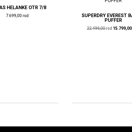
AS HELANKE OTR 7/8
SUPERDRY EVEREST B
7.699,00
rsd
PUFFER
Ovaj
Originalna
22.499,00
rsd
15.799,0
proizvod
cena
Ovaj
ima
je
proizvod
više
bila:
ima
varijanti.
22.499,00
više
rsd.
Opcije
varijanti.
mogu
Opcije
biti
mogu
izabrane
biti
na
izabrane
stranici
na
proizvoda.
stranici
proizvod