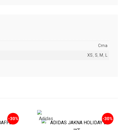
Crna
XS
,
S
,
M
,
L
-30%
-30%