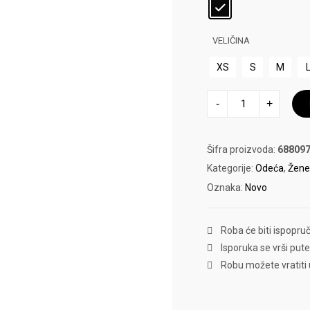
VELIČINA
XS
S
M
DUKS
-
+
PUMA
ESS
RELAXED
količina
Šifra proizvoda:
688097
Kategorije:
Odeća
,
Žen
Oznaka:
Novo
Roba će biti ispopru
Isporuka se vrši put
Robu možete vratiti