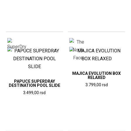
proizvod
ima
ima
više
više
varijanti.
varijanti.
Opcije
Opcije
mogu
mogu
biti
biti
izabrane
izabrane
na
na
stranici
stranici
MAJICA EVOLUTION BOX
proizvoda.
RELAXED
proizvoda.
PAPUCE SUPERDRAY
3.799,00
rsd
DESTINATION POOL SLIDE
Ovaj
3.499,00
rsd
Ovaj
proizvod
proizvod
ima
ima
više
više
varijanti.