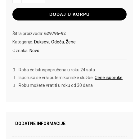
ALWAYS
količina
DODAJ U KORPU
Šifra proizvoda:
629796-92
Kategorije:
Duksevi
,
Odeća
,
Žene
Oznaka:
Novo
Roba će biti ispopručena u roku 24 sata
Isporuka se vrši putem kurirske službe.
Cene isporuke
Robu možete vratiti u roku od 30 dana
DODATNE INFORMACIJE