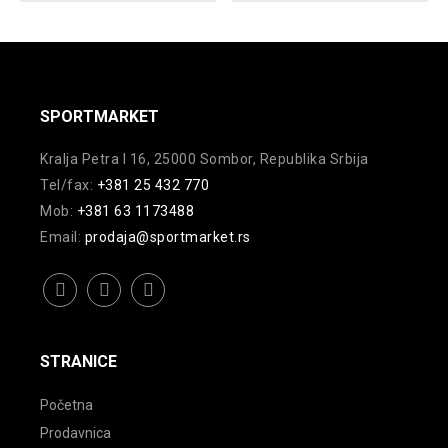
varijanti.
Opcije
Opcije
mogu
mogu
biti
biti
izabrane
izabrane
na
SPORTMARKET
na
stranici
Kralja Petra I 16, 25000 Sombor, Republika Srbija
stranici
proizvoda.
Tel/fax:
+381 25 432 770
proizvoda.
Mob:
+381 63 1173488
Email:
prodaja@sportmarket.rs
facebook
instagram
youtube
STRANICE
Početna
Prodavnica