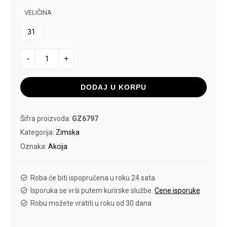
VELIČINA
rsd.
31
CIPELE
-
+
WINTERPLAY
C
količina
DODAJ U KORPU
Šifra proizvoda:
GZ6797
Kategorija:
Zimska
Oznaka:
Akcija
Roba će biti ispopručena u roku 24 sata
Isporuka se vrši putem kurirske službe.
Cene isporuke
Robu možete vratiti u roku od 30 dana