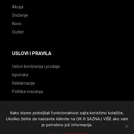
Akcija
Sniženje
Novo
Outlet
USLOVI I PRAVILA
Uslovi korišćenja i prodaje
Isporuka
Reklamacije
Politika vraćanja
Kako bismo poboljšali funkcionalnost sajta koristimo kolačiće.
Ukoliko želite da nastavite kliknite na OK ili SAZNAJ VIŠE ako vam
© 2026 Sportmarket Sombor. Sva prava zadržana |
je potrebno još informacija.
Website by
BV design