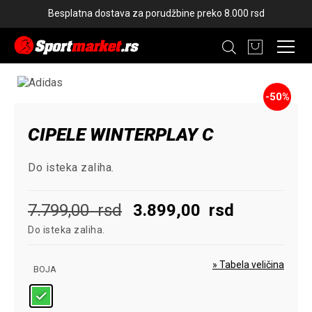
Besplatna dostava za porudžbine preko 8.000 rsd
-50%
CIPELE WINTERPLAY C
Do isteka zaliha.
Originalna
Trenutna
7.799,00
rsd
3.899,00
rsd
Do isteka zaliha.
cena
cena
je
je:
» Tabela veličina
BOJA
bila:
3.899,00
7.799,00
rsd.