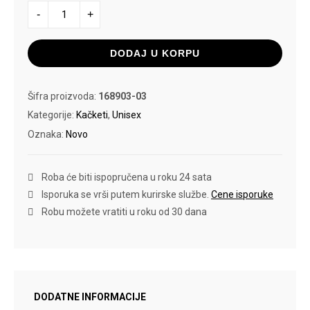
ALPHA
-
+
INDUSTRIES
KAČKET
VLC
CAP
DODAJ U KORPU
količina
Šifra proizvoda:
168903-03
Kategorije:
Kačketi
,
Unisex
Oznaka:
Novo
Roba će biti ispopručena u roku 24 sata
Isporuka se vrši putem kurirske službe.
Cene isporuke
Robu možete vratiti u roku od 30 dana
DODATNE INFORMACIJE