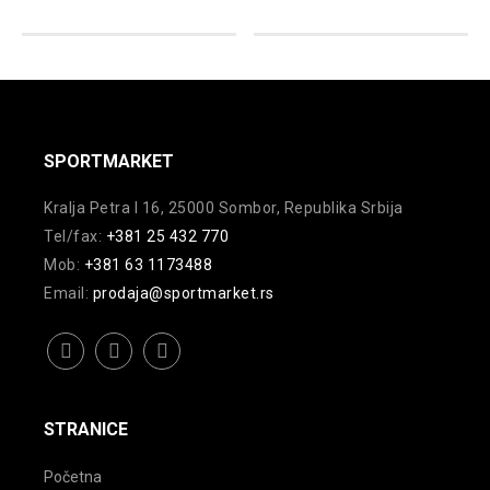
varijanti.
Opcije
Opcije
mogu
mogu
biti
biti
izabrane
izabrane
na
na
SPORTMARKET
stranici
stranici
proizvoda.
Kralja Petra I 16, 25000 Sombor, Republika Srbija
proizvoda.
Tel/fax:
+381 25 432 770
Mob:
+381 63 1173488
Email:
prodaja@sportmarket.rs
facebook
instagram
youtube
STRANICE
Početna