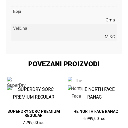
Boja
Crna
Veličina
MISC
POVEZANI PROIZVODI
SUPERDRY SORC PREMIUM
THE NORTH FACE RANAC
REGULAR
6.999,00
rsd
7.799,00
rsd
Ovaj