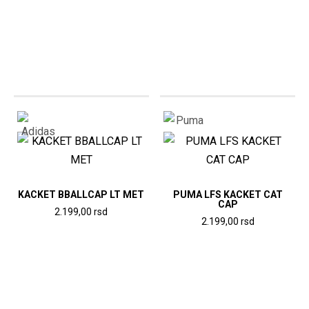
Ovaj
proizvod
proizvod
ima
ima
više
više
varijanti.
varijanti.
Opcije
Opcije
mogu
mogu
biti
biti
izabrane
izabrane
na
na
stranici
stranici
KACKET BBALLCAP LT MET
PUMA LFS KACKET CAT
proizvoda.
CAP
proizvoda.
2.199,00
rsd
2.199,00
rsd
Ovaj
Ovaj
proizvod
proizvod
ima
ima
više
više
varijanti.